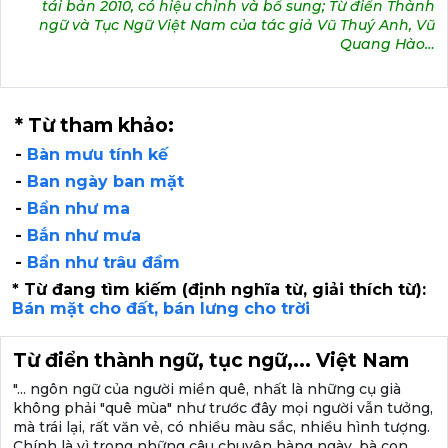
tái bản 2010, có hiệu chỉnh và bổ sung; Từ điển Thành
ngữ và Tục Ngữ Việt Nam của tác giả Vũ Thuý Anh, Vũ
Quang Hào…
* Từ tham khảo:
-
Bàn mưu tính kế
-
Ban ngày ban mặt
-
Bẩn như ma
-
Bắn như mưa
-
Bẩn như trâu đầm
* Từ đang tìm kiếm (định nghĩa từ, giải thích từ):
Bán mặt cho đất, bán lưng cho trời
Từ điển thành ngữ, tục ngữ,... Việt Nam
"... ngôn ngữ của người miền quê, nhất là những cụ già
không phải "quê mùa" như trước đây mọi người vẫn tưởng,
mà trái lại, rất văn vẻ, có nhiều màu sắc, nhiều hình tượng.
Chính là vì trong những câu chuyện hàng ngày, bà con