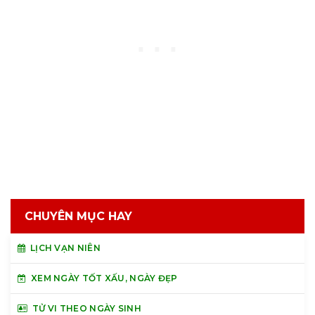
CHUYÊN MỤC HAY
LỊCH VẠN NIÊN
XEM NGÀY TỐT XẤU, NGÀY ĐẸP
TỬ VI THEO NGÀY SINH