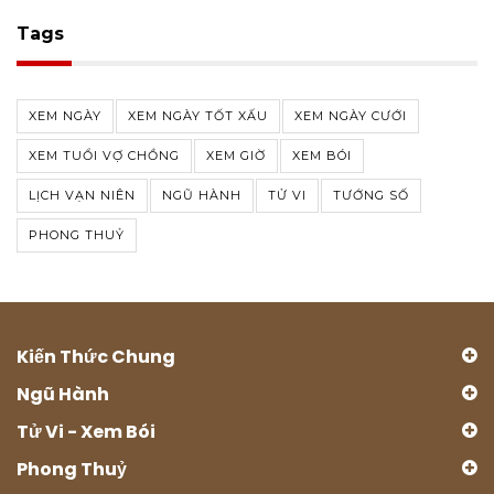
Tags
XEM NGÀY
XEM NGÀY TỐT XẤU
XEM NGÀY CƯỚI
XEM TUỔI VỢ CHỒNG
XEM GIỜ
XEM BÓI
LỊCH VẠN NIÊN
NGŨ HÀNH
TỬ VI
TƯỚNG SỐ
PHONG THUỶ
Kiến Thức Chung
Ngũ Hành
Tử Vi - Xem Bói
Phong Thuỷ