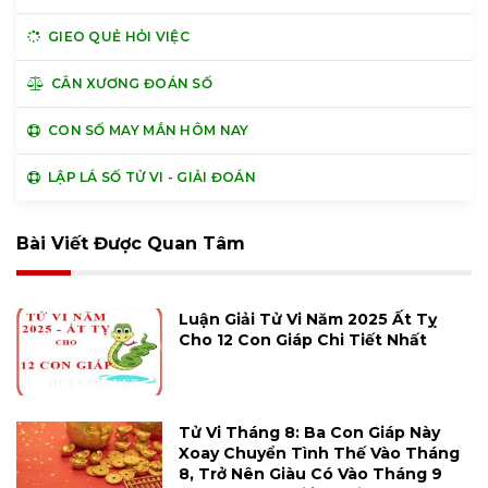
GIEO QUẺ HỎI VIỆC
CÂN XƯƠNG ĐOÁN SỐ
CON SỐ MAY MẮN HÔM NAY
LẬP LÁ SỐ TỬ VI - GIẢI ĐOÁN
Bài Viết Được Quan Tâm
Luận Giải Tử Vi Năm 2025 Ất Tỵ
Cho 12 Con Giáp Chi Tiết Nhất
Tử Vi Tháng 8: Ba Con Giáp Này
Xoay Chuyển Tình Thế Vào Tháng
8, Trở Nên Giàu Có Vào Tháng 9