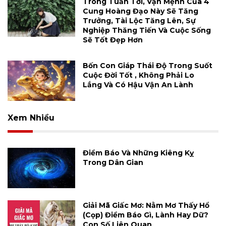
Trong Tuần Tới, Vận Mệnh Của 4
Cung Hoàng Đạo Này Sẽ Tăng
Trưởng, Tài Lộc Tăng Lên, Sự
Nghiệp Thăng Tiến Và Cuộc Sống
Sẽ Tốt Đẹp Hơn
Bốn Con Giáp Thái Độ Trong Suốt
Cuộc Đời Tốt , Không Phải Lo
Lắng Và Có Hậu Vận An Lành
Xem Nhiều
Điềm Báo Và Những Kiêng Kỵ
Trong Dân Gian
Giải Mã Giấc Mơ: Nằm Mơ Thấy Hổ
(cọp) Điềm Báo Gì, Lành Hay Dữ?
Con Số Liên Quan