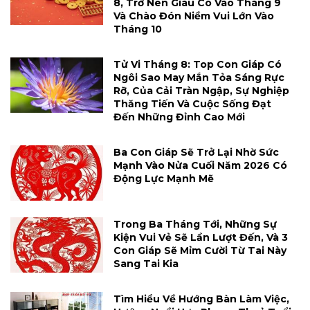
8, Trở Nên Giàu Có Vào Tháng 9
Và Chào Đón Niềm Vui Lớn Vào
Tháng 10
Tử Vi Tháng 8: Top Con Giáp Có
Ngôi Sao May Mắn Tỏa Sáng Rực
Rỡ, Của Cải Tràn Ngập, Sự Nghiệp
Thăng Tiến Và Cuộc Sống Đạt
Đến Những Đỉnh Cao Mới
Ba Con Giáp Sẽ Trở Lại Nhờ Sức
Mạnh Vào Nửa Cuối Năm 2026 Có
Động Lực Mạnh Mẽ
Trong Ba Tháng Tới, Những Sự
Kiện Vui Vẻ Sẽ Lần Lượt Đến, Và 3
Con Giáp Sẽ Mỉm Cười Từ Tai Này
Sang Tai Kia
Tìm Hiểu Về Hướng Bàn Làm Việc,