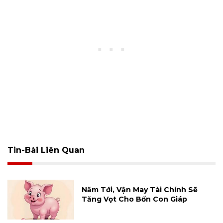
Tin-Bài Liên Quan
Năm Tới, Vận May Tài Chính Sẽ
Tăng Vọt Cho Bốn Con Giáp