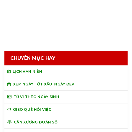
CHUYÊN MỤC HAY
LỊCH VẠN NIÊN
XEM NGÀY TỐT XẤU, NGÀY ĐẸP
TỬ VI THEO NGÀY SINH
GIEO QUẺ HỎI VIỆC
CÂN XƯƠNG ĐOÁN SỐ