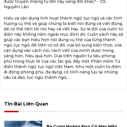
được truyền miệng tư đời này sang đời khác." - GS.
Nguyễn Lân.
Hiểu và vận dụng linh hoạt thành ngữ, tục ngữ và các tình
huống cụ thể sẽ giúp chúng ta biết nói đúng và viết đúng,
để có thể tiến tới nói hay và viết hay. Sự ra đời của cuốn từ
điển này không nằm ngoài mục đích đó. Cuốn sách này sẽ
giúp các bạn hiểu hơn nội dung cụ thể của từng thành
ngữ, tục ngữ; để trên cơ sở đó, vừa bổ sung kiến thức, vừa
vận dụng vào cách nói, cách viết của mình được trong
sáng hơn, hiệu quả hơn. Dựa trên nguồn tư liệu phong
phú trong thực tế của các tác giả, đây một Phần mềm Từ
điển thành ngữ, tục ngữ Việt Nam. Như một cuốn từ điển
di động phong phú, đa dạng, có tính năng lưu lại những
câu ca dao, tục ngữ, thành ngữ,...
Tin-Bài Liên Quan
Ba Cung Hoàng Đạo Có May Mắn