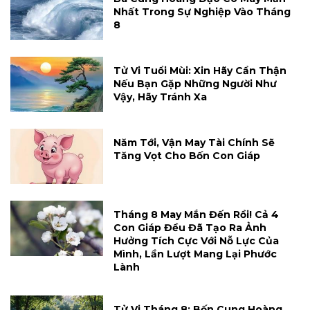
Nhất Trong Sự Nghiệp Vào Tháng
8
Tử Vi Tuổi Mùi: Xin Hãy Cẩn Thận
Nếu Bạn Gặp Những Người Như
Vậy, Hãy Tránh Xa
Năm Tới, Vận May Tài Chính Sẽ
Tăng Vọt Cho Bốn Con Giáp
Tháng 8 May Mắn Đến Rồi! Cả 4
Con Giáp Đều Đã Tạo Ra Ảnh
Hưởng Tích Cực Với Nỗ Lực Của
Mình, Lần Lượt Mang Lại Phước
Lành
Tử Vi Tháng 8: Bốn Cung Hoàng