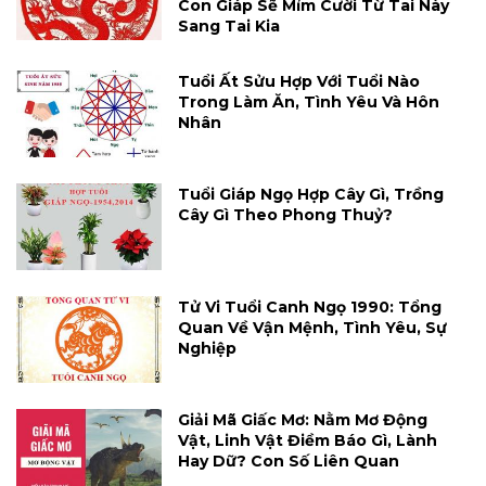
Con Giáp Sẽ Mỉm Cười Từ Tai Này
Sang Tai Kia
Tuổi Ất Sửu Hợp Với Tuổi Nào
Trong Làm Ăn, Tình Yêu Và Hôn
Nhân
Tuổi Giáp Ngọ Hợp Cây Gì, Trồng
Cây Gì Theo Phong Thuỷ?
Tử Vi Tuổi Canh Ngọ 1990: Tổng
Quan Về Vận Mệnh, Tình Yêu, Sự
Nghiệp
Giải Mã Giấc Mơ: Nằm Mơ Động
Vật, Linh Vật Điềm Báo Gì, Lành
Hay Dữ? Con Số Liên Quan