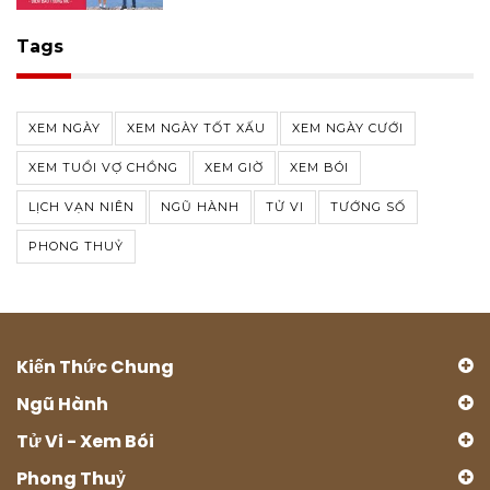
Tags
XEM NGÀY
XEM NGÀY TỐT XẤU
XEM NGÀY CƯỚI
XEM TUỔI VỢ CHỒNG
XEM GIỜ
XEM BÓI
LỊCH VẠN NIÊN
NGŨ HÀNH
TỬ VI
TƯỚNG SỐ
PHONG THUỶ
Kiến Thức Chung
Ngũ Hành
Tử Vi - Xem Bói
Phong Thuỷ