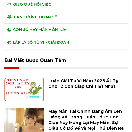
GIEO QUẺ HỎI VIỆC
CÂN XƯƠNG ĐOÁN SỐ
CON SỐ MAY MẮN HÔM NAY
LẬP LÁ SỐ TỬ VI - GIẢI ĐOÁN
Bài Viết Được Quan Tâm
Luận Giải Tử Vi Năm 2025 Ất Tỵ
Cho 12 Con Giáp Chi Tiết Nhất
May Mắn Tài Chính Đang Ấm Lên
Đáng Kể Trong Tuần Tới! 5 Con
Giáp Này Mang Lại May Mắn, Sự
Giàu Có Đổ Về Và Mọi Thứ Diễn Ra