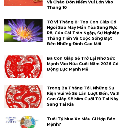
Và Chào Đón Niềm Vui Lớn Vào
Tháng 10
Tử Vi Tháng 8: Top Con Giáp Có
Ngôi Sao May Mắn Tỏa Sáng Rực
Rỡ, Của Cải Tràn Ngập, Sự Nghiệp
Thăng Tiến Và Cuộc Sống Đạt
Đến Những Đỉnh Cao Mới
Ba Con Giáp Sẽ Trở Lại Nhờ Sức
Mạnh Vào Nửa Cuối Năm 2026 Có
Động Lực Mạnh Mẽ
Trong Ba Tháng Tới, Những Sự
Kiện Vui Vẻ Sẽ Lần Lượt Đến, Và 3
Con Giáp Sẽ Mỉm Cười Từ Tai Này
Sang Tai Kia
Tuổi Tý Mua Xe Màu Gì Hợp Bản
Mệnh?