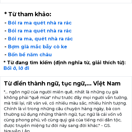
* Từ tham khảo:
-
Bói ra ma quét nhà ra rác
-
Bói ra ma quét nhà ra rác
-
Bói ra ma, quét nhà ra rác
-
Bợm già mắc bẫy cò ke
-
Bốn bể năm châu
* Từ đang tìm kiếm (định nghĩa từ, giải thích từ):
Bồi ở, lở đi
Từ điển thành ngữ, tục ngữ,... Việt Nam
"... ngôn ngữ của người miền quê, nhất là những cụ già
không phải "quê mùa" như trước đây mọi người vẫn tưởng,
mà trái lại, rất văn vẻ, có nhiều màu sắc, nhiều hình tượng.
Chính là vì trong những câu chuyện hàng ngày, bà con
thường sử dụng những thành ngữ, tục ngữ là cái vốn vô
cùng phong phú, vô cùng quý giá của tiếng nói dân tộc,
được truyền miệng tư đời này sang đời khác." - GS.
Nguyễn Lân.