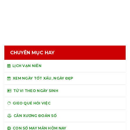
CHUYÊN MỤC HAY
LỊCH VẠN NIÊN
XEM NGÀY TỐT XẤU, NGÀY ĐẸP
TỬ VI THEO NGÀY SINH
GIEO QUẺ HỎI VIỆC
CÂN XƯƠNG ĐOÁN SỐ
CON SỐ MAY MẮN HÔM NAY