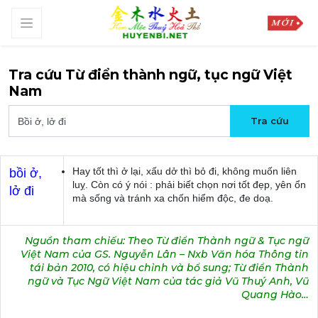
Tra cứu Từ điển thành ngữ, tục ngữ Việt
Nam
Hay tốt thì ở lại, xấu dở thì bỏ đi, không muốn liên
bồi ở,
luỵ. Còn có ý nói : phải biết chọn nơi tốt đẹp, yên ổn
lở đi
mà sống và tránh xa chốn hiểm độc, đe doạ.
Nguồn tham chiếu: Theo Từ điển Thành ngữ & Tục ngữ
Việt Nam của GS. Nguyễn Lân – Nxb Văn hóa Thông tin
tái bản 2010, có hiệu chỉnh và bổ sung; Từ điển Thành
ngữ và Tục Ngữ Việt Nam của tác giả Vũ Thuý Anh, Vũ
Quang Hào…