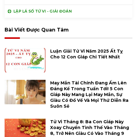
LẬP LÁ SỐ TỬ VI - GIẢI ĐOÁN
Bài Viết Được Quan Tâm
Luận Giải Tử Vi Năm 2025 Ất Tỵ
Cho 12 Con Giáp Chi Tiết Nhất
May Mắn Tài Chính Đang Ấm Lên
Đáng Kể Trong Tuần Tới! 5 Con
Giáp Này Mang Lại May Mắn, Sự
Giàu Có Đổ Về Và Mọi Thứ Diễn Ra
Suôn Sẻ
Tử Vi Tháng 8: Ba Con Giáp Này
Xoay Chuyển Tình Thế Vào Tháng
8, Trở Nên Giàu Có Vào Tháng 9