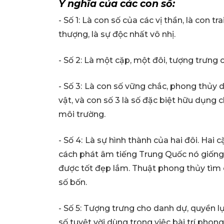
Ý nghĩa của các con số:
- Số 1: Là con số của các vị thần, là con tr
thượng, là sự độc nhất vô nhị.
- Số 2: Là một cặp, một đôi, tượng trưn
- Số 3:
Là con số vững chắc, phong thủy dù
vật, và con số 3 là số đặc biệt hữu dụng
môi trường.
- Số 4:
Là sự hình thành của hai đôi. Hai c
cách phát âm tiếng Trung Quốc nó giống n
được tốt đẹp lắm. Thuật phong thủy tìm c
số bốn.
- Số 5: Tượng trưng cho danh dự, quyền lự
số tuyệt vời dùng trong việc bài trí phong