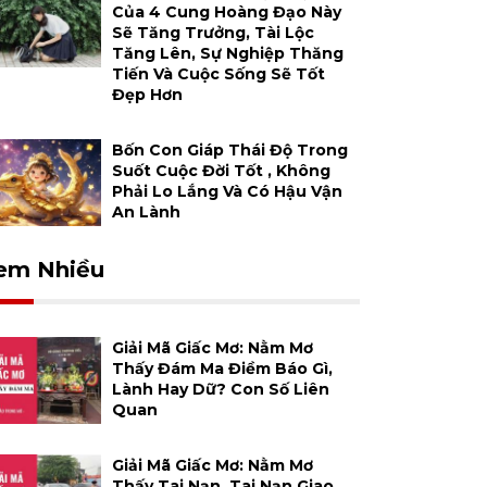
Của 4 Cung Hoàng Đạo Này
Sẽ Tăng Trưởng, Tài Lộc
Tăng Lên, Sự Nghiệp Thăng
Tiến Và Cuộc Sống Sẽ Tốt
Đẹp Hơn
Bốn Con Giáp Thái Độ Trong
Suốt Cuộc Đời Tốt , Không
Phải Lo Lắng Và Có Hậu Vận
An Lành
em Nhiều
Giải Mã Giấc Mơ: Nằm Mơ
Thấy Đám Ma Điềm Báo Gì,
Lành Hay Dữ? Con Số Liên
Quan
Giải Mã Giấc Mơ: Nằm Mơ
Thấy Tai Nạn, Tai Nạn Giao