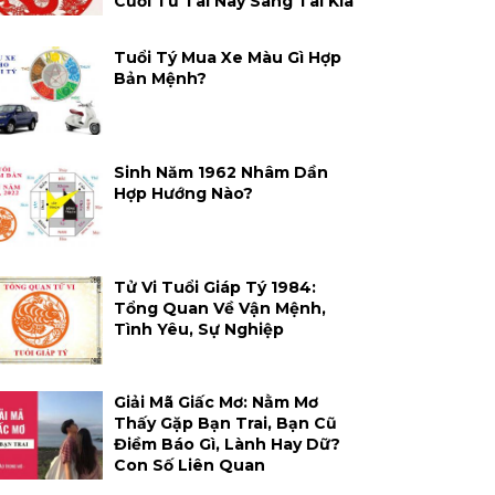
Cười Từ Tai Này Sang Tai Kia
Tuổi Tý Mua Xe Màu Gì Hợp
Bản Mệnh?
Sinh Năm 1962 Nhâm Dần
Hợp Hướng Nào?
Tử Vi Tuổi Giáp Tý 1984:
Tổng Quan Về Vận Mệnh,
Tình Yêu, Sự Nghiệp
Giải Mã Giấc Mơ: Nằm Mơ
Thấy Gặp Bạn Trai, Bạn Cũ
Điềm Báo Gì, Lành Hay Dữ?
Con Số Liên Quan