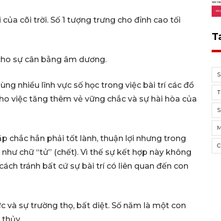
ai của cõi trời. Số 1 tượng trưng cho đỉnh cao tối
T
g cho sự cân bằng âm dương.
ng nhiều lĩnh vực số học trong việc bài trí các đồ
T
 cho việc tăng thêm vẻ vững chắc và sự hài hòa của
S
ặp chắc hẳn phải tốt lành, thuận lợi nhưng trong
C
hư chữ “tử” (chết). Vì thế sự kết hợp này không
ách tránh bất cứ sự bài trí có liên quan đến con
c và sự trường thọ, bất diệt. Số năm là một con
 thủy.