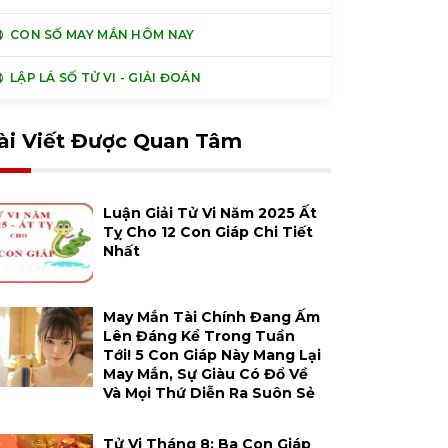
CON SỐ MAY MẮN HÔM NAY
LẬP LÁ SỐ TỬ VI - GIẢI ĐOÁN
ài Viết Được Quan Tâm
Luận Giải Tử Vi Năm 2025 Ất
Tỵ Cho 12 Con Giáp Chi Tiết
Nhất
May Mắn Tài Chính Đang Ấm
Lên Đáng Kể Trong Tuần
Tới! 5 Con Giáp Này Mang Lại
May Mắn, Sự Giàu Có Đổ Về
Và Mọi Thứ Diễn Ra Suôn Sẻ
Tử Vi Tháng 8: Ba Con Giáp