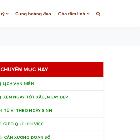
uỷ
Cung hoàng đạo
Góc tâm linh
CHUYÊN MỤC HAY
LỊCH VẠN NIÊN
XEM NGÀY TỐT XẤU, NGÀY ĐẸP
TỬ VI THEO NGÀY SINH
GIEO QUẺ HỎI VIỆC
CÂN XƯƠNG ĐOÁN SỐ