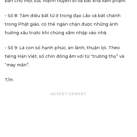
ban cho một sức mạnh huyền bí và bất khả xâm phạm.
- Số 8: Tám điều bất tử ở trong đạo Lão và bát chánh
trong Phật giáo, có thể ngăn chặn được những ảnh
hưởng xấu trước khi chúng xâm nhập vào nhà.
- Số 9: Là con số hạnh phúc, an lành, thuận lợi. Theo
tiếng Hán Việt, số chín đồng âm với từ “trường thọ” và
“may mắn”.
T/H.