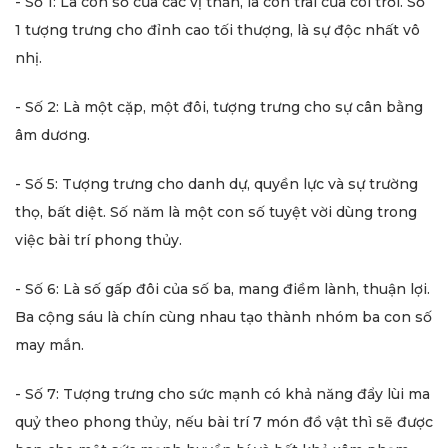
- Số 1: Là con số của các vị thần, là con trai của cõi trời. Số
1 tượng trưng cho đỉnh cao tối thượng, là sự độc nhất vô
nhị.
- Số 2: Là một cặp, một đôi, tượng trưng cho sự cân bằng
âm dương.
- Số 5: Tượng trưng cho danh dự, quyền lực và sự trường
thọ, bất diệt. Số năm là một con số tuyệt vời dùng trong
việc bài trí phong thủy.
- Số 6: Là số gấp đôi của số ba, mang điềm lành, thuận lợi.
Ba cộng sáu là chín cùng nhau tạo thành nhóm ba con số
may mắn.
- Số 7: Tượng trưng cho sức mạnh có khả năng đẩy lùi ma
quỷ theo phong thủy, nếu bài trí 7 món đồ vật thì sẽ được