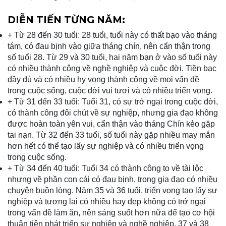
DIỄN TIẾN TỪNG NĂM:
+ Từ 28 đến 30 tuổi: 28 tuổi, tuổi này có thất bạo vào tháng
tám, có đau bịnh vào giữa tháng chín, nên cẩn thận trong
số tuổi 28. Từ 29 và 30 tuổi, hai năm bạn ở vào số tuổi này
có nhiều thành công về nghề nghiệp và cuộc đời. Tiền bạc
đầy đủ và có nhiều hy vọng thành công về mọi vấn đề
trong cuộc sống, cuộc đời vui tươi và có nhiều triển vọng.
+ Từ 31 đến 33 tuổi: Tuổi 31, có sự trở ngại trong cuộc đời,
có thành công đôi chút về sự nghiệp, nhưng gia đạo không
được hoàn toàn yên vui, cẩn thận vào tháng Chín kẻo gặp
tai nạn. Từ 32 đến 33 tuổi, số tuổi này gặp nhiều may mắn
hơn hết có thể tạo lấy sự nghiệp và có nhiều triển vọng
trong cuộc sống.
+ Từ 34 đến 40 tuổi: Tuổi 34 có thành công to về tài lộc
nhưng về phần con cái có đau bịnh, trong gia đạo có nhiều
chuyện buồn lòng. Năm 35 và 36 tuổi, triển vọng tạo lấy sự
nghiệp và tương lai có nhiều hay đẹp không có trở ngại
trong vấn đề làm ăn, nên sáng suốt hơn nữa để tạo cơ hội
thuận tiện phát triển sự nghiệp và nghề nghiệp, 37 và 38