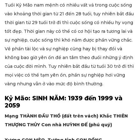
Tuổi Kỷ Mão nam mệnh có nhiều vất vả trong cuộc sống
vào khoảng thời gian từ 21 đến 28 tuổi, tuy nhiên bắt đầu
thời gian từ 29 tuổi trở đi thì cuộc sống có nhiều hy vọng
tốt đẹp. Thời gian này có thể có cơ hội tạo ra tương lai và
sự nghiệp, cuộc sống thì khó nắm được phần vững chắc.
Về phần tài lộc và sự nghiệp cũng hay bị thay đổi và
không bao giờ yên ổn để an tâm theo đuổi những ý định
của cuộc đời mình. Tuy nhiên bắt đầu từ tuổi 30 trở đi thì
mọi việc có thể tạm yên ổn, phần sự nghiệp hơi vững
vàng nhưng vẫn ở vào mức độ bình thường.
Kỷ Mão: SINH NĂM: 1939 đến 1999 và
2059
Mạng THÀNH ĐẦU THỔ (đất trên vách) Khắc THIÊN
THƯỢNG THỦY Con nhà HUỲNH ĐẾ (phú quý)
Xương CON MÈO. Tướng tinh CON RỒNG