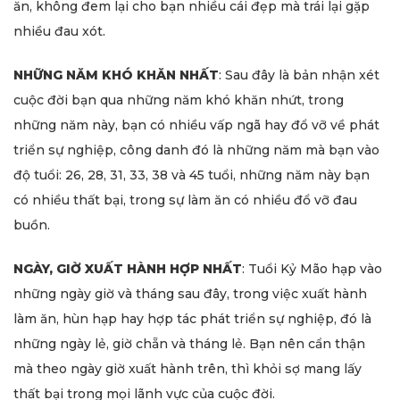
ăn, không đem lại cho bạn nhiều cái đẹp mà trái lại gặp
nhiều đau xót.
NHỮNG NĂM KHÓ KHĂN NHẤT
: Sau đây là bản nhận xét
cuộc đời bạn qua những năm khó khăn nhứt, trong
những năm này, bạn có nhiều vấp ngã hay đổ vỡ về phát
triển sự nghiệp, công danh đó là những năm mà bạn vào
độ tuổi: 26, 28, 31, 33, 38 và 45 tuổi, những năm này bạn
có nhiều thất bại, trong sự làm ăn có nhiều đổ vỡ đau
buồn.
NGÀY, GIỜ XUẤT HÀNH HỢP NHẤT
: Tuổi Kỷ Mão hạp vào
những ngày giờ và tháng sau đây, trong việc xuất hành
làm ăn, hùn hạp hay hợp tác phát triển sự nghiệp, đó là
những ngày lẻ, giờ chẵn và tháng lẻ. Bạn nên cẩn thận
mà theo ngày giờ xuất hành trên, thì khỏi sợ mang lấy
thất bại trong mọi lãnh vực của cuộc đời.