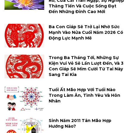
Rỡ, Của Cải Tràn Ngập, Sự Nghiệp
Thăng Tiến Và Cuộc Sống Đạt
Đến Những Đỉnh Cao Mới
Ba Con Giáp Sẽ Trở Lại Nhờ Sức
Mạnh Vào Nửa Cuối Năm 2026 Có
Động Lực Mạnh Mẽ
Trong Ba Tháng Tới, Những Sự
Kiện Vui Vẻ Sẽ Lần Lượt Đến, Và 3
Con Giáp Sẽ Mỉm Cười Từ Tai Này
Sang Tai Kia
Tuổi Ất Mão Hợp Với Tuổi Nào
Trong Làm Ăn, Tình Yêu Và Hôn
Nhân
Sinh Năm 2011 Tân Mão Hợp
Hướng Nào?