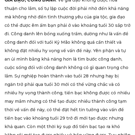
thuận cho lắm, số tự lập cuộc đời phải nhờ đến khả năng
mà không nhờ đến tình thương yêu của gia tộc, gia đạo
có thể được êm ấm bạn phải ở vào khoảng tuổi 30 sắp trở
đi. Công danh lên bổng xuống trầm, dường như là vấn đề
công danh đối với tuổi Kỷ Mão không quá cần thiết và
không đặt nhiều hy vọng về vấn đề này. Yên phận và tự
an ủi mình bằng khả năng hơn là tìm bước công danh,
cuộc sống đối với công danh không có gì quan trọng cho
lắm. Sự nghiệp hoàn thành vào tuổi 28 nhưng hay bị
ngăn trở phải qua tuổi 30 mới có thể vững chắc và có
nhiều hy vọng thành công, tiền bạc không được có nhiều
may mắm nhưng có thể tạo được nhiều thành công tạm
thời về vấn đề này, có thể đặt hết tin tưởng vào vấn đề
tiền bạc vào khoảng tuổi 29 trở đi mới tạo được nhưng
khả quan. Còn một thời kỳ sụp đổ tiền bạc tạo ra khó
kăhn rồi mới tạo được nhiều và bền vững được. Tuy nhiên