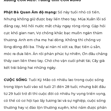
Phật Bà Quan Âm độ mạng:
Số này tuổi nhỏ có tiền,
Nhưng không giữ được bay liền theo tay. Mùa Xuân lỗi số
đắng cay, Mồ hôi nước mắt chảy ngay ròng ròng. Gặp hồi
cực khổ gian nan, Vợ chồng khắc bạc muôn ngàn thảm
thương. Anh em cha mẹ hai dòng, Không thì chồng vợ
lòng dòng đôi ba. Thấy ai năn nỉ xót xa, Bạc tiền ủ sẵn,
móc ra đưa liền. Ăn rồi phản phúc tự nhiên, Ơn đâu chẳng
thấy oan liền theo tay. Chờ cho vận cuối phát tài, Cây già
kết trái bằng hai những ngày.
CUỘC SỐNG
: Tuổi Kỷ Mão có nhiều lao trong cuộc sống
trong lớpn tuổi vào số tuổi 21 đến 28 tuổi, nhưng bắt đầu
từ 29 tuổi trở đi thì cuộc đời có nhiều hy vọng triển vọng,
có thể có cơ hội tạo lấy tương lai và sự nghiệp, cuộc sống
thường hay vị đảo lộn thường xuyên, khó nắm được phần