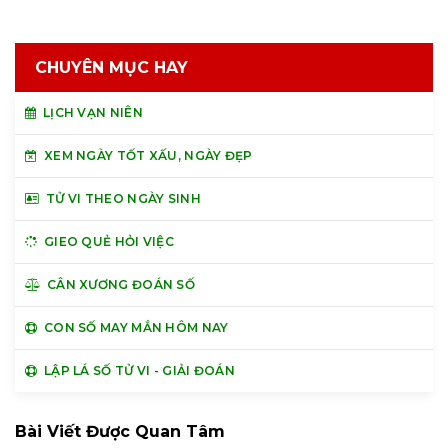
CHUYÊN MỤC HAY
LỊCH VẠN NIÊN
XEM NGÀY TỐT XẤU, NGÀY ĐẸP
TỬ VI THEO NGÀY SINH
GIEO QUẺ HỎI VIỆC
CÂN XƯƠNG ĐOÁN SỐ
CON SỐ MAY MẮN HÔM NAY
LẬP LÁ SỐ TỬ VI - GIẢI ĐOÁN
Bài Viết Được Quan Tâm