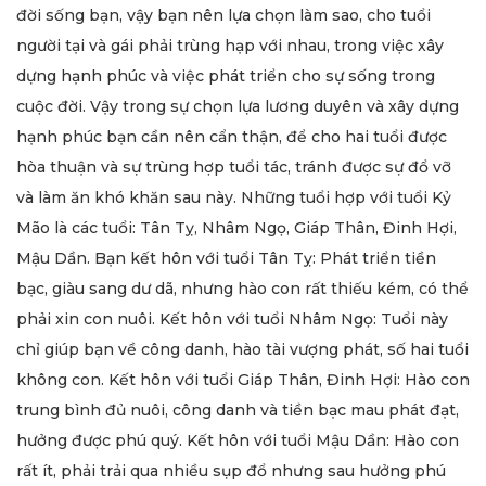
đời sống bạn, vậy bạn nên lựa chọn làm sao, cho tuổi
người tại và gái phải trùng hạp với nhau, trong việc xây
dựng hạnh phúc và việc phát triển cho sự sống trong
cuộc đời. Vậy trong sự chọn lựa lương duyên và xây dựng
hạnh phúc bạn cần nên cẩn thận, để cho hai tuổi được
hòa thuận và sự trùng hợp tuổi tác, tránh được sự đổ vỡ
và làm ăn khó khăn sau này. Những tuổi hợp với tuổi Kỷ
Mão là các tuổi: Tân Tỵ, Nhâm Ngọ, Giáp Thân, Đinh Hợi,
Mậu Dần. Bạn kết hôn với tuổi Tân Tỵ: Phát triển tiền
bạc, giàu sang dư dã, nhưng hào con rất thiếu kém, có thể
phải xin con nuôi. Kết hôn với tuổi Nhâm Ngọ: Tuổi này
chỉ giúp bạn về công danh, hào tài vượng phát, số hai tuổi
không con. Kết hôn với tuổi Giáp Thân, Đinh Hợi: Hào con
trung bình đủ nuôi, công danh và tiền bạc mau phát đạt,
hưởng được phú quý. Kết hôn với tuổi Mậu Dần: Hào con
rất ít, phải trải qua nhiều sụp đổ nhưng sau hưởng phú