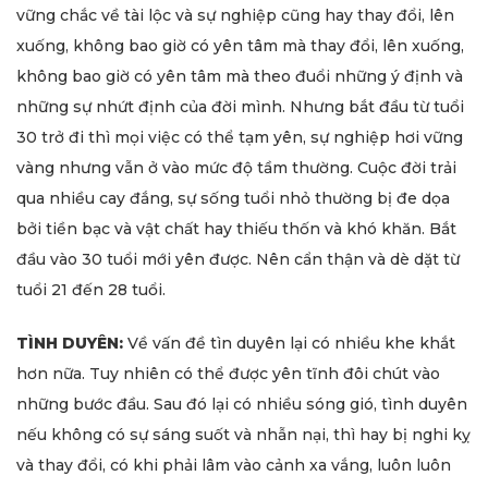
vững chắc về tài lộc và sự nghiệp cũng hay thay đổi, lên
xuống, không bao giờ có yên tâm mà thay đổi, lên xuống,
không bao giờ có yên tâm mà theo đuổi những ý định và
những sự nhứt định của đời mình. Nhưng bắt đầu từ tuổi
30 trở đi thì mọi việc có thể tạm yên, sự nghiệp hơi vững
vàng nhưng vẫn ở vào mức độ tầm thường. Cuộc đời trải
qua nhiều cay đắng, sự sống tuổi nhỏ thường bị đe dọa
bởi tiền bạc và vật chất hay thiếu thốn và khó khăn. Bắt
đầu vào 30 tuổi mới yên được. Nên cẩn thận và dè dặt từ
tuổi 21 đến 28 tuổi.
TÌNH DUYÊN:
Về vấn đề tìn duyên lại có nhiều khe khắt
hơn nữa. Tuy nhiên có thể được yên tĩnh đôi chút vào
những bước đầu. Sau đó lại có nhiều sóng gió, tình duyên
nếu không có sự sáng suốt và nhẫn nại, thì hay bị nghi kỵ
và thay đổi, có khi phải lâm vào cảnh xa vắng, luôn luôn