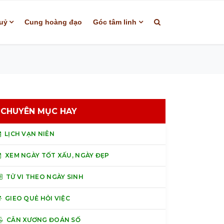
uỷ
Cung hoàng đạo
Góc tâm linh
CHUYÊN MỤC HAY
LỊCH VẠN NIÊN
XEM NGÀY TỐT XẤU, NGÀY ĐẸP
TỬ VI THEO NGÀY SINH
GIEO QUẺ HỎI VIỆC
CÂN XƯƠNG ĐOÁN SỐ