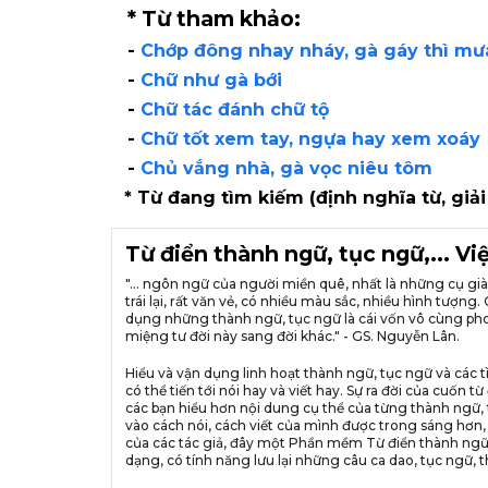
* Từ tham khảo:
-
Chớp đông nhay nháy, gà gáy thì mư
-
Chữ như gà bới
-
Chữ tác đánh chữ tộ
-
Chữ tốt xem tay, ngựa hay xem xoáy
-
Chủ vắng nhà, gà vọc niêu tôm
* Từ đang tìm kiếm (định nghĩa từ, giải
Từ điển thành ngữ, tục ngữ,... V
"... ngôn ngữ của người miền quê, nhất là những cụ g
trái lại, rất văn vẻ, có nhiều màu sắc, nhiều hình tượ
dụng những thành ngữ, tục ngữ là cái vốn vô cùng pho
miệng tư đời này sang đời khác." - GS. Nguyễn Lân.
Hiểu và vận dụng linh hoạt thành ngữ, tục ngữ và các t
có thể tiến tới nói hay và viết hay. Sự ra đời của cuố
các bạn hiểu hơn nội dung cụ thể của từng thành ngữ, 
vào cách nói, cách viết của mình được trong sáng hơn,
của các tác giả, đây một Phần mềm Từ điển thành ngữ
dạng, có tính năng lưu lại những câu ca dao, tục ngữ, t