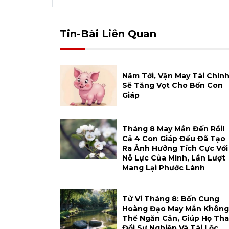
Tin-Bài Liên Quan
Năm Tới, Vận May Tài Chín
Sẽ Tăng Vọt Cho Bốn Con
Giáp
Tháng 8 May Mắn Đến Rồi!
Cả 4 Con Giáp Đều Đã Tạo
Ra Ảnh Hưởng Tích Cực Với
Nỗ Lực Của Mình, Lần Lượt
Mang Lại Phước Lành
Tử Vi Tháng 8: Bốn Cung
Hoàng Đạo May Mắn Không
Thể Ngăn Cản, Giúp Họ Tha
Đổi Sự Nghiệp Và Tài Lộc