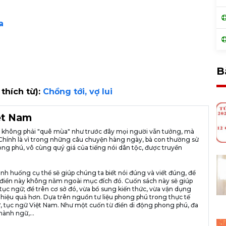
a
B
 thích từ):
Chồng tới, vợ lui
iệt Nam
ià không phải "quê mùa" như trước đây mọi người vẫn tưởng, mà
ng. Chính là vì trong những câu chuyện hàng ngày, bà con thường sử
ng phú, vô cùng quý giá của tiếng nói dân tộc, được truyền
ình huống cụ thể sẽ giúp chúng ta biết nói đúng và viết đúng, để
n từ điển này không nằm ngoài mục đích đó. Cuốn sách này sẽ giúp
tục ngữ; để trên cơ sở đó, vừa bổ sung kiến thức, vừa vận dụng
 hiệu quả hơn. Dựa trên nguồn tư liệu phong phú trong thực tế
, tục ngữ Việt Nam. Như một cuốn từ điển di động phong phú, đa
hành ngữ,...