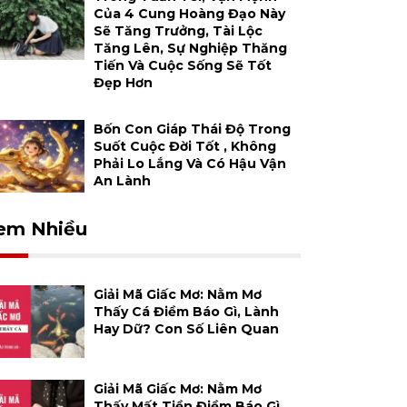
Của 4 Cung Hoàng Đạo Này
Sẽ Tăng Trưởng, Tài Lộc
Tăng Lên, Sự Nghiệp Thăng
Tiến Và Cuộc Sống Sẽ Tốt
Đẹp Hơn
Bốn Con Giáp Thái Độ Trong
Suốt Cuộc Đời Tốt , Không
Phải Lo Lắng Và Có Hậu Vận
An Lành
em Nhiều
Giải Mã Giấc Mơ: Nằm Mơ
Thấy Cá Điềm Báo Gì, Lành
Hay Dữ? Con Số Liên Quan
Giải Mã Giấc Mơ: Nằm Mơ
Thấy Mất Tiền Điềm Báo Gì,