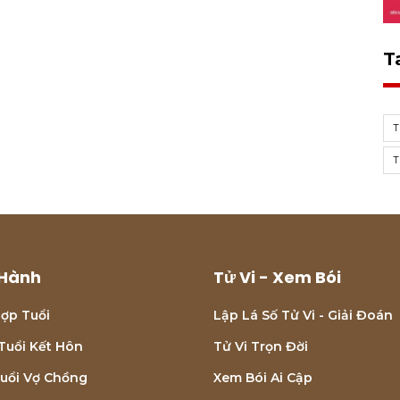
T
T
T
Hành
Tử Vi - Xem Bói
ợp Tuổi
Lập Lá Số Tử Vi - Giải Đoán
Tuổi Kết Hôn
Tử Vi Trọn Đời
uổi Vợ Chồng
Xem Bói Ai Cập