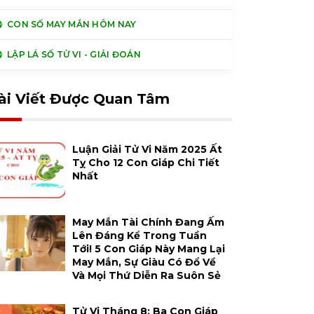
CON SỐ MAY MẮN HÔM NAY
LẬP LÁ SỐ TỬ VI - GIẢI ĐOÁN
ài Viết Được Quan Tâm
Luận Giải Tử Vi Năm 2025 Ất
Tỵ Cho 12 Con Giáp Chi Tiết
Nhất
May Mắn Tài Chính Đang Ấm
Lên Đáng Kể Trong Tuần
Tới! 5 Con Giáp Này Mang Lại
May Mắn, Sự Giàu Có Đổ Về
Và Mọi Thứ Diễn Ra Suôn Sẻ
Tử Vi Tháng 8: Ba Con Giáp