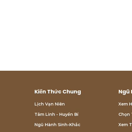
Kiến Thức Chung
Ngũ 
Lịch Vạn Niên
Xem H
Tâm Linh - Huyền Bí
Chọn 
Ngũ Hành Sinh-Khắc
Xem T