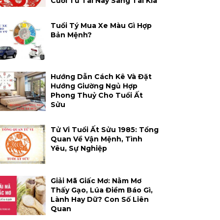
Cười Từ Tai Này Sang Tai Kia
Tuổi Tý Mua Xe Màu Gì Hợp
Bản Mệnh?
Hướng Dẫn Cách Kê Và Đặt
Hướng Giường Ngủ Hợp
Phong Thuỷ Cho Tuổi Ất
Sửu
Tử Vi Tuổi Ất Sửu 1985: Tổng
Quan Về Vận Mệnh, Tình
Yêu, Sự Nghiệp
Giải Mã Giấc Mơ: Nằm Mơ
Thấy Gạo, Lúa Điềm Báo Gì,
Lành Hay Dữ? Con Số Liên
Quan