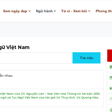
Xem ngày đẹp
Ngũ hành
Tử vi - Xem bói
Phong th
ngữ Việt Nam
lẫn nhau.
iệt Nam của GS. Nguyễn Lân – Nxb Văn hóa Thông tin tái bản 2010,
h ngữ và Tục Ngữ Việt Nam của tác giả Vũ Thuý Anh, Vũ Quang Hào…