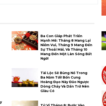
h
Ba Con Giáp Phát Triển
Mạnh Mẽ: Tháng 8 Mang Lại
Niềm Vui, Tháng 9 Mang Đến
Sự Thoải Mái, Và Tháng 10
Mang Đến Một Làn Sóng Bất
Ngờ!
Tài Lộc Sẽ Bùng Nổ Trong
Ba Năm Tới! Bốn Cung
Hoàng Đạo Này Đảo Ngược
Dòng Chảy Và Dần Trở Nên
Giàu Có
y
Tử Vi Tháng 8: Bước Vào