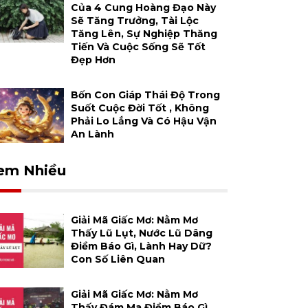
Của 4 Cung Hoàng Đạo Này
Sẽ Tăng Trưởng, Tài Lộc
Tăng Lên, Sự Nghiệp Thăng
Tiến Và Cuộc Sống Sẽ Tốt
Đẹp Hơn
Bốn Con Giáp Thái Độ Trong
Suốt Cuộc Đời Tốt , Không
Phải Lo Lắng Và Có Hậu Vận
An Lành
em Nhiều
Giải Mã Giấc Mơ: Nằm Mơ
Thấy Lũ Lụt, Nước Lũ Dâng
Điềm Báo Gì, Lành Hay Dữ?
Con Số Liên Quan
Giải Mã Giấc Mơ: Nằm Mơ
Thấy Đám Ma Điềm Báo Gì,