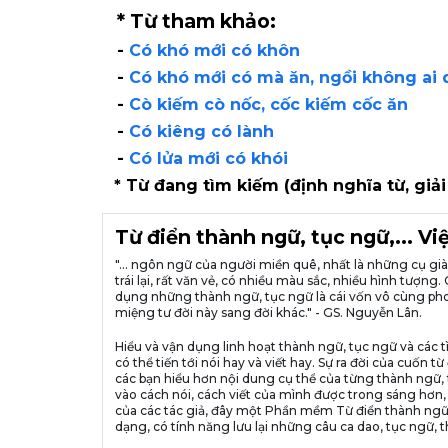
* Từ tham khảo:
-
Có khó mới có khôn
-
Có khó mới có mà ăn, ngồi không ai 
-
Cò kiếm cò nốc, cốc kiếm cốc ăn
-
Có kiêng có lành
-
Có lửa mới có khói
* Từ đang tìm kiếm (định nghĩa từ, giải
Từ điển thành ngữ, tục ngữ,... V
"... ngôn ngữ của người miền quê, nhất là những cụ g
trái lại, rất văn vẻ, có nhiều màu sắc, nhiều hình tượ
dụng những thành ngữ, tục ngữ là cái vốn vô cùng pho
miệng tư đời này sang đời khác." - GS. Nguyễn Lân.
Hiểu và vận dụng linh hoạt thành ngữ, tục ngữ và các t
có thể tiến tới nói hay và viết hay. Sự ra đời của cuố
các bạn hiểu hơn nội dung cụ thể của từng thành ngữ, 
vào cách nói, cách viết của mình được trong sáng hơn,
của các tác giả, đây một Phần mềm Từ điển thành ngữ
dạng, có tính năng lưu lại những câu ca dao, tục ngữ, t