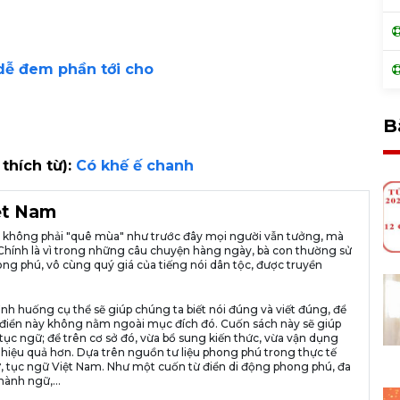
dễ đem phần tới cho
B
 thích từ):
Có khế ế chanh
iệt Nam
ià không phải "quê mùa" như trước đây mọi người vẫn tưởng, mà
ng. Chính là vì trong những câu chuyện hàng ngày, bà con thường sử
ng phú, vô cùng quý giá của tiếng nói dân tộc, được truyền
ình huống cụ thể sẽ giúp chúng ta biết nói đúng và viết đúng, để
n từ điển này không nằm ngoài mục đích đó. Cuốn sách này sẽ giúp
tục ngữ; để trên cơ sở đó, vừa bổ sung kiến thức, vừa vận dụng
 hiệu quả hơn. Dựa trên nguồn tư liệu phong phú trong thực tế
, tục ngữ Việt Nam. Như một cuốn từ điển di động phong phú, đa
hành ngữ,...