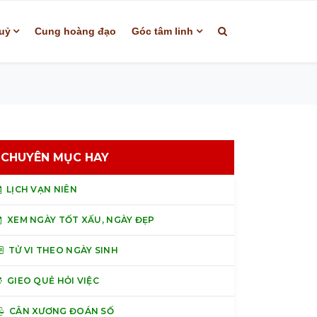
uỷ
Cung hoàng đạo
Góc tâm linh
CHUYÊN MỤC HAY
LỊCH VẠN NIÊN
XEM NGÀY TỐT XẤU, NGÀY ĐẸP
TỬ VI THEO NGÀY SINH
GIEO QUẺ HỎI VIỆC
CÂN XƯƠNG ĐOÁN SỐ