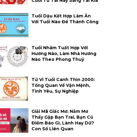
Cười Từ Tai Này Sang Tai Kia
Tuổi Dậu Kết Hợp Làm Ăn
Với Tuổi Nào Để Thành Công
Tuổi Nhâm Tuất Hợp Với
Hướng Nào, Làm Nhà Hướng
Nào Theo Phong Thuỷ
Tử Vi Tuổi Canh Thìn 2000:
Tổng Quan Về Vận Mệnh,
Tình Yêu, Sự Nghiệp
Giải Mã Giấc Mơ: Nằm Mơ
Thấy Gặp Bạn Trai, Bạn Cũ
Điềm Báo Gì, Lành Hay Dữ?
Con Số Liên Quan