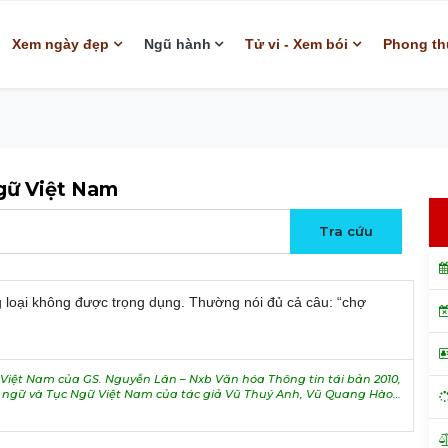
Xem ngày đẹp
Ngũ hành
Tử vi - Xem bói
Phong th
ngữ Việt Nam
g loại không được trọng dụng. Thường nói đủ cả câu: “chợ
iệt Nam của GS. Nguyễn Lân – Nxb Văn hóa Thông tin tái bản 2010,
h ngữ và Tục Ngữ Việt Nam của tác giả Vũ Thuý Anh, Vũ Quang Hào…