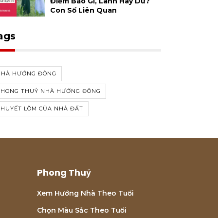
Điềm Báo Gì, Lành Hay Dữ?
Con Số Liên Quan
ags
NHÀ HƯỚNG ĐÔNG
PHONG THUỶ NHÀ HƯỚNG ĐÔNG
KHUYẾT LÕM CỦA NHÀ ĐẤT
Phong Thuỷ
Xem Hướng Nhà Theo Tuổi
Chọn Màu Sắc Theo Tuổi