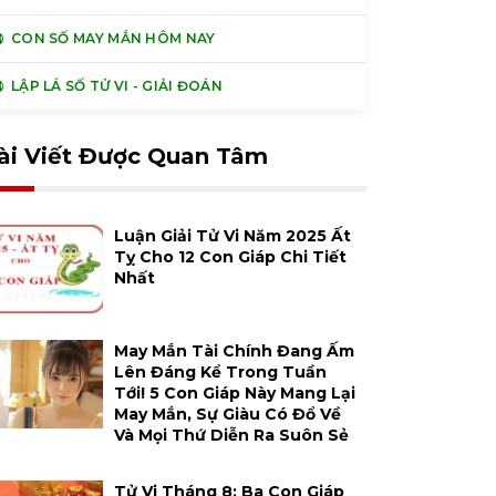
CON SỐ MAY MẮN HÔM NAY
LẬP LÁ SỐ TỬ VI - GIẢI ĐOÁN
ài Viết Được Quan Tâm
Luận Giải Tử Vi Năm 2025 Ất
Tỵ Cho 12 Con Giáp Chi Tiết
Nhất
May Mắn Tài Chính Đang Ấm
Lên Đáng Kể Trong Tuần
Tới! 5 Con Giáp Này Mang Lại
May Mắn, Sự Giàu Có Đổ Về
Và Mọi Thứ Diễn Ra Suôn Sẻ
Tử Vi Tháng 8: Ba Con Giáp