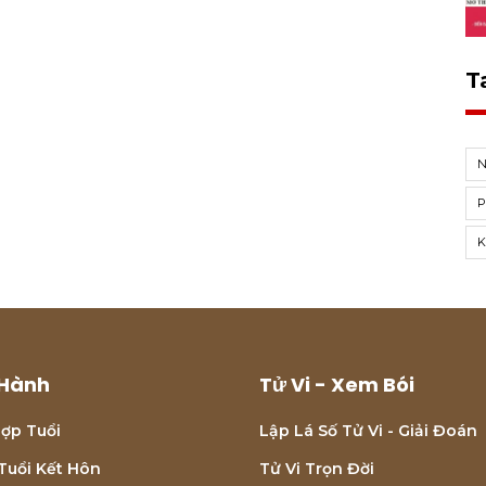
T
Hành
Tử Vi - Xem Bói
ợp Tuổi
Lập Lá Số Tử Vi - Giải Đoán
Tuổi Kết Hôn
Tử Vi Trọn Đời