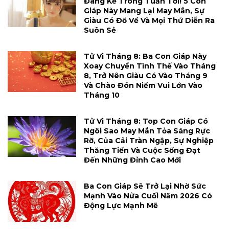
Đáng Kể Trong Tuần Tới! 5 Con
Giáp Này Mang Lại May Mắn, Sự
Giàu Có Đổ Về Và Mọi Thứ Diễn Ra
Suôn Sẻ
Tử Vi Tháng 8: Ba Con Giáp Này
Xoay Chuyển Tình Thế Vào Tháng
8, Trở Nên Giàu Có Vào Tháng 9
Và Chào Đón Niềm Vui Lớn Vào
Tháng 10
Tử Vi Tháng 8: Top Con Giáp Có
Ngôi Sao May Mắn Tỏa Sáng Rực
Rỡ, Của Cải Tràn Ngập, Sự Nghiệp
Thăng Tiến Và Cuộc Sống Đạt
Đến Những Đỉnh Cao Mới
Ba Con Giáp Sẽ Trở Lại Nhờ Sức
Mạnh Vào Nửa Cuối Năm 2026 Có
Động Lực Mạnh Mẽ