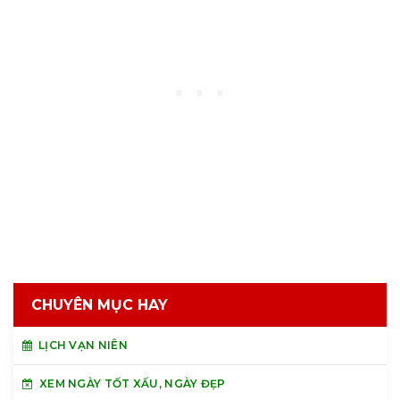
CHUYÊN MỤC HAY
LỊCH VẠN NIÊN
XEM NGÀY TỐT XẤU, NGÀY ĐẸP