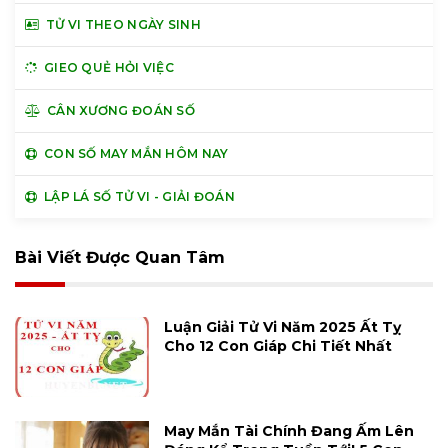
TỬ VI THEO NGÀY SINH
GIEO QUẺ HỎI VIỆC
CÂN XƯƠNG ĐOÁN SỐ
CON SỐ MAY MẮN HÔM NAY
LẬP LÁ SỐ TỬ VI - GIẢI ĐOÁN
Bài Viết Được Quan Tâm
Luận Giải Tử Vi Năm 2025 Ất Tỵ
Cho 12 Con Giáp Chi Tiết Nhất
May Mắn Tài Chính Đang Ấm Lên