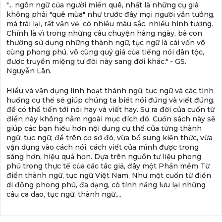
"... ngôn ngữ của người miền quê, nhất là những cụ già
không phải "quê mùa" như trước đây mọi người vẫn tưởng,
mà trái lại, rất văn vẻ, có nhiều màu sắc, nhiều hình tượng.
Chính là vì trong những câu chuyện hàng ngày, bà con
thường sử dụng những thành ngữ, tục ngữ là cái vốn vô
cùng phong phú, vô cùng quý giá của tiếng nói dân tộc,
được truyền miệng tư đời này sang đời khác." - GS.
Nguyễn Lân.
Hiểu và vận dụng linh hoạt thành ngữ, tục ngữ và các tình
huống cụ thể sẽ giúp chúng ta biết nói đúng và viết đúng,
để có thể tiến tới nói hay và viết hay. Sự ra đời của cuốn từ
điển này không nằm ngoài mục đích đó. Cuốn sách này sẽ
giúp các bạn hiểu hơn nội dung cụ thể của từng thành
ngữ, tục ngữ; để trên cơ sở đó, vừa bổ sung kiến thức, vừa
vận dụng vào cách nói, cách viết của mình được trong
sáng hơn, hiệu quả hơn. Dựa trên nguồn tư liệu phong
phú trong thực tế của các tác giả, đây một Phần mềm Từ
điển thành ngữ, tục ngữ Việt Nam. Như một cuốn từ điển
di động phong phú, đa dạng, có tính năng lưu lại những
câu ca dao, tục ngữ, thành ngữ,...