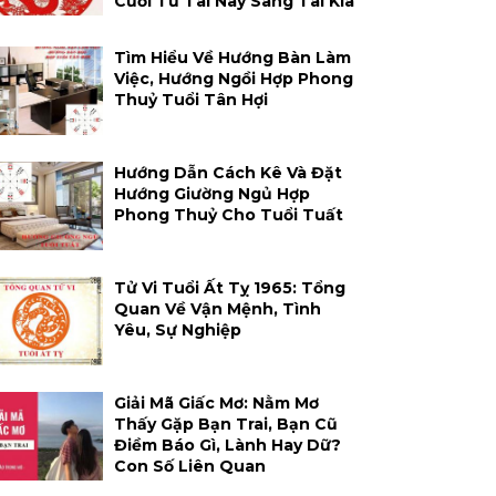
Cười Từ Tai Này Sang Tai Kia
Tìm Hiểu Về Hướng Bàn Làm
Việc, Hướng Ngồi Hợp Phong
Thuỷ Tuổi Tân Hợi
Hướng Dẫn Cách Kê Và Đặt
Hướng Giường Ngủ Hợp
Phong Thuỷ Cho Tuổi Tuất
Tử Vi Tuổi Ất Tỵ 1965: Tổng
Quan Về Vận Mệnh, Tình
Yêu, Sự Nghiệp
Giải Mã Giấc Mơ: Nằm Mơ
Thấy Gặp Bạn Trai, Bạn Cũ
Điềm Báo Gì, Lành Hay Dữ?
Con Số Liên Quan