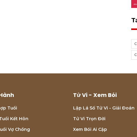
T
Hành
Tử Vi - Xem Bói
ợp Tuổi
Lập Lá Số Tử Vi - Giải Đoán
Tuổi Kết Hôn
Tử Vi Trọn Đời
uổi Vợ Chồng
Xem Bói Ai Cập