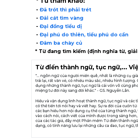
* Từ tham khảo:
-
Đã trót thì phải trét
-
Đãi cát tìm vàng
-
Đại đồng tiểu dị
-
Đại phú do thiên, tiểu phú do cần
-
Đâm ba chày củ
* Từ đang tìm kiếm (định nghĩa từ, giải
Từ điển thành ngữ, tục ngữ,... V
"... ngôn ngữ của người miền quê, nhất là những cụ g
trái lại, rất văn vẻ, có nhiều màu sắc, nhiều hình tượ
dụng những thành ngữ, tục ngữ là cái vốn vô cùng pho
miệng tư đời này sang đời khác." - GS. Nguyễn Lân.
Hiểu và vận dụng linh hoạt thành ngữ, tục ngữ và các t
có thể tiến tới nói hay và viết hay. Sự ra đời của cuố
các bạn hiểu hơn nội dung cụ thể của từng thành ngữ, 
vào cách nói, cách viết của mình được trong sáng hơn,
của các tác giả, đây một Phần mềm Từ điển thành ngữ
dạng, có tính năng lưu lại những câu ca dao, tục ngữ, t