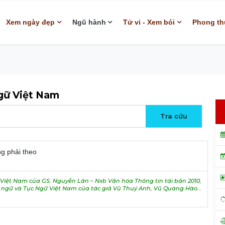
Xem ngày đẹp
Ngũ hành
Tử vi - Xem bói
Phong th
ngữ Việt Nam
ng phải theo
iệt Nam của GS. Nguyễn Lân – Nxb Văn hóa Thông tin tái bản 2010,
h ngữ và Tục Ngữ Việt Nam của tác giả Vũ Thuý Anh, Vũ Quang Hào…