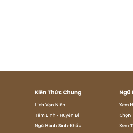
Kiến Thức Chung
Ngũ 
Lịch Vạn Niên
Xem H
Tâm Linh - Huyền Bí
Chọn 
Ngũ Hành Sinh-Khắc
Xem T