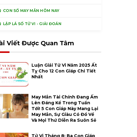
CON SỐ MAY MẮN HÔM NAY
LẬP LÁ SỐ TỬ VI - GIẢI ĐOÁN
ài Viết Được Quan Tâm
Luận Giải Tử Vi Năm 2025 Ất
Tỵ Cho 12 Con Giáp Chi Tiết
Nhất
May Mắn Tài Chính Đang Ấm
Lên Đáng Kể Trong Tuần
Tới! 5 Con Giáp Này Mang Lại
May Mắn, Sự Giàu Có Đổ Về
Và Mọi Thứ Diễn Ra Suôn Sẻ
Tử Vi Tháng 8: Ba Con Giáp