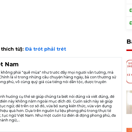
B
 thích từ):
Đã trót phải trét
iệt Nam
ià không phải "quê mùa" như trước đây mọi người vẫn tưởng, mà
ng. Chính là vì trong những câu chuyện hàng ngày, bà con thường sử
ng phú, vô cùng quý giá của tiếng nói dân tộc, được truyền
ình huống cụ thể sẽ giúp chúng ta biết nói đúng và viết đúng, để
n từ điển này không nằm ngoài mục đích đó. Cuốn sách này sẽ giúp
tục ngữ; để trên cơ sở đó, vừa bổ sung kiến thức, vừa vận dụng
 hiệu quả hơn. Dựa trên nguồn tư liệu phong phú trong thực tế
, tục ngữ Việt Nam. Như một cuốn từ điển di động phong phú, đa
hành ngữ,...