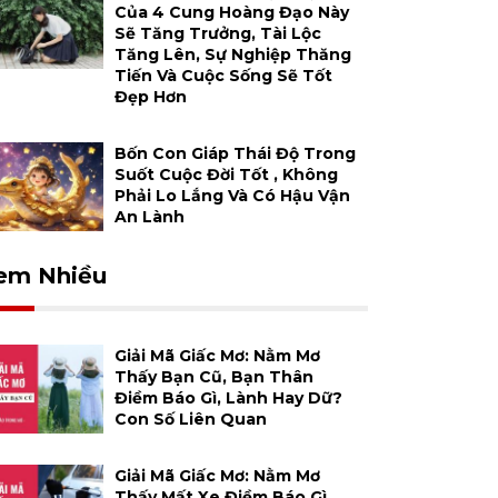
Của 4 Cung Hoàng Đạo Này
Sẽ Tăng Trưởng, Tài Lộc
Tăng Lên, Sự Nghiệp Thăng
Tiến Và Cuộc Sống Sẽ Tốt
Đẹp Hơn
Bốn Con Giáp Thái Độ Trong
Suốt Cuộc Đời Tốt , Không
Phải Lo Lắng Và Có Hậu Vận
An Lành
em Nhiều
Giải Mã Giấc Mơ: Nằm Mơ
Thấy Bạn Cũ, Bạn Thân
Điềm Báo Gì, Lành Hay Dữ?
Con Số Liên Quan
Giải Mã Giấc Mơ: Nằm Mơ
Thấy Mất Xe Điềm Báo Gì,