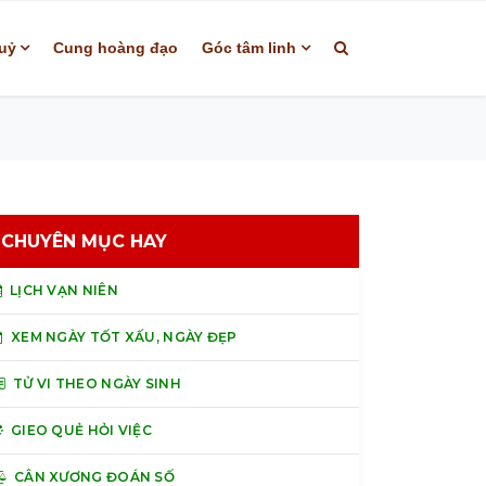
uỷ
Cung hoàng đạo
Góc tâm linh
CHUYÊN MỤC HAY
LỊCH VẠN NIÊN
XEM NGÀY TỐT XẤU, NGÀY ĐẸP
TỬ VI THEO NGÀY SINH
GIEO QUẺ HỎI VIỆC
CÂN XƯƠNG ĐOÁN SỐ