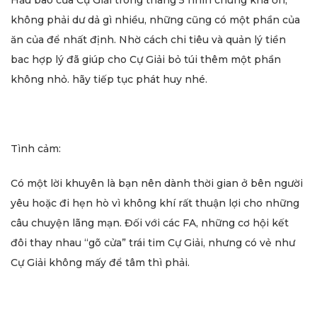
Hầu bao của Cự Giải trong tháng 5 nhìn chung khá ổn,
không phải dư dả gì nhiều, những cũng có một phần của
ăn của để nhất định. Nhờ cách chi tiêu và quản lý tiền
bac hợp lý đã giúp cho Cự Giải bỏ túi thêm một phần
không nhỏ. hãy tiếp tục phát huy nhé.
Tình cảm:
Có một lời khuyên là bạn nên dành thời gian ở bên người
yêu hoặc đi hẹn hò vì không khí rất thuận lợi cho những
câu chuyện lãng mạn. Đối với các FA, những cơ hội kết
đôi thay nhau “gõ cửa” trái tim Cự Giải, nhưng có vẻ như
Cự Giải không mấy để tâm thì phải.