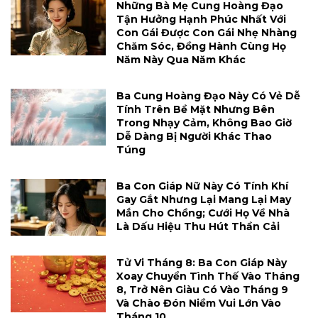
Những Bà Mẹ Cung Hoàng Đạo
Tận Hưởng Hạnh Phúc Nhất Với
Con Gái Được Con Gái Nhẹ Nhàng
Chăm Sóc, Đồng Hành Cùng Họ
Năm Này Qua Năm Khác
Ba Cung Hoàng Đạo Này Có Vẻ Dễ
Tính Trên Bề Mặt Nhưng Bên
Trong Nhạy Cảm, Không Bao Giờ
Dễ Dàng Bị Người Khác Thao
Túng
Ba Con Giáp Nữ Này Có Tính Khí
Gay Gắt Nhưng Lại Mang Lại May
Mắn Cho Chồng; Cưới Họ Về Nhà
Là Dấu Hiệu Thu Hút Thần Cải
Tử Vi Tháng 8: Ba Con Giáp Này
Xoay Chuyển Tình Thế Vào Tháng
8, Trở Nên Giàu Có Vào Tháng 9
Và Chào Đón Niềm Vui Lớn Vào
Tháng 10