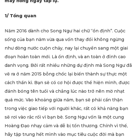
mây hồng ngay tắp lự.
1/ Tổng quan
Năm 2016 dành cho Song Ngư hai chữ “ổn định”. Cuộc
sống của bạn năm vừa qua vốn thay đổi không ngừng
như dòng nước cuộn chảy, nay lại chuyển sang một giai
đoạn hoàn toàn mới. Là ổn định, và an toàn ở đỉnh cao
danh vọng. Bởi rất nhiều những dự định mà Song Ngư đã
vẽ ra ở năm 2015 bỗng chốc lại biến thành sự thực một
cách thần kì. Bạn sẽ có cơ hội được thể hiện mình, được
đánh bóng tên tuổi và chẳng lúc nào trở nên mờ nhạt
quá mức. Vào khoảng giữa năm, bạn sẽ phải cẩn thận
trong việc giao tiếp với người khác, rất có khả năng bạn
sẽ rơi vào rắc rối vì bạn bè. Song Ngư vốn là một cung
Hoàng Đạo nhạy cảm và dễ bị tổn thương. Chính vì thế,
hãy tập trung hết mình vào mục tiêu cuộc đời mà bạn