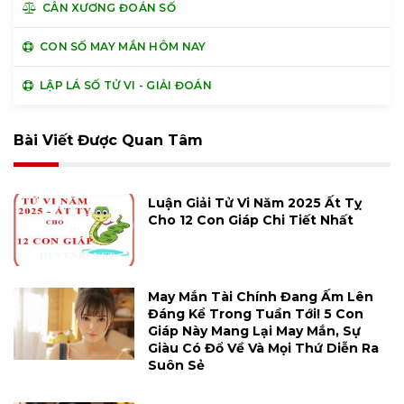
CÂN XƯƠNG ĐOÁN SỐ
CON SỐ MAY MẮN HÔM NAY
LẬP LÁ SỐ TỬ VI - GIẢI ĐOÁN
Bài Viết Được Quan Tâm
Luận Giải Tử Vi Năm 2025 Ất Tỵ
Cho 12 Con Giáp Chi Tiết Nhất
May Mắn Tài Chính Đang Ấm Lên
Đáng Kể Trong Tuần Tới! 5 Con
Giáp Này Mang Lại May Mắn, Sự
Giàu Có Đổ Về Và Mọi Thứ Diễn Ra
Suôn Sẻ