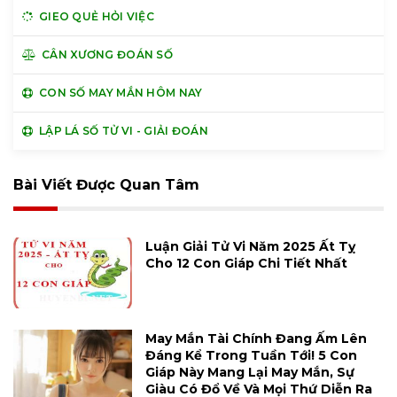
GIEO QUẺ HỎI VIỆC
CÂN XƯƠNG ĐOÁN SỐ
CON SỐ MAY MẮN HÔM NAY
LẬP LÁ SỐ TỬ VI - GIẢI ĐOÁN
Bài Viết Được Quan Tâm
Luận Giải Tử Vi Năm 2025 Ất Tỵ
Cho 12 Con Giáp Chi Tiết Nhất
May Mắn Tài Chính Đang Ấm Lên
Đáng Kể Trong Tuần Tới! 5 Con
Giáp Này Mang Lại May Mắn, Sự
Giàu Có Đổ Về Và Mọi Thứ Diễn Ra