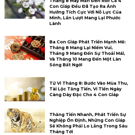
Tháng 8 May Mắn Đến Rồi! Cả 4
Con Giáp Đều Đã Tạo Ra Ảnh
Hưởng Tích Cực Với Nỗ Lực Của
Mình, Lần Lượt Mang Lại Phước
Lành
Ba Con Giáp Phát Triển Mạnh Mẽ:
Tháng 8 Mang Lại Niềm Vui,
Tháng 9 Mang Đến Sự Thoải Mái,
Và Tháng 10 Mang Đến Một Làn
Sóng Bất Ngờ!
Tử Vi Tháng 8: Bước Vào Mùa Thu,
Tài Lộc Tăng Tiến, Ví Tiền Ngày
Càng Dày Đặc Cho 4 Con Giáp
Thăng Tiến Nhanh, Phát Triển Sự
Nghiệp Ổn Định, Những Con Giáp
Sẽ Không Phải Lo Lắng Trong Sáu
Tháng Tới