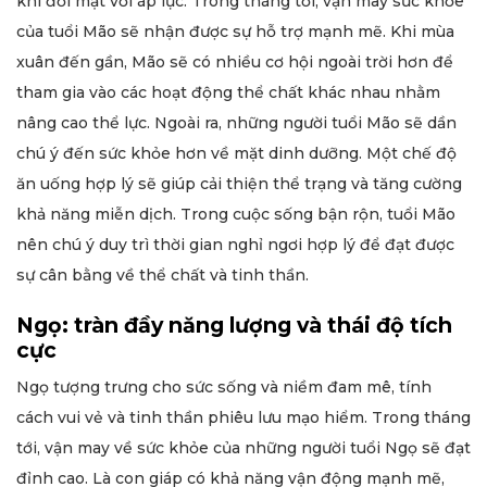
khi đối mặt với áp lực. Trong tháng tới, vận may sức khỏe
của tuổi Mão sẽ nhận được sự hỗ trợ mạnh mẽ. Khi mùa
xuân đến gần, Mão sẽ có nhiều cơ hội ngoài trời hơn để
tham gia vào các hoạt động thể chất khác nhau nhằm
nâng cao thể lực. Ngoài ra, những người tuổi Mão sẽ dần
chú ý đến sức khỏe hơn về mặt dinh dưỡng. Một chế độ
ăn uống hợp lý sẽ giúp cải thiện thể trạng và tăng cường
khả năng miễn dịch. Trong cuộc sống bận rộn, tuổi Mão
nên chú ý duy trì thời gian nghỉ ngơi hợp lý để đạt được
sự cân bằng về thể chất và tinh thần.
Ngọ: tràn đầy năng lượng và thái độ tích
cực
Ngọ tượng trưng cho sức sống và niềm đam mê, tính
cách vui vẻ và tinh thần phiêu lưu mạo hiểm. Trong tháng
tới, vận may về sức khỏe của những người tuổi Ngọ sẽ đạt
đỉnh cao. Là con giáp có khả năng vận động mạnh mẽ,