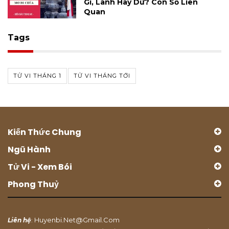
Gì, Lành Hay Dữ? Con Số Liên
Quan
Tags
TỬ VI THÁNG 1
TỬ VI THÁNG TỚI
Kiến Thức Chung
Ngũ Hành
Tử Vi - Xem Bói
Phong Thuỷ
Huyenbi.net@gmail.com
Liên hệ
: