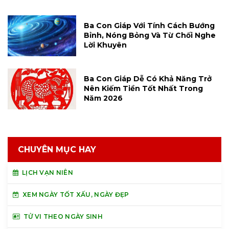
Ba Con Giáp Với Tính Cách Bướng
Bỉnh, Nóng Bỏng Và Từ Chối Nghe
Lời Khuyên
Ba Con Giáp Dễ Có Khả Năng Trở
Nên Kiếm Tiền Tốt Nhất Trong
Năm 2026
CHUYÊN MỤC HAY
LỊCH VẠN NIÊN
XEM NGÀY TỐT XẤU, NGÀY ĐẸP
TỬ VI THEO NGÀY SINH