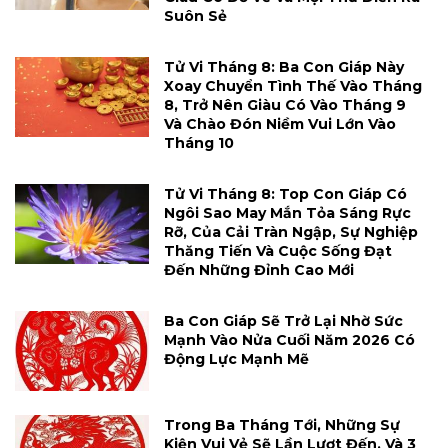
Suôn Sẻ
Tử Vi Tháng 8: Ba Con Giáp Này
Xoay Chuyển Tình Thế Vào Tháng
8, Trở Nên Giàu Có Vào Tháng 9
Và Chào Đón Niềm Vui Lớn Vào
Tháng 10
Tử Vi Tháng 8: Top Con Giáp Có
Ngôi Sao May Mắn Tỏa Sáng Rực
Rỡ, Của Cải Tràn Ngập, Sự Nghiệp
Thăng Tiến Và Cuộc Sống Đạt
Đến Những Đỉnh Cao Mới
Ba Con Giáp Sẽ Trở Lại Nhờ Sức
Mạnh Vào Nửa Cuối Năm 2026 Có
Động Lực Mạnh Mẽ
Trong Ba Tháng Tới, Những Sự
Kiện Vui Vẻ Sẽ Lần Lượt Đến, Và 3