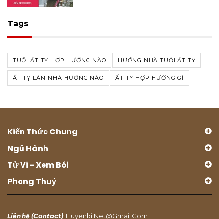
Tags
TUỔI ẤT TỴ HỢP HƯỚNG NÀO
HƯỚNG NHÀ TUỔI ẤT TỴ
ẤT TỴ LÀM NHÀ HƯỚNG NÀO
ẤT TỴ HỢP HƯỚNG GÌ
Kiến Thức Chung
Ngũ Hành
Tử Vi - Xem Bói
Phong Thuỷ
Contact
Huyenbi.net@gmail.com
Liên hệ (
)
: