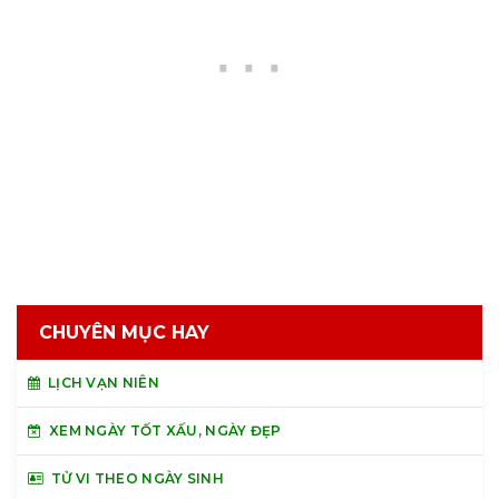
CHUYÊN MỤC HAY
LỊCH VẠN NIÊN
XEM NGÀY TỐT XẤU, NGÀY ĐẸP
TỬ VI THEO NGÀY SINH