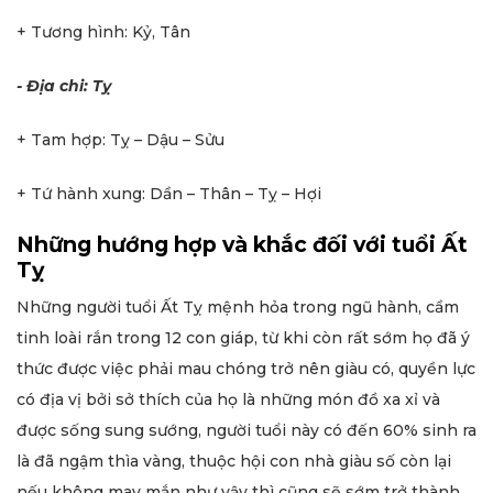
+ Tương hình: Kỷ, Tân
- Địa chi: Tỵ
+ Tam hợp: Tỵ – Dậu – Sửu
+ Tứ hành xung: Dần – Thân – Tỵ – Hợi
Những hướng hợp và khắc đối với tuổi Ất
Tỵ
Những người tuổi Ất Tỵ mệnh hỏa trong ngũ hành, cầm
tinh loài rắn trong 12 con giáp, từ khi còn rất sớm họ đã ý
thức được việc phải mau chóng trở nên giàu có, quyền lực
có địa vị bởi sở thích của họ là những món đồ xa xỉ và
được sống sung sướng, người tuổi này có đến 60% sinh ra
là đã ngậm thìa vàng, thuộc hội con nhà giàu số còn lại
nếu không may mắn như vậy thì cũng sẽ sớm trở thành