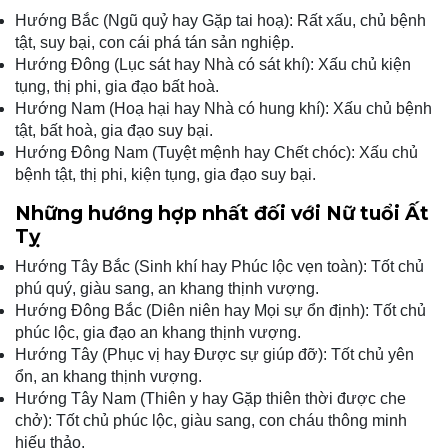
Hướng Bắc (Ngũ quỷ hay Gặp tai hoạ): Rất xấu, chủ bệnh
tật, suy bại, con cái phá tán sản nghiệp.
Hướng Đông (Lục sát hay Nhà có sát khí): Xấu chủ kiện
tụng, thị phi, gia đạo bất hoà.
Hướng Nam (Hoạ hại hay Nhà có hung khí): Xấu chủ bệnh
tật, bất hoà, gia đạo suy bại.
Hướng Đông Nam (Tuyệt mệnh hay Chết chóc): Xấu chủ
bệnh tật, thị phi, kiện tụng, gia đạo suy bại.
Những hướng hợp nhất đối với Nữ tuổi Ất
Tỵ
Hướng Tây Bắc (Sinh khí hay Phúc lộc vẹn toàn): Tốt chủ
phú quý, giàu sang, an khang thịnh vượng.
Hướng Đông Bắc (Diên niên hay Mọi sự ổn định): Tốt chủ
phúc lộc, gia đạo an khang thịnh vượng.
Hướng Tây (Phục vị hay Được sự giúp đỡ): Tốt chủ yên
ổn, an khang thịnh vượng.
Hướng Tây Nam (Thiên y hay Gặp thiên thời được che
chở): Tốt chủ phúc lộc, giàu sang, con cháu thông minh
hiếu thảo.