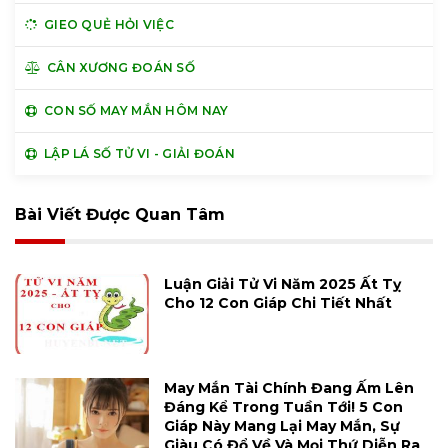
GIEO QUẺ HỎI VIỆC
CÂN XƯƠNG ĐOÁN SỐ
CON SỐ MAY MẮN HÔM NAY
LẬP LÁ SỐ TỬ VI - GIẢI ĐOÁN
Bài Viết Được Quan Tâm
Luận Giải Tử Vi Năm 2025 Ất Tỵ
Cho 12 Con Giáp Chi Tiết Nhất
May Mắn Tài Chính Đang Ấm Lên
Đáng Kể Trong Tuần Tới! 5 Con
Giáp Này Mang Lại May Mắn, Sự
Giàu Có Đổ Về Và Mọi Thứ Diễn Ra