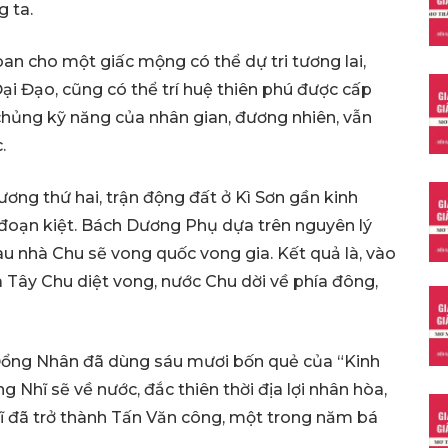
 ta.
 ban cho một giấc mộng có thể dự tri tương lai,
ại Đạo, cũng có thể trí huệ thiên phú được cấp
chủng kỹ năng của nhân gian, đương nhiên, vẫn
.
ơng thứ hai, trận động đất ở Kì Sơn gần kinh
 đoạn kiệt. Bách Dương Phụ dựa trên nguyên lý
 nhà Chu sẽ vong quốc vong gia. Kết quả là, vào
Tây Chu diệt vong, nước Chu dời về phía đông,
 Đổng Nhân đã dùng sáu mươi bốn quẻ của “Kinh
g Nhĩ sẽ về nước, đắc thiên thời địa lợi nhân hòa,
hĩ đã trở thành Tấn Văn công, một trong năm bá