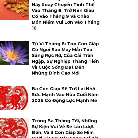
Này Xoay Chuyển Tình Thế
Vào Tháng 8, Trở Nên Giàu
Có Vào Tháng 9 Và Chào
Đón Niềm Vui Lớn Vào Tháng
10
Tử Vi Tháng 8: Top Con Giáp
Có Ngôi Sao May Mắn Tỏa
Sáng Rực Rỡ, Của Cải Tràn
Ngập, Sự Nghiệp Thăng Tiến
Và Cuộc Sống Đạt Đến
Những Đỉnh Cao Mới
Ba Con Giáp Sẽ Trở Lại Nhờ
Sức Mạnh Vào Nửa Cuối Năm
2026 Có Động Lực Mạnh Mẽ
Trong Ba Tháng Tới, Những
Sự Kiện Vui Vẻ Sẽ Lần Lượt
Đến, Và 3 Con Giáp Sẽ Mỉm