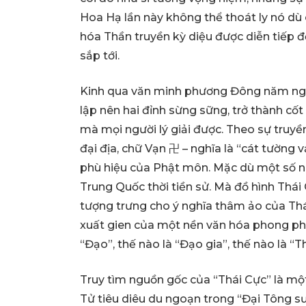
Hoa Hạ lần này không thể thoát ly nó dù c
hóa Thần truyền kỳ diệu được diễn tiếp đ
sắp tới.
Kinh qua văn minh phương Đông năm ngà
lập nên hai đỉnh sừng sững, trở thành cố
mà mọi người lý giải được. Theo sự truyề
đại địa, chữ Vạn 卍 – nghĩa là “cát tường v
phù hiệu của Phật môn. Mặc dù một số ngư
Trung Quốc thời tiền sử. Mà đồ hình Thá
tượng trưng cho ý nghĩa thâm ảo của Thái
xuất gien của một nền văn hóa phong phú 
“Đạo”, thế nào là “Đạo gia”, thế nào là “
Truy tìm nguồn gốc của “Thái Cực” là m
Tử tiêu diêu du ngoạn trong “Đại Tông sư