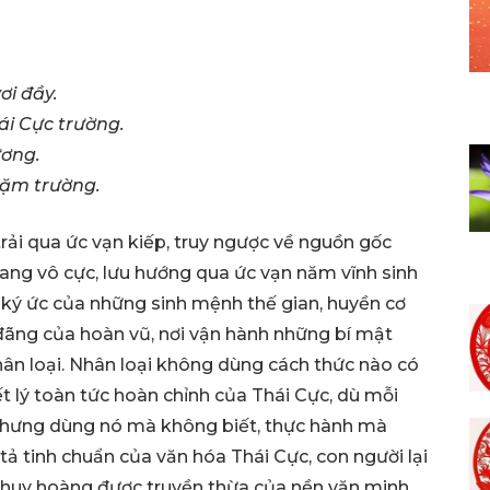
ơi đầy.
ái Cực trường.
ương.
dặm trường.
trải qua ức vạn kiếp, truy ngược về nguồn gốc
ang vô cực, lưu hướng qua ức vạn năm vĩnh sinh
g ký ức của những sinh mệnh thế gian, huyền cơ
 đãng của hoàn vũ, nơi vận hành những bí mật
nhân loại. Nhân loại không dùng cách thức nào có
ết lý toàn tức hoàn chỉnh của Thái Cực, dù mỗi
hưng dùng nó mà không biết, thực hành mà
tả tinh chuẩn của văn hóa Thái Cực, con người lại
ự huy hoàng được truyền thừa của nền văn minh