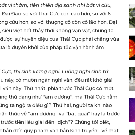
 bất vi thâm, tiên thiên địa sanh nhi bất
vi cửu,
là Đại Đạo so với Thái Cực còn cao hơn, so với 6
ờng cửu hơn, so với thượng cổ còn cổ lão hơn. Đại
, siêu việt hết thảy thời không vạn vật, chúng ta
ược, sự huyền diệu của Thái Cực phải chăng vừa
 vừa là duyên khởi của pháp tắc vận hành âm
 Cực, thị sinh lưỡng nghi. Lưỡng nghi sinh tứ
âu này, có muôn ngàn nghi vấn, đều rất khó giải
i vấn này: Thứ nhất, phía trước Thái Cực có một
những thứ dạng như “âm dương”, mà Thái Cực nằm
ng ta ngộ ra điều gì? Thứ hai, người ta khi nào
nhận thức về “âm dương” và “bát quái” hay là trước
 trước tiên liễu giải đến “dịch”? Chúng tôi biết,
cơ bản đến quy phạm văn bản kinh truyền”, về mặt