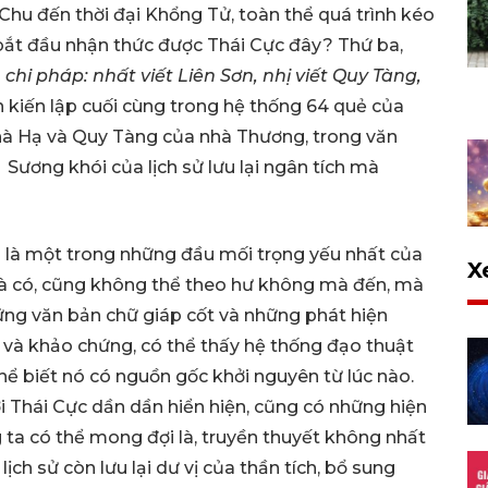
à Chu đến thời đại Khổng Tử, toàn thể quá trình kéo
 bắt đầu nhận thức được Thái Cực đây? Thứ ba,
chi pháp: nhất viết Liên Sơn, nhị viết Quy Tàng,
n kiến lập cuối cùng trong hệ thống 64 quẻ của
nhà Hạ và Quy Tàng của nhà Thương, trong văn
Sương khói của lịch sử lưu lại ngân tích mà
ch là một trong những đầu mối trọng yếu nhất của
X
mà có, cũng không thể theo hư không mà đến, mà
hững văn bản chữ giáp cốt và những phát hiện
và khảo chứng, có thể thấy hệ thống đạo thuật
ể biết nó có nguồn gốc khởi nguyên từ lúc nào.
ới Thái Cực dần dần hiển hiện, cũng có những hiện
 ta có thể mong đợi là, truyền thuyết không nhất
lịch sử còn lưu lại dư vị của thần tích, bổ sung