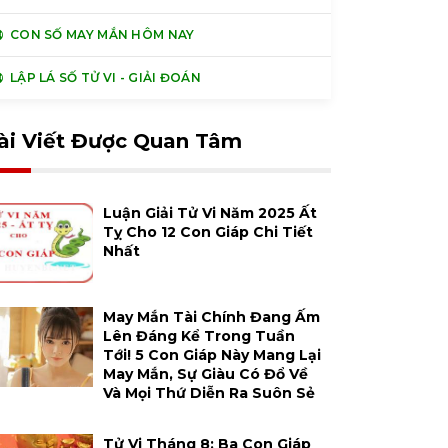
CON SỐ MAY MẮN HÔM NAY
LẬP LÁ SỐ TỬ VI - GIẢI ĐOÁN
ài Viết Được Quan Tâm
Luận Giải Tử Vi Năm 2025 Ất
Tỵ Cho 12 Con Giáp Chi Tiết
Nhất
May Mắn Tài Chính Đang Ấm
Lên Đáng Kể Trong Tuần
Tới! 5 Con Giáp Này Mang Lại
May Mắn, Sự Giàu Có Đổ Về
Và Mọi Thứ Diễn Ra Suôn Sẻ
Tử Vi Tháng 8: Ba Con Giáp