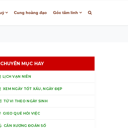
uỷ
Cung hoàng đạo
Góc tâm linh
CHUYÊN MỤC HAY
LỊCH VẠN NIÊN
XEM NGÀY TỐT XẤU, NGÀY ĐẸP
TỬ VI THEO NGÀY SINH
GIEO QUẺ HỎI VIỆC
CÂN XƯƠNG ĐOÁN SỐ