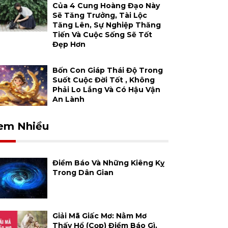
Của 4 Cung Hoàng Đạo Này
Sẽ Tăng Trưởng, Tài Lộc
Tăng Lên, Sự Nghiệp Thăng
Tiến Và Cuộc Sống Sẽ Tốt
Đẹp Hơn
Bốn Con Giáp Thái Độ Trong
Suốt Cuộc Đời Tốt , Không
Phải Lo Lắng Và Có Hậu Vận
An Lành
em Nhiều
Điềm Báo Và Những Kiêng Kỵ
Trong Dân Gian
Giải Mã Giấc Mơ: Nằm Mơ
Thấy Hổ (cọp) Điềm Báo Gì,