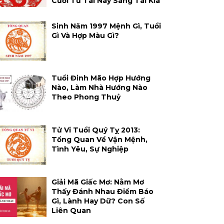
Cười Từ Tai Này Sang Tai Kia
Sinh Năm 1997 Mệnh Gì, Tuổi
Gì Và Hợp Màu Gì?
Tuổi Đinh Mão Hợp Hướng
Nào, Làm Nhà Hướng Nào
Theo Phong Thuỷ
Tử Vi Tuổi Quý Tỵ 2013:
Tổng Quan Về Vận Mệnh,
Tình Yêu, Sự Nghiệp
Giải Mã Giấc Mơ: Nằm Mơ
Thấy Đánh Nhau Điềm Báo
Gì, Lành Hay Dữ? Con Số
Liên Quan