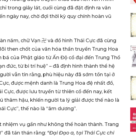
hỉ trong giây lát, cuối cùng đã đặt định ra văn
ến ngày nay, chờ đợi thời kỳ quy chính hoàn vũ
n năm, chữ Vạn 卍 và đồ hình Thái Cực đã cùng
t lõi then chốt của văn hóa thần truyền Trung Hoa
n bá của Phật giáo từ Ấn Độ cổ đại đến Trung Thổ
ạn đức, từ bi trí huệ” – đã định hình thành thể hệ
ời vẫn tin rằng, phù hiệu này đã sớm tồn tại ở
i Cực, được mệnh danh là Trung Hoa đệ nhất đồ,
 Cực, được lưu truyền từ thiên cổ đến nay, kết
thâm hậu, khiến người ta lý giải được thế nào là
Thái Cực”, thế nào là “âm dương”.
ột nhiệm vụ gần như không thể hoàn thành. Trang
” đã tán thán rằng:
“Đại Đạo a, tại Thái Cực chi