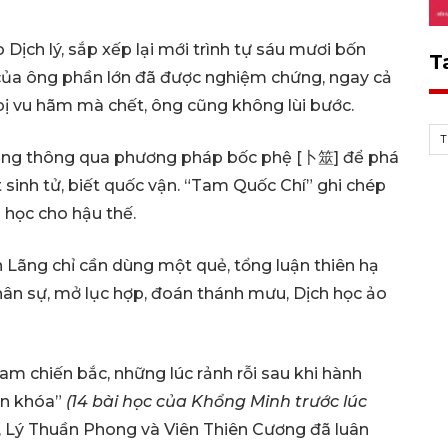
Dịch lý, sắp xếp lại mới trình tự sáu mươi bốn
T
 của ông phần lớn đã được nghiệm chứng, ngay cả
bị vu hãm mà chết, ông cũng không lùi bước.
T
ăng thông qua phương pháp bốc phệ [卜筮] để phá
iết sinh tử, biết quốc vận. “Tam Quốc Chí” ghi chép
 học cho hậu thế.
 Lãng chỉ cần dùng một quẻ, tổng luận thiên hạ
hân sự, mở lục hợp, đoán thánh mưu, Dịch học ảo
m chiến bắc, những lúc rảnh rỗi sau khi hành
ền khóa”
(14 bài học của Khổng Minh trước lúc
 Lý Thuần Phong và Viên Thiên Cương đã luân