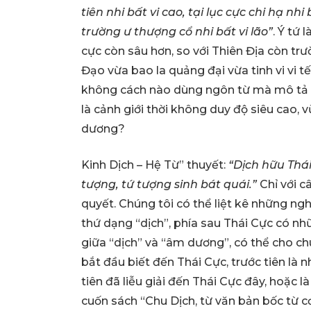
tiên nhi bất vi cao, tại lục cực chi hạ nhi
trường ư thượng cổ nhi bất vi lão”
. Ý tứ 
cực còn sâu hơn, so với Thiên Địa còn trư
Đạo vừa bao la quảng đại vừa tinh vi vi tế
không cách nào dùng ngôn từ mà mô tả đ
là cảnh giới thời không duy độ siêu cao,
dương?
Kinh Dịch – Hệ Từ” thuyết:
“Dịch hữu Thái
tượng, tứ tượng sinh bát quái.”
Chỉ với c
quyết. Chúng tôi có thể liệt kê những ngh
thứ dạng “dịch”, phía sau Thái Cực có 
giữa “dịch” và “âm dương”, có thể cho chú
bắt đầu biết đến Thái Cực, trước tiên là 
tiên đã liễu giải đến Thái Cực đây, hoặc là
cuốn sách “Chu Dịch, từ văn bản bốc từ 