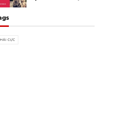
ags
HÁI CỰC