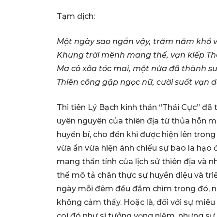
Tạm dịch:
Một ngày sao ngắn vậy, trăm năm khổ v
Khung trời mênh mang thế, vạn kiếp Th
Ma cô xõa tóc mai, một nửa đã thành s
Thiên công gặp ngọc nữ, cười suốt vạn 
Thi tiên Lý Bạch kinh thán “Thái Cực” đã 
uyên nguyên của thiên địa từ thủa hỗn m
huyền bí, cho đến khi được hiện lên tron
vừa ẩn vừa hiện ánh chiếu sự bao la hạo
mang thần tính của lịch sử thiên địa và 
thể mô tả chân thực sự huyền diệu và tri
ngày mỗi đêm đều đắm chìm trong đó, n
không cảm thấy. Hoặc là, đối với sự miêu 
coi đó như si tưởng vọng niệm, nhưng s