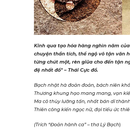
Kinh qua tạo hóa hàng nghìn năm của 
chuyện thần tích, thể ngộ vô tận văn h
từng chút một, rèn giũa cho đến tận n
đệ nhất đồ" – Thái Cực đồ.
Bạch nhật hà đoản đoản, bách niên khổ
Thương khung hạo mang mang, vạn kiếp
Ma cô thùy lưỡng tấn, nhất bán dĩ thàn
Thiên công kiến ngọc nữ, đại tiếu ức thi
(Trích “Đoản hành ca” – thơ Lý Bạch
)