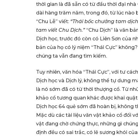
thời gian là đã sẵn có từ đầu thời đại nh
dài hàng trăm năm, trong đó, từ lúc nào
“Chu Lễ” viết:
“Thái bốc chưởng tam dịch 
tam viết Chu Dịch.”
“Chu Dịch” là văn bả
Dịch học, trước đó còn có Liên Sơn của 
bản của họ có lý niệm “Thái Cực” không? 
chúng ta vẫn đang tìm kiếm.
Tuy nhiên, văn hóa “Thái Cực”, với tư cá
Dịch học và Dịch lý, không thể tự dưng 
là nó sớm đã có từ thời thượng cổ. Từ n
khảo cổ tương quan khác được khai quật 
Dịch học 64 quẻ sớm đã hoàn bị, không th
Mặc dù các tài liệu văn vật khảo cổ đối v
vật đang chờ chứng thực, những gì chúng
định đều có sai trắc, có lẽ sương khói của 