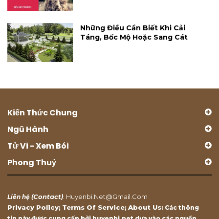
Những Điều Cần Biết Khi Cải
Táng, Bốc Mộ Hoặc Sang Cát
Kiến Thức Chung
Ngũ Hành
Tử Vi - Xem Bói
Phong Thuỷ
Contact
Huyenbi.net@gmail.com
Liên hệ (
)
:
Privacy Policy
Terms Of Service
About Us
;
;
: Các thông
tin này được cung cấp bởi huyenbi.net dựa vào các nguồn