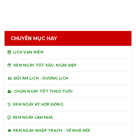
CHUYÊN MỤC HAY
LỊCH VẠN NIÊN
XEM NGÀY TỐT XẤU, NGÀY ĐẸP
ĐỔI ÂM LỊCH - DƯƠNG LỊCH
CHỌN NGÀY TỐT THEO TUỔI
XEM NGÀY KÝ HỢP ĐỒNG
XEM NGÀY LÀM NHÀ
XEM NGÀY NHẬP TRẠCH - VỀ NHÀ MỚI