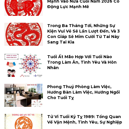
Mạnh Vào Nửa Cuối Năm 2026 Có
Động Lực Mạnh Mẽ
Trong Ba Tháng Tới, Những Sự
Kiện Vui Vẻ Sẽ Lần Lượt Đến, Và 3
Con Giáp Sẽ Mỉm Cười Từ Tai Này
Sang Tai Kia
Tuổi Ất Mão Hợp Với Tuổi Nào
Trong Làm Ăn, Tình Yêu Và Hôn
Nhân
Phong Thuỷ Phòng Làm Việc,
Hướng Bàn Làm Việc, Hướng Ngồi
Cho Tuổi Tỵ
Tử Vi Tuổi Kỷ Tỵ 1989: Tổng Quan
Về Vận Mệnh, Tình Yêu, Sự Nghiệp