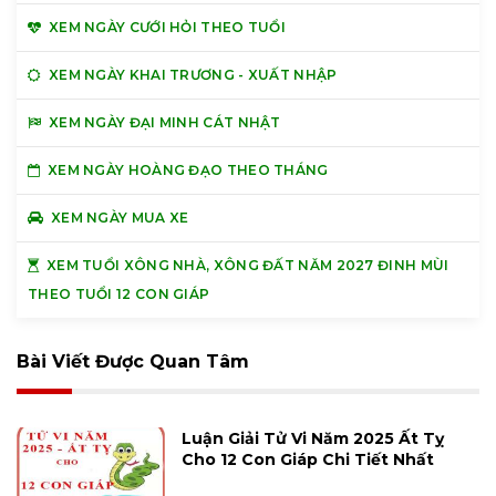
XEM NGÀY CƯỚI HỎI THEO TUỔI
XEM NGÀY KHAI TRƯƠNG - XUẤT NHẬP
XEM NGÀY ĐẠI MINH CÁT NHẬT
XEM NGÀY HOÀNG ĐẠO THEO THÁNG
XEM NGÀY MUA XE
XEM TUỔI XÔNG NHÀ, XÔNG ĐẤT NĂM 2027 ĐINH MÙI
THEO TUỔI 12 CON GIÁP
Bài Viết Được Quan Tâm
Luận Giải Tử Vi Năm 2025 Ất Tỵ
Cho 12 Con Giáp Chi Tiết Nhất