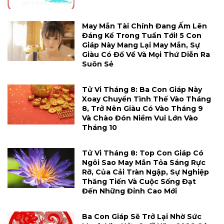
May Mắn Tài Chính Đang Ấm Lên
Đáng Kể Trong Tuần Tới! 5 Con
Giáp Này Mang Lại May Mắn, Sự
Giàu Có Đổ Về Và Mọi Thứ Diễn Ra
Suôn Sẻ
Tử Vi Tháng 8: Ba Con Giáp Này
Xoay Chuyển Tình Thế Vào Tháng
8, Trở Nên Giàu Có Vào Tháng 9
Và Chào Đón Niềm Vui Lớn Vào
Tháng 10
Tử Vi Tháng 8: Top Con Giáp Có
Ngôi Sao May Mắn Tỏa Sáng Rực
Rỡ, Của Cải Tràn Ngập, Sự Nghiệp
Thăng Tiến Và Cuộc Sống Đạt
Đến Những Đỉnh Cao Mới
Ba Con Giáp Sẽ Trở Lại Nhờ Sức