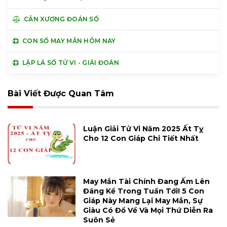
CÂN XƯƠNG ĐOÁN SỐ
CON SỐ MAY MẮN HÔM NAY
LẬP LÁ SỐ TỬ VI - GIẢI ĐOÁN
Bài Viết Được Quan Tâm
Luận Giải Tử Vi Năm 2025 Ất Tỵ
Cho 12 Con Giáp Chi Tiết Nhất
May Mắn Tài Chính Đang Ấm Lên
Đáng Kể Trong Tuần Tới! 5 Con
Giáp Này Mang Lại May Mắn, Sự
Giàu Có Đổ Về Và Mọi Thứ Diễn Ra
Suôn Sẻ