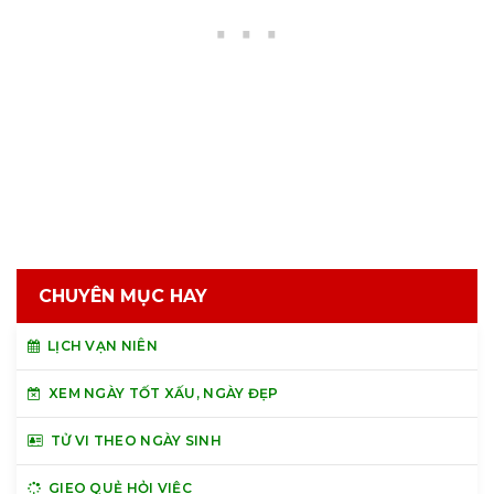
CHUYÊN MỤC HAY
LỊCH VẠN NIÊN
XEM NGÀY TỐT XẤU, NGÀY ĐẸP
TỬ VI THEO NGÀY SINH
GIEO QUẺ HỎI VIỆC