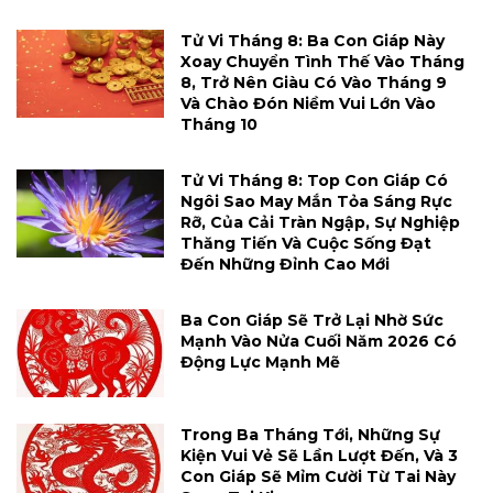
Tử Vi Tháng 8: Ba Con Giáp Này
Xoay Chuyển Tình Thế Vào Tháng
8, Trở Nên Giàu Có Vào Tháng 9
Và Chào Đón Niềm Vui Lớn Vào
Tháng 10
Tử Vi Tháng 8: Top Con Giáp Có
Ngôi Sao May Mắn Tỏa Sáng Rực
Rỡ, Của Cải Tràn Ngập, Sự Nghiệp
Thăng Tiến Và Cuộc Sống Đạt
Đến Những Đỉnh Cao Mới
Ba Con Giáp Sẽ Trở Lại Nhờ Sức
Mạnh Vào Nửa Cuối Năm 2026 Có
Động Lực Mạnh Mẽ
Trong Ba Tháng Tới, Những Sự
Kiện Vui Vẻ Sẽ Lần Lượt Đến, Và 3
Con Giáp Sẽ Mỉm Cười Từ Tai Này