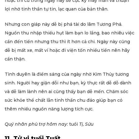
hoặc thi cử trong ngày này sẽ cực kỳ may mắn và thuận
lợi nhờ tinh thần tự tin, lạc quan của bản thân.
Nhưng con giáp này dễ bị phá tài do lâm Tương Phá.
Nguồn thu nhập thiếu hụt làm bạn lo lắng, bao nhiêu việc
cần đến tiền nhưng thu thì ít hơn cả chi. Ngày này cũng
dễ bị mất xe, mất ví hoặc đi viện tốn nhiều tiền nên hãy
cẩn thận.
Tình duyên là điểm sáng của ngày nhờ Kim Thủy tương
sinh. Người hay giận dỗi như bạn, kỳ thực rất dễ dỗ dành
và dễ làm lành nên ai cũng thấy bạn dễ mến. Chăm sóc
sức khỏe thể chất lẫn tinh thần chu đáo giúp bạn có
thêm nhiều nguồn năng lượng tích cực.
Quý nhân phù trợ hôm nay
: tuổi
Tị, Sửu
11. Tử vi tuổi Tuất