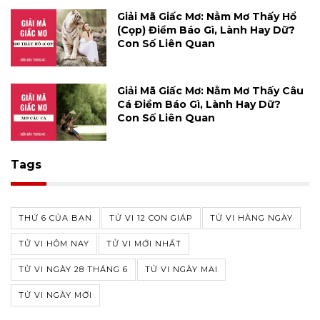
Giải Mã Giấc Mơ: Nằm Mơ Thấy Hổ
(cọp) Điềm Báo Gì, Lành Hay Dữ?
Con Số Liên Quan
Giải Mã Giấc Mơ: Nằm Mơ Thấy Câu
Cá Điềm Báo Gì, Lành Hay Dữ?
Con Số Liên Quan
Tags
THỨ 6 CỦA BẠN
TỬ VI 12 CON GIÁP
TỬ VI HÀNG NGÀY
TỬ VI HÔM NAY
TỬ VI MỚI NHẤT
TỬ VI NGÀY 28 THÁNG 6
TỬ VI NGÀY MAI
TỬ VI NGÀY MỚI