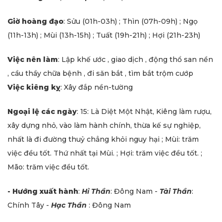
Giờ hoàng đạo
: Sửu (01h-03h) ; Thìn (07h-09h) ; Ngọ
(11h-13h) ; Mùi (13h-15h) ; Tuất (19h-21h) ; Hợi (21h-23h)
Việc nên làm
: Lập khế ước , giao dịch , động thổ san nền
, cầu thầy chữa bệnh , đi săn bắt , tìm bắt trộm cướp
Việc kiêng kỵ
: Xây đắp nền-tường
Ngoại lệ các ngày
: 15: Là Diệt Một Nhật, Kiêng làm rượu,
xây dựng nhỏ, vào làm hành chính, thừa kế sự nghiệp,
nhất là đi đường thuỷ chẳng khỏi nguy hại ; Mùi: trăm
việc đều tốt. Thứ nhất tại Mùi. ; Hợi: trăm việc đều tốt. ;
Mão: trăm việc đều tốt.
- Hướng xuất hành
:
Hỉ Thần
: Đông Nam -
Tài Thần
:
Chính Tây -
Hạc Thần
: Đông Nam