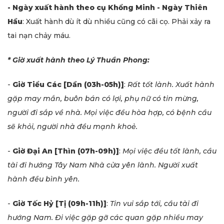
- Ngày xuất hành theo cụ Khổng Minh -
Ngày Thiên
Hầu
: Xuất hành dù ít dù nhiều cũng có cãi cọ. Phải xảy ra
tai nạn chảy máu.
* Giờ xuất hành theo Lý Thuần Phong:
-
Giờ Tiểu Các
[Dần (03h-05h)]
:
Rất tốt lành. Xuất hành
gặp may mắn, buôn bán có lợi, phụ nữ có tin mừng,
người đi sắp về nhà. Mọi việc đều hòa hợp, có bệnh cầu
sẽ khỏi, người nhà đều mạnh khoẻ.
-
Giờ Đại An
[Thìn (07h-09h)]
:
Mọi việc đều tốt lành, cầu
tài đi hướng Tây Nam Nhà cửa yên lành. Người xuất
hành đều bình yên.
-
Giờ Tốc Hỷ
[Tị (09h-11h)]
:
Tin vui sắp tới, cầu tài đi
hướng Nam. Đi việc gặp gỡ các quan gặp nhiều may