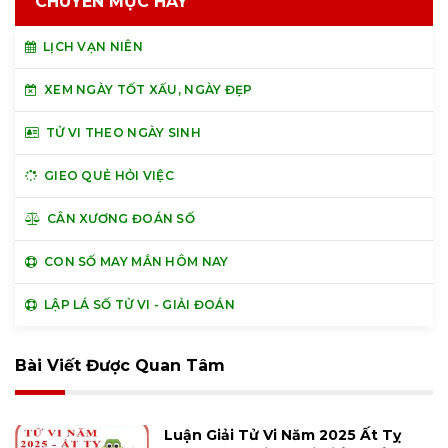
CHUYÊN MỤC HAY
LỊCH VẠN NIÊN
XEM NGÀY TỐT XẤU, NGÀY ĐẸP
TỬ VI THEO NGÀY SINH
GIEO QUẺ HỎI VIỆC
CÂN XƯƠNG ĐOÁN SỐ
CON SỐ MAY MẮN HÔM NAY
LẬP LÁ SỐ TỬ VI - GIẢI ĐOÁN
Bài Viết Được Quan Tâm
Luận Giải Tử Vi Năm 2025 Ất Tỵ