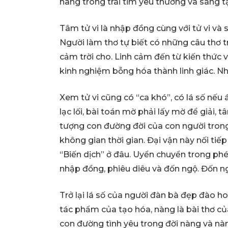
nàng trong trái tim yêu thương và sáng t
Tâm tử vi là nhập đồng cùng với tử vi và 
Người làm thơ tự biết có những câu thơ t
cảm trời cho. Linh cảm đến từ kiến thức 
kinh nghiệm bỗng hóa thành linh giác. Nh
Xem tử vi cũng có “ca khó”, có lá số nế
lạc lối, bài toán mờ phải lấy mờ để giải, 
tượng con đường đời của con người trong 
không gian thời gian. Đại vận này nối tiếp
“Biến dịch” ở đâu. Uyển chuyển trong phé
nhập đồng, phiêu diêu và đốn ngộ. Đốn ngộ
Trở lại lá số của người đàn bà đẹp đào ho
tác phẩm của tạo hóa, nàng là bài thơ của
con đường tình yêu trong đời nàng và nàn