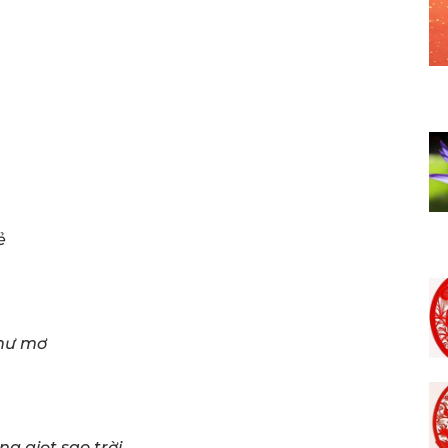
ẻ
như mơ
 giọt sao trời