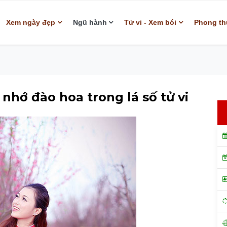
Xem ngày đẹp
Ngũ hành
Tử vi - Xem bói
Phong th
nhớ đào hoa trong lá số tử vi