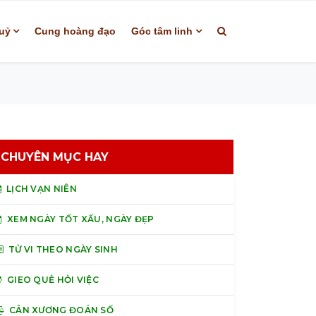
uỷ
Cung hoàng đạo
Góc tâm linh
CHUYÊN MỤC HAY
LỊCH VẠN NIÊN
XEM NGÀY TỐT XẤU, NGÀY ĐẸP
TỬ VI THEO NGÀY SINH
GIEO QUẺ HỎI VIỆC
CÂN XƯƠNG ĐOÁN SỐ