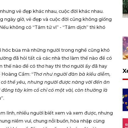
 nhưng vẻ đẹp khác nhau, cuộc đời khác nhau.
g ngày giờ, vẻ đẹp và cuộc đời cũng không giống
 Nếu không có “Tâm tử vi” - “Tâm dịch” thì khó
hỏi hóc búa mà những người trong nghề cũng khó
Đường đã hỏi tất cả các nhà thơ làm thế nào để có
àm thế nào để có thơ hay thì thơ người ấy đã hay
X
hơ Hoàng Cầm: “
Thơ như người đàn bà kiều diễm,
g có thể yêu, nhưng người được nàng vời đến ân
 đông tây kim cổ chỉ có một vài, còn thường là
u
”.
tâm linh, nhiều người biết xem và xem được, nhưng
chung niềm vui, chung nỗi buồn, hòa nhập cùng