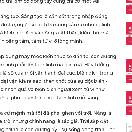
ạo thì kim cổ đông tây cũng chỉ có một vài.
sáng tạo. Sáng tạo là căn cốt trong nhập đồng.
rời cho, người xem tử vi cũng cần có những linh
và kinh nghiệm và bỗng xuất thần, kiến thức và
ìn bằng tâm, tâm tử vi ở lòng mình.
u áp dụng máy móc kiến thức sẽ dấn tới con đường
tâm linh phải lấy tâm linh mà giải mã. Hãy tưởng
lá số của mỗi vận hành đại cục, biến dịch trong
 đại vận kia ra sao, then chốt của sự đột biến -
p nhân quả và biến dịch người xem tử vi như
 là phút giây trời cho - tâm linh mở sáng.
a cư mệnh mà tôi đã phải ghen với trời. Nàng là
 trời nhưng chính nàng là tác giả. Trời sắp đặt
g chính là con đường ấy - sự sống dâng tràn. Thế