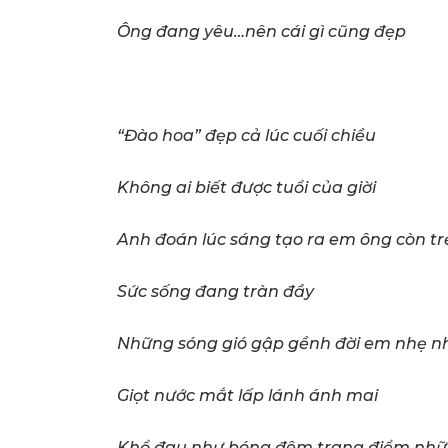
Ông đang yêu…nên cái gì cũng đẹp
“Đào hoa” đẹp cả lúc cuối chiều
Không ai biết được tuổi của giời
Anh đoán lúc sáng tạo ra em ông còn tr
Sức sống đang tràn đầy
Những sóng gió gập gềnh đời em nhẹ 
Giọt nước mắt lấp lánh ánh mai
Khổ đau như bóng đêm trang điểm những