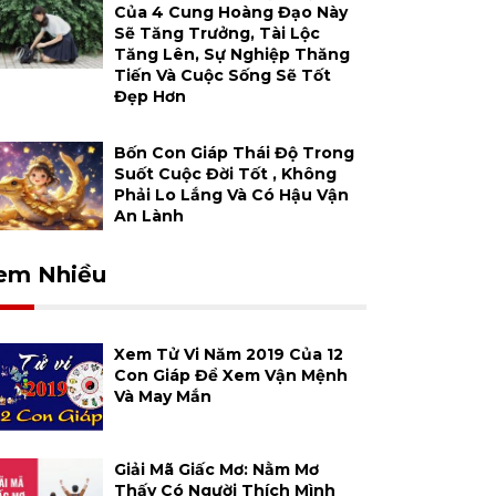
Của 4 Cung Hoàng Đạo Này
Sẽ Tăng Trưởng, Tài Lộc
Tăng Lên, Sự Nghiệp Thăng
Tiến Và Cuộc Sống Sẽ Tốt
Đẹp Hơn
Bốn Con Giáp Thái Độ Trong
Suốt Cuộc Đời Tốt , Không
Phải Lo Lắng Và Có Hậu Vận
An Lành
em Nhiều
Xem Tử Vi Năm 2019 Của 12
Con Giáp Để Xem Vận Mệnh
Và May Mắn
Giải Mã Giấc Mơ: Nằm Mơ
Thấy Có Người Thích Mình