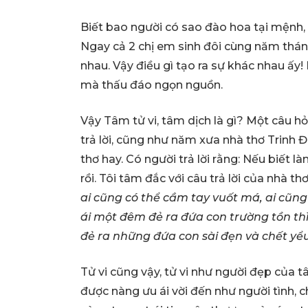
Biết bao người có sao đào hoa tại mệnh,
Ngay cả 2 chị em sinh đôi cùng năm thán
nhau. Vậy điều gì tạo ra sự khác nhau ấy!
mà thấu đáo ngọn nguồn.
Vậy Tâm tử vi, tâm dịch là gì? Một câu 
trả lời, cũng như năm xưa nhà thơ Trinh 
thơ hay. Có người trả lời rằng: Nếu biết l
rồi. Tôi tâm đắc với câu trả lời của nhà t
ai cũng có thể cầm tay vuốt má, ai cũn
ái một đêm đẻ ra đứa con trường tồn thì
đẻ ra những đứa con sài đẹn và chết yể
Tử vi cũng vậy, tử vi như người đẹp của 
được nàng ưu ái vời đến như người tình, 