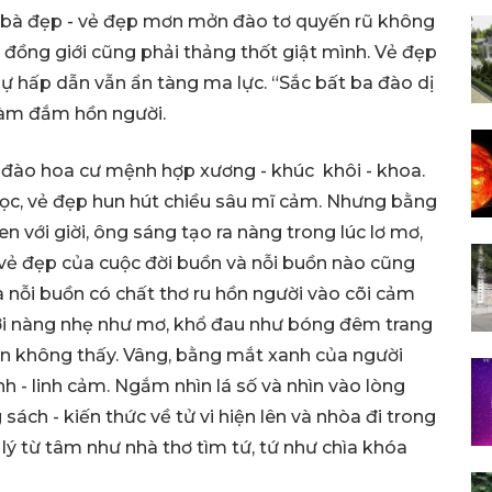
àn bà đẹp - vẻ đẹp mơn mởn đào tơ quyến rũ không
ồng giới cũng phải thảng thốt giật mình. Vẻ đẹp
sự hấp dẫn vẫn ẩn tàng ma lực. “Sắc bất ba đào dị
làm đắm hồn người.
 - đào hoa cư mệnh hợp xương - khúc khôi - khoa.
ọc, vẻ đẹp hun hút chiều sâu mĩ cảm. Nhưng bằng
en với giời, ông sáng tạo ra nàng trong lúc lơ mơ,
vẻ đẹp của cuộc đời buồn và nỗi buồn nào cũng
a nỗi buồn có chất thơ ru hồn người vào cõi cảm
ời nàng nhẹ như mơ, khổ đau như bóng đêm trang
ìn không thấy. Vâng, bằng mắt xanh của người
nh - linh cảm. Ngắm nhìn lá số và nhìn vào lòng
ách - kiến thức về tử vi hiện lên và nhòa đi trong
ý từ tâm như nhà thơ tìm tứ, tứ như chìa khóa