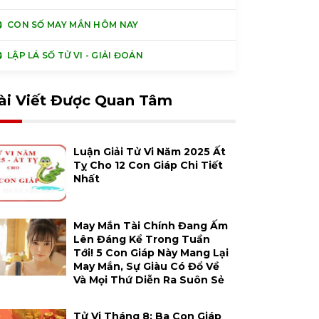
CON SỐ MAY MẮN HÔM NAY
LẬP LÁ SỐ TỬ VI - GIẢI ĐOÁN
ài Viết Được Quan Tâm
Luận Giải Tử Vi Năm 2025 Ất
Tỵ Cho 12 Con Giáp Chi Tiết
Nhất
May Mắn Tài Chính Đang Ấm
Lên Đáng Kể Trong Tuần
Tới! 5 Con Giáp Này Mang Lại
May Mắn, Sự Giàu Có Đổ Về
Và Mọi Thứ Diễn Ra Suôn Sẻ
Tử Vi Tháng 8: Ba Con Giáp