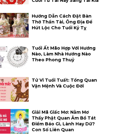
Cười Từ Tai Này Sang Tai Kia
Hướng Dẫn Cách Đặt Bàn
Thờ Thần Tài, Ông Địa Để
Hút Lộc Cho Tuổi Kỷ Tỵ
Tuổi Ất Mão Hợp Với Hướng
Nào, Làm Nhà Hướng Nào
Theo Phong Thuỷ
Tử Vi Tuổi Tuất: Tổng Quan
Vận Mệnh Và Cuộc Đời
Giải Mã Giấc Mơ: Nằm Mơ
Thấy Phật Quan Âm Bồ Tát
Điềm Báo Gì, Lành Hay Dữ?
Con Số Liên Quan