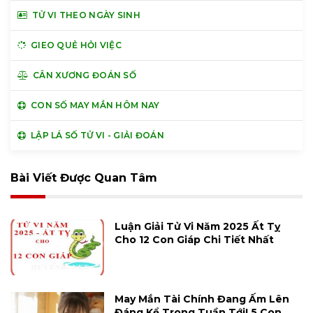
TỬ VI THEO NGÀY SINH
GIEO QUẺ HỎI VIỆC
CÂN XƯƠNG ĐOÁN SỐ
CON SỐ MAY MẮN HÔM NAY
LẬP LÁ SỐ TỬ VI - GIẢI ĐOÁN
Bài Viết Được Quan Tâm
Luận Giải Tử Vi Năm 2025 Ất Tỵ
Cho 12 Con Giáp Chi Tiết Nhất
May Mắn Tài Chính Đang Ấm Lên
Đáng Kể Trong Tuần Tới! 5 Con