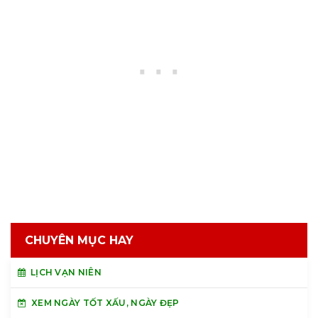
CHUYÊN MỤC HAY
LỊCH VẠN NIÊN
XEM NGÀY TỐT XẤU, NGÀY ĐẸP