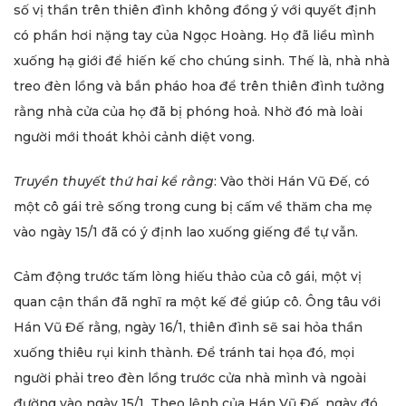
số vị thần trên thiên đình không đồng ý với quyết định
có phần hơi nặng tay của Ngọc Hoàng. Họ đã liều mình
xuống hạ giới để hiến kế cho chúng sinh. Thế là, nhà nhà
treo đèn lồng và bắn pháo hoa để trên thiên đình tưởng
rằng nhà cửa của họ đã bị phóng hoả. Nhờ đó mà loài
người mới thoát khỏi cảnh diệt vong.
Truyền thuyết thứ hai kể rằng
: Vào thời Hán Vũ Đế, có
một cô gái trẻ sống trong cung bị cấm về thăm cha mẹ
vào ngày 15/1 đã có ý định lao xuống giếng để tự vẫn.
Cảm động trước tấm lòng hiếu thảo của cô gái, một vị
quan cận thần đã nghĩ ra một kế để giúp cô. Ông tâu với
Hán Vũ Đế rằng, ngày 16/1, thiên đình sẽ sai hỏa thần
xuống thiêu rụi kinh thành. Để tránh tai họa đó, mọi
người phải treo đèn lồng trước cửa nhà mình và ngoài
đường vào ngày 15/1. Theo lệnh của Hán Vũ Đế, ngày đó