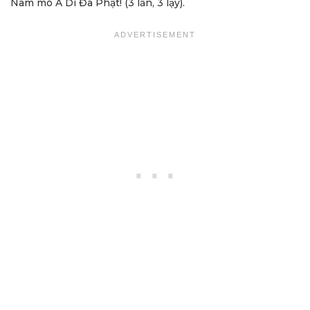
Nam mô A Di Đà Phật! (3 lần, 3 lạy).