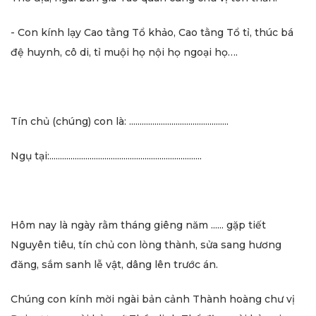
- Con kính lạy Cao tằng Tổ khảo, Cao tằng Tổ tỉ, thúc bá
đệ huynh, cô di, tỉ muội họ nội họ ngoại họ….
Tín chủ (chúng) con là: ...............................................
Ngụ tại:........................................................................
Hôm nay là ngày rằm tháng giêng năm ...... gặp tiết
Nguyên tiêu, tín chủ con lòng thành, sửa sang hương
đăng, sắm sanh lễ vật, dâng lên trước án.
Chúng con kính mời ngài bản cảnh Thành hoàng chư vị