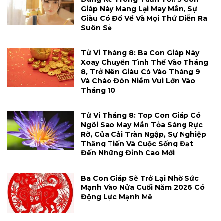
Giáp Này Mang Lại May Mắn, Sự
Giàu Có Đổ Về Và Mọi Thứ Diễn Ra
Suôn Sẻ
Tử Vi Tháng 8: Ba Con Giáp Này
Xoay Chuyển Tình Thế Vào Tháng
8, Trở Nên Giàu Có Vào Tháng 9
Và Chào Đón Niềm Vui Lớn Vào
Tháng 10
Tử Vi Tháng 8: Top Con Giáp Có
Ngôi Sao May Mắn Tỏa Sáng Rực
Rỡ, Của Cải Tràn Ngập, Sự Nghiệp
Thăng Tiến Và Cuộc Sống Đạt
Đến Những Đỉnh Cao Mới
Ba Con Giáp Sẽ Trở Lại Nhờ Sức
Mạnh Vào Nửa Cuối Năm 2026 Có
Động Lực Mạnh Mẽ