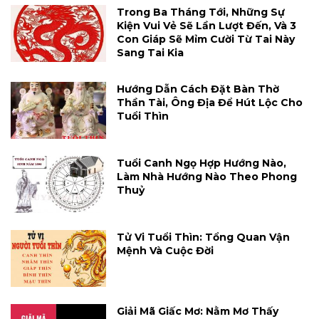
Trong Ba Tháng Tới, Những Sự
Kiện Vui Vẻ Sẽ Lần Lượt Đến, Và 3
Con Giáp Sẽ Mỉm Cười Từ Tai Này
Sang Tai Kia
Hướng Dẫn Cách Đặt Bàn Thờ
Thần Tài, Ông Địa Để Hút Lộc Cho
Tuổi Thìn
Tuổi Canh Ngọ Hợp Hướng Nào,
Làm Nhà Hướng Nào Theo Phong
Thuỷ
Tử Vi Tuổi Thìn: Tổng Quan Vận
Mệnh Và Cuộc Đời
Giải Mã Giấc Mơ: Nằm Mơ Thấy