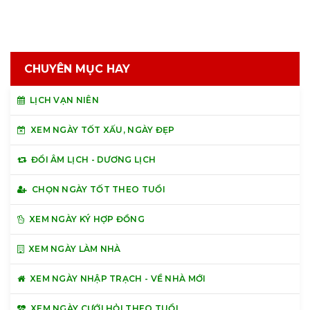
CHUYÊN MỤC HAY
LỊCH VẠN NIÊN
XEM NGÀY TỐT XẤU, NGÀY ĐẸP
ĐỔI ÂM LỊCH - DƯƠNG LỊCH
CHỌN NGÀY TỐT THEO TUỔI
XEM NGÀY KÝ HỢP ĐỒNG
XEM NGÀY LÀM NHÀ
XEM NGÀY NHẬP TRẠCH - VỀ NHÀ MỚI
XEM NGÀY CƯỚI HỎI THEO TUỔI