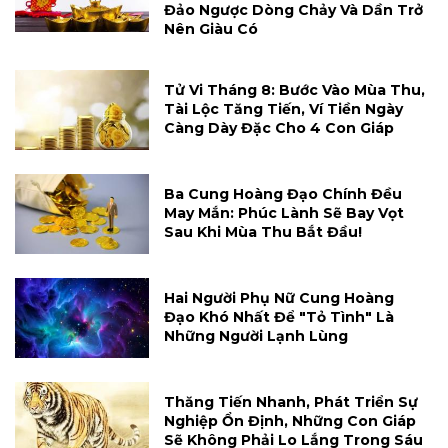
Đảo Ngược Dòng Chảy Và Dần Trở
Nên Giàu Có
Tử Vi Tháng 8: Bước Vào Mùa Thu,
Tài Lộc Tăng Tiến, Ví Tiền Ngày
Càng Dày Đặc Cho 4 Con Giáp
Ba Cung Hoàng Đạo Chính Đều
May Mắn: Phúc Lành Sẽ Bay Vọt
Sau Khi Mùa Thu Bắt Đầu!
Hai Người Phụ Nữ Cung Hoàng
Đạo Khó Nhất Để "tỏ Tình" Là
Những Người Lạnh Lùng
Thăng Tiến Nhanh, Phát Triển Sự
Nghiệp Ổn Định, Những Con Giáp
Sẽ Không Phải Lo Lắng Trong Sáu