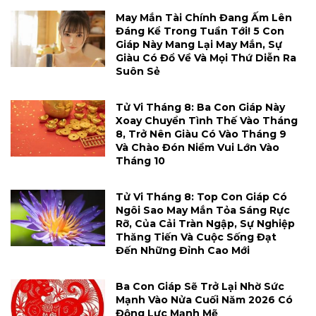
May Mắn Tài Chính Đang Ấm Lên
Đáng Kể Trong Tuần Tới! 5 Con
Giáp Này Mang Lại May Mắn, Sự
Giàu Có Đổ Về Và Mọi Thứ Diễn Ra
Suôn Sẻ
Tử Vi Tháng 8: Ba Con Giáp Này
Xoay Chuyển Tình Thế Vào Tháng
8, Trở Nên Giàu Có Vào Tháng 9
Và Chào Đón Niềm Vui Lớn Vào
Tháng 10
Tử Vi Tháng 8: Top Con Giáp Có
Ngôi Sao May Mắn Tỏa Sáng Rực
Rỡ, Của Cải Tràn Ngập, Sự Nghiệp
Thăng Tiến Và Cuộc Sống Đạt
Đến Những Đỉnh Cao Mới
Ba Con Giáp Sẽ Trở Lại Nhờ Sức
Mạnh Vào Nửa Cuối Năm 2026 Có
Động Lực Mạnh Mẽ