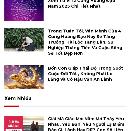
Xem Tử Vi 12 Cung Hoàng Đạo
Năm 2025 Chi Tiết Nhất
Trong Tuần Tới, Vận Mệnh Của 4
Cung Hoàng Đạo Này Sẽ Tăng
Trưởng, Tài Lộc Tăng Lên, Sự
Nghiệp Thăng Tiến Và Cuộc Sống
Sẽ Tốt Đẹp Hơn
Bốn Con Giáp Thái Độ Trong Suốt
Cuộc Đời Tốt , Không Phải Lo
Lắng Và Có Hậu Vận An Lành
Xem Nhiều
Giải Mã Giấc Mơ: Nằm Mơ Thấy Yêu
Nhau, Yêu Bạn, Yêu Người Lạ Điềm
Báo Gì, Lành Hay Dữ? Con Số Liên