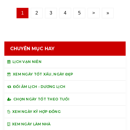
1
2
3
4
5
>
»
CHUYÊN MỤC HAY
LỊCH VẠN NIÊN
XEM NGÀY TỐT XẤU, NGÀY ĐẸP
ĐỔI ÂM LỊCH - DƯƠNG LỊCH
CHỌN NGÀY TỐT THEO TUỔI
XEM NGÀY KÝ HỢP ĐỒNG
XEM NGÀY LÀM NHÀ