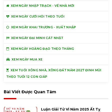
XEM NGÀY NHẬP TRẠCH - VỀ NHÀ MỚI
XEM NGÀY CƯỚI HỎI THEO TUỔI
XEM NGÀY KHAI TRƯƠNG - XUẤT NHẬP
XEM NGÀY ĐẠI MINH CÁT NHẬT
XEM NGÀY HOÀNG ĐẠO THEO THÁNG
XEM NGÀY MUA XE
XEM TUỔI XÔNG NHÀ, XÔNG ĐẤT NĂM 2027 ĐINH MÙI
THEO TUỔI 12 CON GIÁP
Bài Viết Được Quan Tâm
Luận Giải Tử Vi Năm 2025 Ất Tỵ