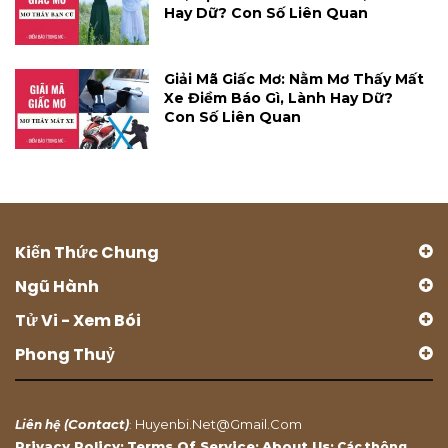
Hay Dữ? Con Số Liên Quan
Giải Mã Giấc Mơ: Nằm Mơ Thấy Mất
Xe Điềm Báo Gì, Lành Hay Dữ?
Con Số Liên Quan
Kiến Thức Chung
Ngũ Hành
Tử Vi - Xem Bói
Phong Thuỷ
Contact
Huyenbi.net@gmail.com
Liên hệ (
)
:
Privacy Policy
Terms Of Service
About Us
;
;
: Các thông