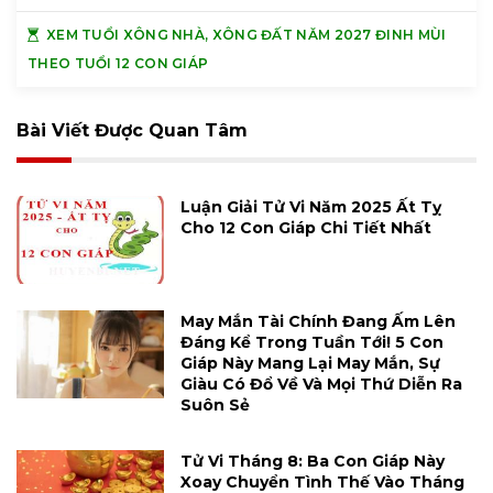
XEM TUỔI XÔNG NHÀ, XÔNG ĐẤT NĂM 2027 ĐINH MÙI
THEO TUỔI 12 CON GIÁP
Bài Viết Được Quan Tâm
Luận Giải Tử Vi Năm 2025 Ất Tỵ
Cho 12 Con Giáp Chi Tiết Nhất
May Mắn Tài Chính Đang Ấm Lên
Đáng Kể Trong Tuần Tới! 5 Con
Giáp Này Mang Lại May Mắn, Sự
Giàu Có Đổ Về Và Mọi Thứ Diễn Ra
Suôn Sẻ
Tử Vi Tháng 8: Ba Con Giáp Này
Xoay Chuyển Tình Thế Vào Tháng