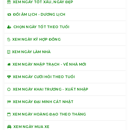
XEM NGÀY TỐT XẤU, NGÀY ĐẸP
ĐỔI ÂM LỊCH - DƯƠNG LỊCH
CHỌN NGÀY TỐT THEO TUỔI
XEM NGÀY KÝ HỢP ĐỒNG
XEM NGÀY LÀM NHÀ
XEM NGÀY NHẬP TRẠCH - VỀ NHÀ MỚI
XEM NGÀY CƯỚI HỎI THEO TUỔI
XEM NGÀY KHAI TRƯƠNG - XUẤT NHẬP
XEM NGÀY ĐẠI MINH CÁT NHẬT
XEM NGÀY HOÀNG ĐẠO THEO THÁNG
XEM NGÀY MUA XE