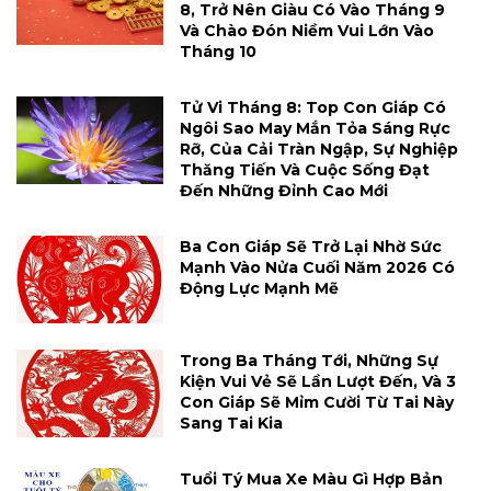
8, Trở Nên Giàu Có Vào Tháng 9
Và Chào Đón Niềm Vui Lớn Vào
Tháng 10
Tử Vi Tháng 8: Top Con Giáp Có
Ngôi Sao May Mắn Tỏa Sáng Rực
Rỡ, Của Cải Tràn Ngập, Sự Nghiệp
Thăng Tiến Và Cuộc Sống Đạt
Đến Những Đỉnh Cao Mới
Ba Con Giáp Sẽ Trở Lại Nhờ Sức
Mạnh Vào Nửa Cuối Năm 2026 Có
Động Lực Mạnh Mẽ
Trong Ba Tháng Tới, Những Sự
Kiện Vui Vẻ Sẽ Lần Lượt Đến, Và 3
Con Giáp Sẽ Mỉm Cười Từ Tai Này
Sang Tai Kia
Tuổi Tý Mua Xe Màu Gì Hợp Bản