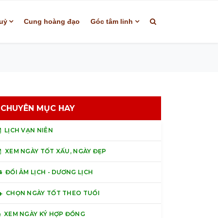
uỷ
Cung hoàng đạo
Góc tâm linh
CHUYÊN MỤC HAY
LỊCH VẠN NIÊN
XEM NGÀY TỐT XẤU, NGÀY ĐẸP
ĐỔI ÂM LỊCH - DƯƠNG LỊCH
CHỌN NGÀY TỐT THEO TUỔI
XEM NGÀY KÝ HỢP ĐỒNG