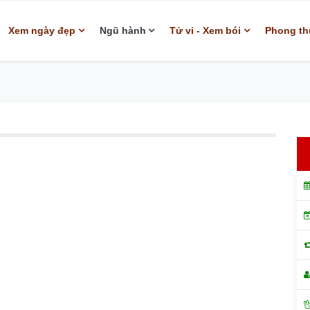
Xem ngày đẹp
Ngũ hành
Tử vi - Xem bói
Phong th