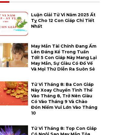
Luận Giải Tử Vi Năm 2025 Ất
Tỵ Cho 12 Con Giáp Chi Tiết
Nhất
May Mắn Tài Chính Đang Ấm
Lên Đáng Kể Trong Tuần
Tới! 5 Con Giáp Này Mang Lại
May Mắn, Sự Giàu Có Đổ Về
Và Mọi Thứ Diễn Ra Suôn Sẻ
Tử Vi Tháng 8: Ba Con Giáp
Này Xoay Chuyển Tình Thế
Vào Tháng 8, Trở Nên Giàu
Có Vào Tháng 9 Và Chào
Đón Niềm Vui Lớn Vào Tháng
10
Tử Vi Tháng 8: Top Con Giáp
Có Ngôi Sao May Mắn Tỏa