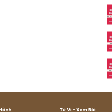
Hành
Tử Vi - Xem Bói