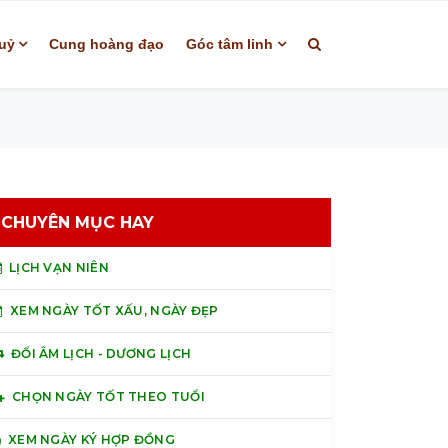
uỷ
Cung hoàng đạo
Góc tâm linh
CHUYÊN MỤC HAY
LỊCH VẠN NIÊN
XEM NGÀY TỐT XẤU, NGÀY ĐẸP
ĐỔI ÂM LỊCH - DƯƠNG LỊCH
CHỌN NGÀY TỐT THEO TUỔI
XEM NGÀY KÝ HỢP ĐỒNG