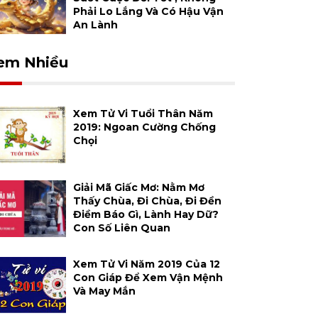
Phải Lo Lắng Và Có Hậu Vận
An Lành
em Nhiều
Xem Tử Vi Tuổi Thân Năm
2019: Ngoan Cường Chống
Chọi
Giải Mã Giấc Mơ: Nằm Mơ
Thấy Chùa, Đi Chùa, Đi Đền
Điềm Báo Gì, Lành Hay Dữ?
Con Số Liên Quan
Xem Tử Vi Năm 2019 Của 12
Con Giáp Để Xem Vận Mệnh
Và May Mắn