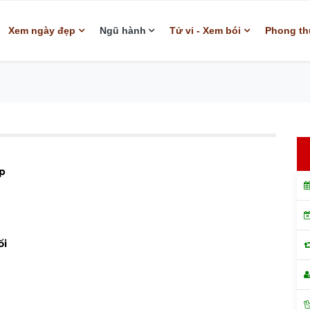
Xem ngày đẹp
Ngũ hành
Tử vi - Xem bói
Phong th
p
ổi