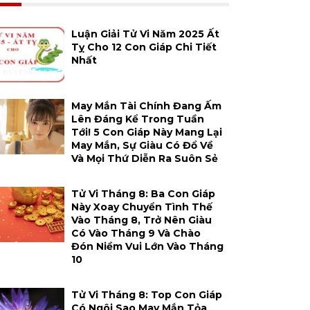
Luận Giải Tử Vi Năm 2025 Ất
Tỵ Cho 12 Con Giáp Chi Tiết
Nhất
May Mắn Tài Chính Đang Ấm
Lên Đáng Kể Trong Tuần
Tới! 5 Con Giáp Này Mang Lại
May Mắn, Sự Giàu Có Đổ Về
Và Mọi Thứ Diễn Ra Suôn Sẻ
Tử Vi Tháng 8: Ba Con Giáp
Này Xoay Chuyển Tình Thế
Vào Tháng 8, Trở Nên Giàu
Có Vào Tháng 9 Và Chào
Đón Niềm Vui Lớn Vào Tháng
10
Tử Vi Tháng 8: Top Con Giáp
Có Ngôi Sao May Mắn Tỏa