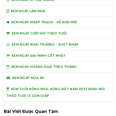
XEM NGÀY LÀM NHÀ
XEM NGÀY NHẬP TRẠCH - VỀ NHÀ MỚI
XEM NGÀY CƯỚI HỎI THEO TUỔI
XEM NGÀY KHAI TRƯƠNG - XUẤT NHẬP
XEM NGÀY ĐẠI MINH CÁT NHẬT
XEM NGÀY HOÀNG ĐẠO THEO THÁNG
XEM NGÀY MUA XE
XEM TUỔI XÔNG NHÀ, XÔNG ĐẤT NĂM 2027 ĐINH MÙI
THEO TUỔI 12 CON GIÁP
Bài Viết Được Quan Tâm