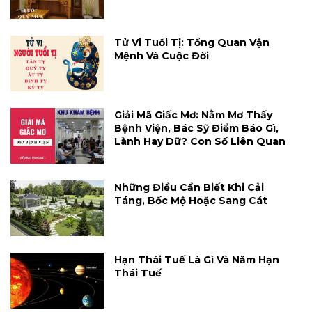
Tử Vi Tuổi Tị: Tổng Quan Vận
Mệnh Và Cuộc Đời
Giải Mã Giấc Mơ: Nằm Mơ Thấy
Bệnh Viện, Bác Sỹ Điềm Báo Gì,
Lành Hay Dữ? Con Số Liên Quan
Những Điều Cần Biết Khi Cải
Táng, Bốc Mộ Hoặc Sang Cát
Hạn Thái Tuế Là Gì Và Năm Hạn
Thái Tuế