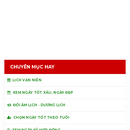
CHUYÊN MỤC HAY
LỊCH VẠN NIÊN
XEM NGÀY TỐT XẤU, NGÀY ĐẸP
ĐỔI ÂM LỊCH - DƯƠNG LỊCH
CHỌN NGÀY TỐT THEO TUỔI
XEM NGÀY KÝ HỢP ĐỒNG