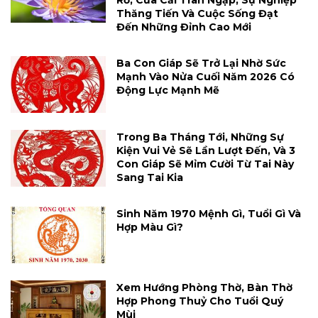
Rỡ, Của Cải Tràn Ngập, Sự Nghiệp
Thăng Tiến Và Cuộc Sống Đạt
Đến Những Đỉnh Cao Mới
Ba Con Giáp Sẽ Trở Lại Nhờ Sức
Mạnh Vào Nửa Cuối Năm 2026 Có
Động Lực Mạnh Mẽ
Trong Ba Tháng Tới, Những Sự
Kiện Vui Vẻ Sẽ Lần Lượt Đến, Và 3
Con Giáp Sẽ Mỉm Cười Từ Tai Này
Sang Tai Kia
Sinh Năm 1970 Mệnh Gì, Tuổi Gì Và
Hợp Màu Gì?
Xem Hướng Phòng Thờ, Bàn Thờ
Hợp Phong Thuỷ Cho Tuổi Quý
Mùi