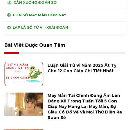
CÂN XƯƠNG ĐOÁN SỐ
CON SỐ MAY MẮN HÔM NAY
LẬP LÁ SỐ TỬ VI - GIẢI ĐOÁN
Bài Viết Được Quan Tâm
Luận Giải Tử Vi Năm 2025 Ất Tỵ
Cho 12 Con Giáp Chi Tiết Nhất
May Mắn Tài Chính Đang Ấm Lên
Đáng Kể Trong Tuần Tới! 5 Con
Giáp Này Mang Lại May Mắn, Sự
Giàu Có Đổ Về Và Mọi Thứ Diễn Ra
Suôn Sẻ