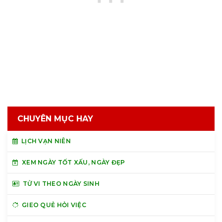
CHUYÊN MỤC HAY
LỊCH VẠN NIÊN
XEM NGÀY TỐT XẤU, NGÀY ĐẸP
TỬ VI THEO NGÀY SINH
GIEO QUẺ HỎI VIỆC