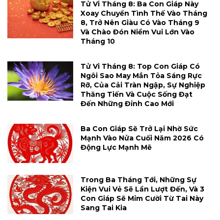
Tử Vi Tháng 8: Ba Con Giáp Này
Xoay Chuyển Tình Thế Vào Tháng
8, Trở Nên Giàu Có Vào Tháng 9
Và Chào Đón Niềm Vui Lớn Vào
Tháng 10
Tử Vi Tháng 8: Top Con Giáp Có
Ngôi Sao May Mắn Tỏa Sáng Rực
Rỡ, Của Cải Tràn Ngập, Sự Nghiệp
Thăng Tiến Và Cuộc Sống Đạt
Đến Những Đỉnh Cao Mới
Ba Con Giáp Sẽ Trở Lại Nhờ Sức
Mạnh Vào Nửa Cuối Năm 2026 Có
Động Lực Mạnh Mẽ
Trong Ba Tháng Tới, Những Sự
Kiện Vui Vẻ Sẽ Lần Lượt Đến, Và 3
Con Giáp Sẽ Mỉm Cười Từ Tai Này
Sang Tai Kia