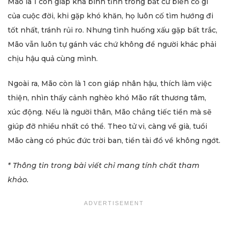
Mão là 1 con giáp khá bình tĩnh trong bất cứ biến cố gì
của cuộc đời, khi gặp khó khăn, họ luôn cố tìm hướng đi
tốt nhất, tránh rủi ro. Nhưng tình huống xấu gặp bất trắc,
Mão vẫn luôn tự gánh vác chứ không để người khác phải
chịu hậu quả cùng mình.
Ngoài ra, Mão còn là 1 con giáp nhân hậu, thích làm việc
thiện, nhìn thấy cảnh nghèo khó Mão rất thương tâm,
xúc động. Nếu là người thân, Mão chẳng tiếc tiền mà sẽ
giúp đỡ nhiều nhất có thể. Theo tử vi, càng về già, tuổi
Mão càng có phúc đức trời ban, tiền tài đổ về không ngớt.
* Thông tin trong bài viết chỉ mang tính chất tham
khảo.