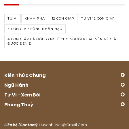
TỬ VI
KHÁM PHÁ
12 CON GIÁP
TỬ VI 12 CON GIÁP
4 CON GIÁP SỐNG NHÂN HẬU
4 CON GIÁP CẢ ĐỜI LO NGHĨ CHO NGƯỜI KHÁC NÊN VỀ GIÀ
ĐƯỢC ĐỀN Đ
Kiến Thức Chung
Ngũ Hành
Tử Vi - Xem Bói
Phong Thuỷ
Contact
Huyenbi.net@gmail.com
Liên hệ (
)
: