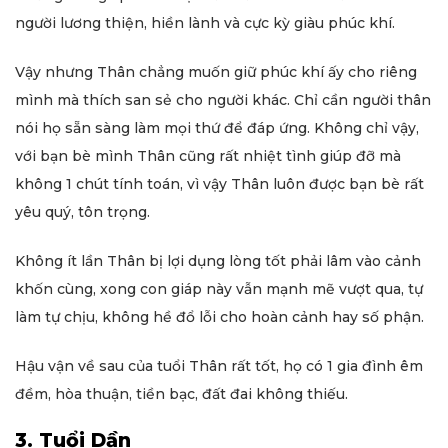
người lương thiện, hiền lành và cực kỳ giàu phúc khí.
Vậy nhưng Thân chẳng muốn giữ phúc khí ấy cho riêng
mình mà thích san sẻ cho người khác. Chỉ cần người thân
nói họ sẵn sàng làm mọi thứ để đáp ứng. Không chỉ vậy,
với bạn bè mình Thân cũng rất nhiệt tình giúp đỡ mà
không 1 chút tính toán, vì vậy Thân luôn được bạn bè rất
yêu quý, tôn trọng.
Không ít lần Thân bị lợi dụng lòng tốt phải lâm vào cảnh
khốn cùng, xong con giáp này vẫn mạnh mẽ vượt qua, tự
làm tự chịu, không hề đổ lỗi cho hoàn cảnh hay số phận.
Hậu vận về sau của tuổi Thân rất tốt, họ có 1 gia đình êm
đềm, hòa thuận, tiền bạc, đất đai không thiếu.
3. Tuổi Dần