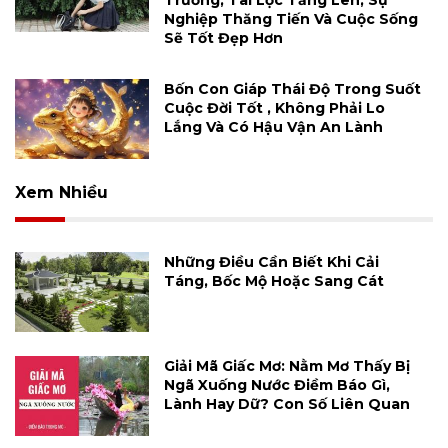
Nghiệp Thăng Tiến Và Cuộc Sống
Sẽ Tốt Đẹp Hơn
Bốn Con Giáp Thái Độ Trong Suốt
Cuộc Đời Tốt , Không Phải Lo
Lắng Và Có Hậu Vận An Lành
Xem Nhiều
Những Điều Cần Biết Khi Cải
Táng, Bốc Mộ Hoặc Sang Cát
Giải Mã Giấc Mơ: Nằm Mơ Thấy Bị
Ngã Xuống Nước Điềm Báo Gì,
Lành Hay Dữ? Con Số Liên Quan