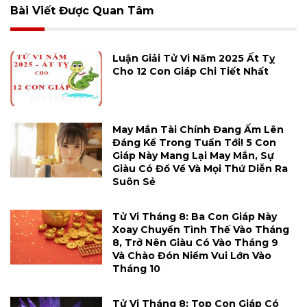
Bài Viết Được Quan Tâm
Luận Giải Tử Vi Năm 2025 Ất Tỵ
Cho 12 Con Giáp Chi Tiết Nhất
May Mắn Tài Chính Đang Ấm Lên
Đáng Kể Trong Tuần Tới! 5 Con
Giáp Này Mang Lại May Mắn, Sự
Giàu Có Đổ Về Và Mọi Thứ Diễn Ra
Suôn Sẻ
Tử Vi Tháng 8: Ba Con Giáp Này
Xoay Chuyển Tình Thế Vào Tháng
8, Trở Nên Giàu Có Vào Tháng 9
Và Chào Đón Niềm Vui Lớn Vào
Tháng 10
Tử Vi Tháng 8: Top Con Giáp Có