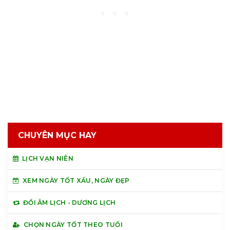
CHUYÊN MỤC HAY
LỊCH VẠN NIÊN
XEM NGÀY TỐT XẤU, NGÀY ĐẸP
ĐỔI ÂM LỊCH - DƯƠNG LỊCH
CHỌN NGÀY TỐT THEO TUỔI