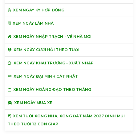
XEM NGÀY KÝ HỢP ĐỒNG
XEM NGÀY LÀM NHÀ
XEM NGÀY NHẬP TRẠCH - VỀ NHÀ MỚI
XEM NGÀY CƯỚI HỎI THEO TUỔI
XEM NGÀY KHAI TRƯƠNG - XUẤT NHẬP
XEM NGÀY ĐẠI MINH CÁT NHẬT
XEM NGÀY HOÀNG ĐẠO THEO THÁNG
XEM NGÀY MUA XE
XEM TUỔI XÔNG NHÀ, XÔNG ĐẤT NĂM 2027 ĐINH MÙI
THEO TUỔI 12 CON GIÁP