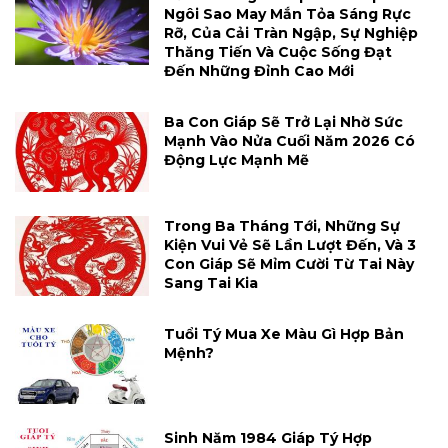
Ngôi Sao May Mắn Tỏa Sáng Rực
Rỡ, Của Cải Tràn Ngập, Sự Nghiệp
Thăng Tiến Và Cuộc Sống Đạt
Đến Những Đỉnh Cao Mới
Ba Con Giáp Sẽ Trở Lại Nhờ Sức
Mạnh Vào Nửa Cuối Năm 2026 Có
Động Lực Mạnh Mẽ
Trong Ba Tháng Tới, Những Sự
Kiện Vui Vẻ Sẽ Lần Lượt Đến, Và 3
Con Giáp Sẽ Mỉm Cười Từ Tai Này
Sang Tai Kia
Tuổi Tý Mua Xe Màu Gì Hợp Bản
Mệnh?
Sinh Năm 1984 Giáp Tý Hợp