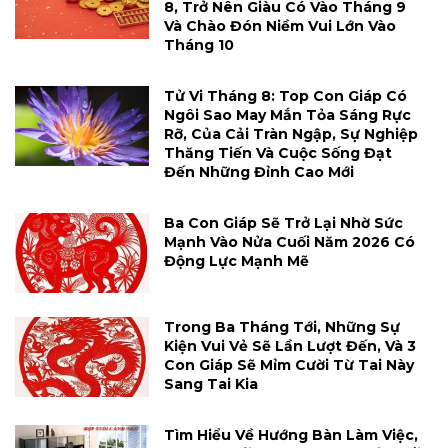
8, Trở Nên Giàu Có Vào Tháng 9
Và Chào Đón Niềm Vui Lớn Vào
Tháng 10
Tử Vi Tháng 8: Top Con Giáp Có
Ngôi Sao May Mắn Tỏa Sáng Rực
Rỡ, Của Cải Tràn Ngập, Sự Nghiệp
Thăng Tiến Và Cuộc Sống Đạt
Đến Những Đỉnh Cao Mới
Ba Con Giáp Sẽ Trở Lại Nhờ Sức
Mạnh Vào Nửa Cuối Năm 2026 Có
Động Lực Mạnh Mẽ
Trong Ba Tháng Tới, Những Sự
Kiện Vui Vẻ Sẽ Lần Lượt Đến, Và 3
Con Giáp Sẽ Mỉm Cười Từ Tai Này
Sang Tai Kia
Tìm Hiểu Về Hướng Bàn Làm Việc,