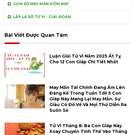
CON SỐ MAY MẮN HÔM NAY
LẬP LÁ SỐ TỬ VI - GIẢI ĐOÁN
Bài Viết Được Quan Tâm
Luận Giải Tử Vi Năm 2025 Ất Tỵ
Cho 12 Con Giáp Chi Tiết Nhất
May Mắn Tài Chính Đang Ấm Lên
Đáng Kể Trong Tuần Tới! 5 Con
Giáp Này Mang Lại May Mắn, Sự
Giàu Có Đổ Về Và Mọi Thứ Diễn Ra
Suôn Sẻ
Tử Vi Tháng 8: Ba Con Giáp Này
Xoay Chuyển Tình Thế Vào Tháng