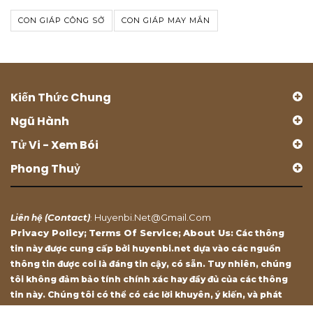
CON GIÁP CÔNG SỞ
CON GIÁP MAY MẮN
Kiến Thức Chung
Ngũ Hành
Tử Vi - Xem Bói
Phong Thuỷ
Contact
Huyenbi.net@gmail.com
Liên hệ (
)
:
Privacy Policy
Terms Of Service
About Us
;
;
: Các thông
tin này được cung cấp bởi huyenbi.net dựa vào các nguồn
thông tin được coi là đáng tin cậy, có sẵn. Tuy nhiên, chúng
tôi không đảm bảo tính chính xác hay đầy đủ của các thông
tin này. Chúng tôi có thể có các lời khuyên, ý kiến, và phát
biểu chỉ mang tính chất tham khảo.