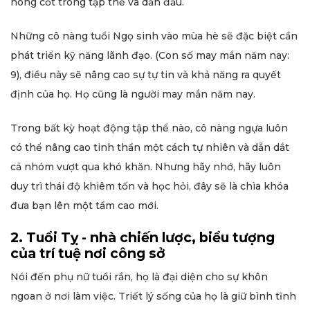
nòng cốt trong tập thể và dẫn đầu.
Những cô nàng tuổi Ngọ sinh vào mùa hè sẽ đặc biệt cần
phát triển kỹ năng lãnh đạo. (Con số may mắn năm nay:
9), điều này sẽ nâng cao sự tự tin và khả năng ra quyết
định của họ. Họ cũng là người may mắn năm nay.
Trong bất kỳ hoạt động tập thể nào, cô nàng ngựa luôn
có thể nâng cao tinh thần một cách tự nhiên và dẫn dắt
cả nhóm vượt qua khó khăn. Nhưng hãy nhớ, hãy luôn
duy trì thái độ khiêm tốn và học hỏi, đây sẽ là chìa khóa
đưa bạn lên một tầm cao mới.
2. Tuổi Tỵ - nhà chiến lược, biểu tượng
của trí tuệ nơi công sở
Nói đến phụ nữ tuổi rắn, họ là đại diện cho sự khôn
ngoan ở nơi làm việc. Triết lý sống của họ là giữ bình tĩnh