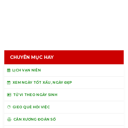
CHUYÊN MỤC HAY
LỊCH VẠN NIÊN
XEM NGÀY TỐT XẤU, NGÀY ĐẸP
TỬ VI THEO NGÀY SINH
GIEO QUẺ HỎI VIỆC
CÂN XƯƠNG ĐOÁN SỐ