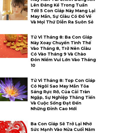
Lên Đáng Kể Trong Tuần
Tới! 5 Con Giáp Này Mang Lại
May Mắn, Sự Giàu Có Đổ Về
Và Mọi Thứ Diễn Ra Suôn Sẻ
Tử Vi Tháng 8: Ba Con Giáp
Này Xoay Chuyển Tình Thế
Vào Tháng 8, Trở Nên Giàu
Có Vào Tháng 9 Và Chào
Đón Niềm Vui Lớn Vào Tháng
10
Tử Vi Tháng 8: Top Con Giáp
Có Ngôi Sao May Mắn Tỏa
Sáng Rực Rỡ, Của Cải Tràn
Ngập, Sự Nghiệp Thăng Tiến
Và Cuộc Sống Đạt Đến
Những Đỉnh Cao Mới
Ba Con Giáp Sẽ Trở Lại Nhờ
Sức Mạnh Vào Nửa Cuối Năm