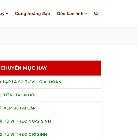
uỷ
Cung hoàng đạo
Góc tâm linh
CHUYÊN MỤC HAY
LẬP LÁ SỐ TỬ VI - GIẢI ĐOÁN
TỬ VI TRỌN ĐỜI
XEM BÓI AI CẬP
TỬ VI THEO NGÀY SINH
TỬ VI THEO GIỜ SINH