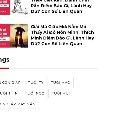
Thấy Giết Rắn, Đánh Chết
Rắn Điềm Báo Gì, Lành Hay
Dữ? Con Số Liên Quan
Giải Mã Giấc Mơ: Nằm Mơ
Thấy Ai Đó Hôn Mình, Thích
Mình Điềm Báo Gì, Lành Hay
Dữ? Con Số Liên Quan
ags
2 CON GIÁP
TUỔI TÝ
TUỔI MÃO
UỔI THÌN
TUỔI NGỌ
TUỔI MÙI
ON GIÁP MAY MẮN