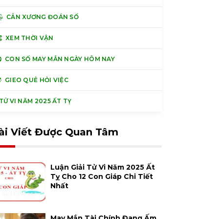
CÂN XƯƠNG ĐOÁN SỐ
XEM THỜI VẬN
CON SỐ MAY MẮN NGÀY HÔM NAY
GIEO QUẺ HỎI VIỆC
Ử VI NĂM 2025 ẤT TỴ
ài Viết Được Quan Tâm
Luận Giải Tử Vi Năm 2025 Ất
Tỵ Cho 12 Con Giáp Chi Tiết
Nhất
May Mắn Tài Chính Đang Ấm