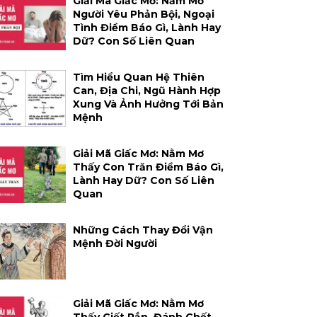
Giải Mã Giấc Mơ: Nằm Mơ
Người Yêu Phản Bội, Ngoại
Tình Điềm Báo Gì, Lành Hay
Dữ? Con Số Liên Quan
Tìm Hiểu Quan Hệ Thiên
Can, Địa Chi, Ngũ Hành Hợp
Xung Và Ảnh Hưởng Tới Bản
Mệnh
Giải Mã Giấc Mơ: Nằm Mơ
Thấy Con Trăn Điềm Báo Gì,
Lành Hay Dữ? Con Số Liên
Quan
Những Cách Thay Đổi Vận
Mệnh Đời Người
Giải Mã Giấc Mơ: Nằm Mơ