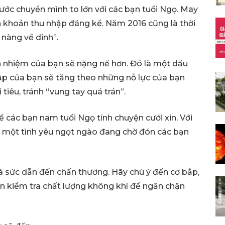
ớc chuyển mình to lớn với các bạn tuổi Ngọ. May
 khoản thu nhập đáng kể. Năm 2016 cũng là thời
nàng về dinh”.
h nhiệm của bạn sẽ nặng nề hơn. Đó là một dấu
hập của bạn sẽ tăng theo những nỗ lực của bạn
 tiêu, tránh “vung tay quá trán”.
ể các bạn nam tuổi Ngọ tính chuyện cưới xin. Với
ì một tình yêu ngọt ngào đang chờ đón các bạn
á sức dẫn đến chấn thương. Hãy chú ý đến cơ bắp,
ên kiểm tra chất lượng không khí để ngăn chặn