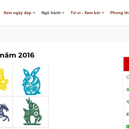
Xem ngày đẹp
Ngũ hành
Tử vi - Xem bói
Phong th
 năm 2016