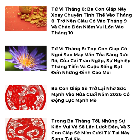
Tử Vi Tháng 8: Ba Con Giáp Này
Xoay Chuyển Tình Thế Vào Tháng
8, Trở Nên Giàu Có Vào Tháng 9
Và Chào Đón Niềm Vui Lớn Vào
Tháng 10
Tử Vi Tháng 8: Top Con Giáp Có
Ngôi Sao May Mắn Tỏa Sáng Rực
Rỡ, Của Cải Tràn Ngập, Sự Nghiệp
Thăng Tiến Và Cuộc Sống Đạt
Đến Những Đỉnh Cao Mới
Ba Con Giáp Sẽ Trở Lại Nhờ Sức
Mạnh Vào Nửa Cuối Năm 2026 Có
Động Lực Mạnh Mẽ
Trong Ba Tháng Tới, Những Sự
Kiện Vui Vẻ Sẽ Lần Lượt Đến, Và 3
Con Giáp Sẽ Mỉm Cười Từ Tai Này
Sang Tai Kia