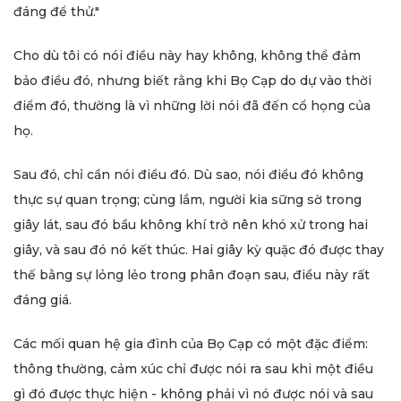
đáng để thử."
Cho dù tôi có nói điều này hay không, không thể đảm
bảo điều đó, nhưng biết rằng khi Bọ Cạp do dự vào thời
điểm đó, thường là vì những lời nói đã đến cổ họng của
họ.
Sau đó, chỉ cần nói điều đó. Dù sao, nói điều đó không
thực sự quan trọng; cùng lắm, người kia sững sờ trong
giây lát, sau đó bầu không khí trở nên khó xử trong hai
giây, và sau đó nó kết thúc. Hai giây kỳ quặc đó được thay
thế bằng sự lỏng lẻo trong phân đoạn sau, điều này rất
đáng giá.
Các mối quan hệ gia đình của Bọ Cạp có một đặc điểm:
thông thường, cảm xúc chỉ được nói ra sau khi một điều
gì đó được thực hiện - không phải vì nó được nói và sau