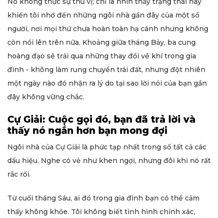
Nó không thực sự thú vị; chỉ là nhìn thấy trạng thái này
khiến tôi nhớ đến những ngôi nhà gần đây của một số
người, nơi mọi thứ chưa hoàn toàn hạ cánh nhưng không
còn nổi lên trên nữa. Khoảng giữa tháng Bảy, ba cung
hoàng đạo sẽ trải qua những thay đổi về khí trong gia
đình - không làm rung chuyển trái đất, nhưng đột nhiên
một ngày nào đó nhận ra lý do tại sao lời nói của bạn gần
đây không vững chắc.
Cự Giải: Cuộc gọi đó, bạn đã trả lời và
thấy nó ngắn hơn bạn mong đợi
Ngôi nhà của Cự Giải là phức tạp nhất trong số tất cả các
dấu hiệu. Nghe có vẻ như khen ngợi, nhưng đôi khi nó rất
rắc rối.
Từ cuối tháng Sáu, ai đó trong gia đình bạn có thể cảm
thấy không khỏe. Tôi không biết tình hình chính xác,