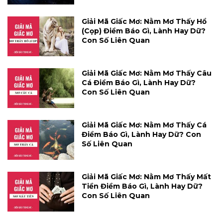
Giải Mã Giấc Mơ: Nằm Mơ Thấy Hổ
(cọp) Điềm Báo Gì, Lành Hay Dữ?
Con Số Liên Quan
Giải Mã Giấc Mơ: Nằm Mơ Thấy Câu
Cá Điềm Báo Gì, Lành Hay Dữ?
Con Số Liên Quan
Giải Mã Giấc Mơ: Nằm Mơ Thấy Cá
Điềm Báo Gì, Lành Hay Dữ? Con
Số Liên Quan
Giải Mã Giấc Mơ: Nằm Mơ Thấy Mất
Tiền Điềm Báo Gì, Lành Hay Dữ?
Con Số Liên Quan