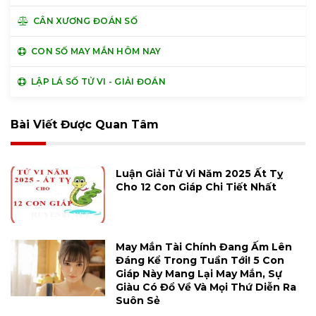
CÂN XƯƠNG ĐOÁN SỐ
CON SỐ MAY MẮN HÔM NAY
LẬP LÁ SỐ TỬ VI - GIẢI ĐOÁN
Bài Viết Được Quan Tâm
Luận Giải Tử Vi Năm 2025 Ất Tỵ
Cho 12 Con Giáp Chi Tiết Nhất
May Mắn Tài Chính Đang Ấm Lên
Đáng Kể Trong Tuần Tới! 5 Con
Giáp Này Mang Lại May Mắn, Sự
Giàu Có Đổ Về Và Mọi Thứ Diễn Ra
Suôn Sẻ