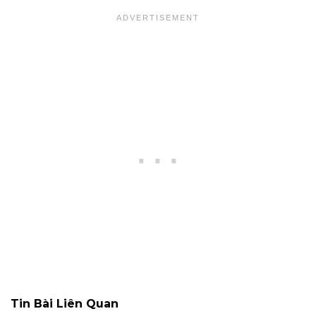
Tin Bài Liên Quan