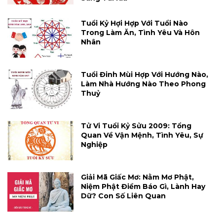
Tuổi Kỷ Hợi Hợp Với Tuổi Nào
Trong Làm Ăn, Tình Yêu Và Hôn
Nhân
Tuổi Đinh Mùi Hợp Với Hướng Nào,
Làm Nhà Hướng Nào Theo Phong
Thuỷ
Tử Vi Tuổi Kỷ Sửu 2009: Tổng
Quan Về Vận Mệnh, Tình Yêu, Sự
Nghiệp
Giải Mã Giấc Mơ: Nằm Mơ Phật,
Niệm Phật Điềm Báo Gì, Lành Hay
Dữ? Con Số Liên Quan