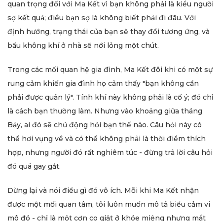
quan trọng đối với Ma Kết vì bạn không phải là kiểu người
sợ kết quả; điều bạn sợ là không biết phải đi đâu. Với
định hướng, trạng thái của bạn sẽ thay đổi tương ứng, và
bầu không khí ở nhà sẽ nới lỏng một chút.
Trong các mối quan hệ gia đình, Ma Kết đôi khi có một sự
rung cảm khiến gia đình họ cảm thấy "bạn không cần
phải được quản lý". Tính khí này không phải là cố ý; đó chỉ
là cách bạn thường làm. Nhưng vào khoảng giữa tháng
Bảy, ai đó sẽ chủ động hỏi bạn thế nào. Câu hỏi này có
thể hơi vụng về và có thể không phải là thời điểm thích
hợp, nhưng người đó rất nghiêm túc - đừng trả lời câu hỏi
đó quá gay gắt.
Dừng lại và nói điều gì đó vô ích. Mỗi khi Ma Kết nhận
được một mối quan tâm, tôi luôn muốn mô tả biểu cảm vi
mô đó - chỉ là một cơn co giật ở khóe miệng nhưng mắt