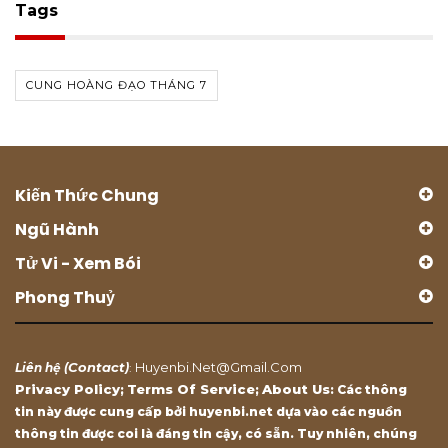
Tags
CUNG HOÀNG ĐẠO THÁNG 7
Kiến Thức Chung
Ngũ Hành
Tử Vi - Xem Bói
Phong Thuỷ
Contact
Huyenbi.net@gmail.com
Liên hệ (
)
:
Privacy Policy
Terms Of Service
About Us
;
;
: Các thông
tin này được cung cấp bởi huyenbi.net dựa vào các nguồn
thông tin được coi là đáng tin cậy, có sẵn. Tuy nhiên, chúng