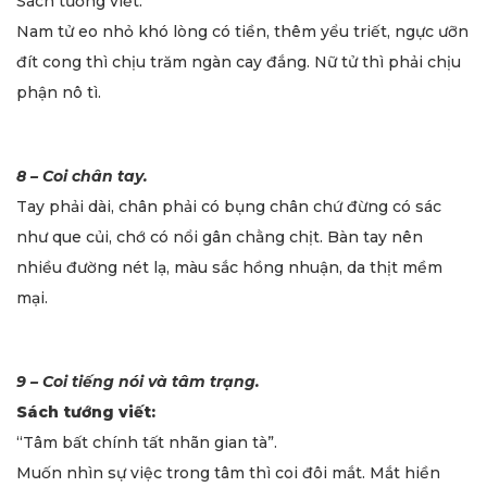
Sách tướng viết:
Nam tử eo nhỏ khó lòng có tiền, thêm yểu triết, ngực ưỡn
đít cong thì chịu trăm ngàn cay đắng. Nữ tử thì phải chịu
phận nô tì.
8 – Coi chân tay.
Tay phải dài, chân phải có bụng chân chứ đừng có sác
như que củi, chớ có nổi gân chằng chịt. Bàn tay nên
nhiều đường nét lạ, màu sắc hồng nhuận, da thịt mềm
mại.
9 – Coi tiếng nói và tâm trạng.
Sách tướng viết:
“Tâm bất chính tất nhãn gian tà”.
Muốn nhìn sự việc trong tâm thì coi đôi mắt. Mắt hiền