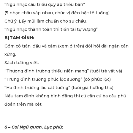
“Ngũ nhạc câu triều quý áp triều ban”
(5 nhạc chầu vàp nhau, chức vị đến bậc tể tướng)
Chú ý: Lấy mũi làm chuẩn cho sự chầu.
“Ngũ nhạc thành toàn thì tiền tài tự vượng”
B)TAM ĐÌNH:
Gồm có trán, đầu và cằm (xem ở trên) đòi hỏi dài ngắn cân
xứng.
Sách tướng viết:
“Thượng đình trường thiếu niên mang” (tuổi trẻ vất vả)
“Trung đình trường phúc lộc sương” (có phúc lộc)
“Hạ đình trường lão cát tướng” (tuổi già hưởng thụ)
Nếu tam đình không bình đẳng thì cứ căn cứ ba câu phú
đoán trên mà xét.
6 – Coi Ngũ quan, Lục phủ: