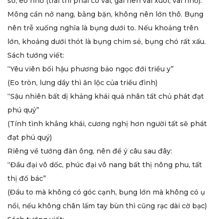
so, eo nhỏ (trai thì phải có vai, gái nên vai xuôi, vai nhỏ).
Mông cần nở nang, bằng bặn, không nên lớn thô. Bụng
nên trễ xuống nghĩa là bụng dưới to. Nếu khoảng trên
lớn, khoảng dưới thót là bụng chim sẻ, bụng chó rất xấu.
Sách tướng viết:
“Yêu viên bối hậu phương bảo ngọc đới triều y”
(Eo tròn, lưng dầy thì ăn lộc của triều đình)
“Sậu nhiên bất dị khảng khái quá nhân tất chủ phát đạt
phú quý”
(Tính tình khẳng khái, cương nghị hơn người tất sẽ phát
đạt phú quý)
Riêng về tướng đàn ông, nên để ý câu sau đây:
“Đầu đại vô dốc, phúc đại vô nang bất thị nông phu, tất
thị đổ bác”
(Đầu to mà không có góc cạnh, bụng lớn mà không có ụ
nổi, nếu không chân lấm tay bùn thì cũng rạc dài cờ bạc)