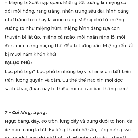
+ Miệng là Xuất nạp quan. Miệng tốt tướng là miệng có
đôi môi hồng, răng trắng, nhân trung sâu dài, hình dáng
như trăng treo hay là vòng cung. Miệng chữ tứ, miệng
vuông to như miệng hùm, miệng hình dáng tựa con
thuyền bị lật úp, miệng cá ngão, môi ngắn răng lộ, môi
đen, môi mỏng miệng thô đều là tướng xấu. Miệng xấu tất
bị mười năm khốn khổ!
B)LỤC PHỦ:
Lục phủ là gì? Lục phủ là những bộ vị chia ra chi tiết trên
trán, lưỡng quyền và cằm. Cụ thể thế nào xin mời đọc
sách khác, đoạn này bị thiếu, mong các bác thông cảm!
7 – Coi lưng, bụng.
Ngực bằng, đầy, eo tròn, lưng đầy và bụng dưới to hơn, da
dẻ mịn màng là tốt. Kỵ lưng thành hố sâu, lưng mỏng, vai