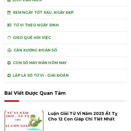
XEM NGÀY TỐT XẤU, NGÀY ĐẸP
TỬ VI THEO NGÀY SINH
GIEO QUẺ HỎI VIỆC
CÂN XƯƠNG ĐOÁN SỐ
CON SỐ MAY MẮN HÔM NAY
LẬP LÁ SỐ TỬ VI - GIẢI ĐOÁN
Bài Viết Được Quan Tâm
Luận Giải Tử Vi Năm 2025 Ất Tỵ
Cho 12 Con Giáp Chi Tiết Nhất