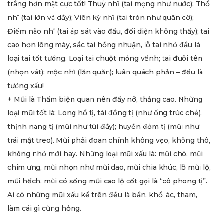
trắng hơn mặt cực tốt! Thuỷ nhĩ (tai mọng như nước); Thổ
nhĩ (tai lớn và dầy); Viên kỳ nhĩ (tai tròn như quân cờ);
Điếm não nhĩ (tai áp sát vào đầu, đối diện không thấy); tai
cao hơn lông mày, sắc tai hồng nhuận, lỗ tai nhỏ đầu là
loại tai tốt tướng. Loại tai chuột mỏng vểnh; tai đuôi tên
(nhọn vát); mộc nhĩ (lăn quăn); luân quách phản – đều là
tướng xấu!
+ Mũi là Thẩm biện quan nên đầy nở, thẳng cao. Những
loại mũi tốt là: Long hổ tị, tài đồng tị (như ống trúc chẻ),
thịnh nang tị (mũi như túi đầy); huyền đởm tị (mũi như
trái mật treo). Mũi phải đoan chính không vẹo, không thô,
không nhỏ mới hay. Những loại mũi xấu là: mũi chó, mũi
chim ưng, mũi nhọn như mũi dao, mũi chia khúc, lỗ mũi lộ,
mũi hếch, mũi có sống mũi cao lộ cốt gọi là “cô phong tị”.
Ai có những mũi xấu kể trên đều là bần, khổ, ác, tham,
làm cái gì cũng hỏng.