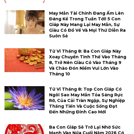
May Mắn Tài Chính Đang Ấm Lên
Đáng Kể Trong Tuần Tới! 5 Con
Giáp Này Mang Lại May Mắn, Sự
Giàu Có Đổ Về Và Mọi Thứ Diễn Ra
Suôn Sẻ
Tử Vi Tháng 8: Ba Con Giáp Này
Xoay Chuyển Tình Thế Vào Tháng
8, Trở Nên Giàu Có Vào Tháng 9
Và Chào Đón Niềm Vui Lớn Vào
Tháng 10
Tử Vi Tháng 8: Top Con Giáp Có
Ngôi Sao May Mắn Tỏa Sáng Rực
Rỡ, Của Cải Tràn Ngập, Sự Nghiệp
Thăng Tiến Và Cuộc Sống Đạt
Đến Những Đỉnh Cao Mới
Ba Con Giáp Sẽ Trở Lại Nhờ Sức
Mạnh Vào Nửa Cuối Năm 2026 Có