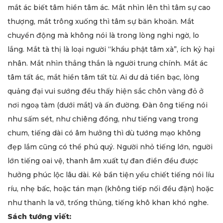
mắt ác biết tâm hiền tâm ác. Mắt nhìn lên thì tâm sự cao
thượng, mắt trông xuống thì tâm sự băn khoăn. Mắt
chuyển động mà không nói là trong lòng nghi ngờ, lo
lắng. Mắt tà thị là loại người “khẩu phật tâm xà”, ích kỷ hại
nhân. Mắt nhìn thẳng thắn là người trung chính. Mắt ác
tâm tất ác, mắt hiền tâm tất từ. Ai dư dả tiền bạc, lòng
quảng đại vui sướng đều thấy hiện sắc chôn vàng đỏ ở
nơi ngoạ tàm (dưới mắt) và ấn đường. Đàn ông tiếng nói
như sấm sét, như chiêng đồng, như tiếng vang trong
chum, tiếng dài có âm hưởng thì dù tướng mạo không
đẹp lắm cũng có thể phú quý. Người nhỏ tiếng lớn, người
lớn tiếng oai vệ, thanh âm xuất tự đan điền đều được
hưởng phúc lộc lâu dài. Kẻ bần tiện yểu chiết tiếng nói líu
ríu, nhẹ bấc, hoặc tán mạn (không tiếp nối đều đặn) hoặc
như thanh la vỡ, trống thủng, tiếng khô khan khó nghe.
Sách tướng viết: