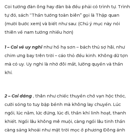
Coi tướng đàn ông hay đàn bà đều phải có trình tự. Trình
tự đó, sách “Thần tướng toàn biên” gọi là Thập quan
(mười bước xem) và biết như sau: (Chú ý mục này nói
thiên về nam tướng nhiều hơn)
1 – Coi vẻ uy nghi
như hổ hạ sơn – bách thú sợ hãi, như
chim ưng bay trên trời – cáo thỏ đều kinh. Không dữ tợn
mà có uy. Uy nghi là nhờ đôi mắt, lưỡng quyền và thần
khí.
2 – Coi dáng
, thân như chiếc thuyền chở vạn hộc thóc,
cưỡi sóng to tuy bập bềnh mà không lay chuyển. Lúc
ngồi, lúc nằm, lức đứng, lúc đi, thần khí linh hoạt, thanh
khiết. Ngồi lâu không mê muội, càng ngồi lâu tinh thần
càng sảng khoái như mặt trời mọc ở phương Đông ánh