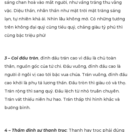
sáng chan hoà vào mắt người, như vầng trăng thu vằng
vặc. Diệu thần, nhãn thần như mặt trời mặt trăng sáng
lạn, tự nhiên khả ái. Nhìn lâu không mờ. Có những tướng
trên không đại quý cũng tiểu quý, chẳng giàu tỷ phú thì
cũng bậc triệu phú!
3 – Coi đầu tròn
, đỉnh dầu trán cao vì đầu là chủ toàn
thân, nguồn gốc của tứ chi. Đầu vuông, đỉnh đầu cao là
người ở ngôi vị cao tới bậc vua chúa. Trán vuông, đỉnh đầu
cao khởi là phụ tá lương thần. Đầu tròn thì giàu có và thọ.
Trán rộng thì sang quý. Đầu lệch từ nhỏ truân chuyên.
Trán vát thiếu niên hư hao. Trán thấp thì hình khắc và
bướng bỉnh.
4 – Thẩm định sự thanh trọc
: Thanh hay trọc phải đúng