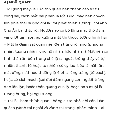
A) NGŨ QUAN:
+ Mi (lông mày) là Bảo thọ quan nên thanh cao sơ tú,
cong dài, cách mắt hai phân là tốt. Đuôi mày nên chếch
lên phía thái dương gọi là “mi phất thiên sương” (coi ảnh
Chu Ân Lai thấy rõ). Người nào có bộ lông mày thô đậm,
vàng lợt tán laọn, áp xuống mắt thì thuộc tướng hình hại.
+ Mắt là Giám sát quan nên đen trắng rõ ràng (phượng
nhãn, tương nhãn, long hổ nhãn, hầu nhãn…). Mắt nên có
tinh thần ẩn bên trong chớ lộ ra ngoài, trông thấy vẻ tự
nhiên thanh tú hoặc tự nhiên có uy lực. Nếu là mắt rắn,
mắt o*ng, mắt heo thường lộ 4 phía lòng trắng (tứ bạch),
hoặc có xích mạch (sợi đỏ) đâm ngang con ngươi, trắng
đen lẫn lộn, hoặc thần quang quá lộ, hoặc hôn muội là
tướng hung, bại ngu tướng.
+ Tai là Thám thính quan không cứ to nhỏ, chỉ cần luân
quách (vành tai ngoài và vành tai trong) phân minh. Tai