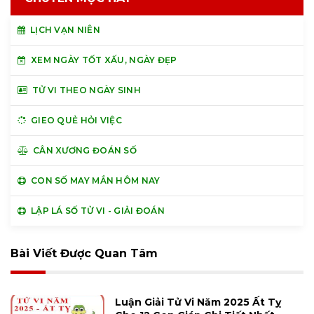
LỊCH VẠN NIÊN
XEM NGÀY TỐT XẤU, NGÀY ĐẸP
TỬ VI THEO NGÀY SINH
GIEO QUẺ HỎI VIỆC
CÂN XƯƠNG ĐOÁN SỐ
CON SỐ MAY MẮN HÔM NAY
LẬP LÁ SỐ TỬ VI - GIẢI ĐOÁN
Bài Viết Được Quan Tâm
Luận Giải Tử Vi Năm 2025 Ất Tỵ