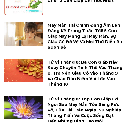
Cho 12 Con Giáp Chi Tiết Nhất
May Mắn Tài Chính Đang Ấm Lên
Đáng Kể Trong Tuần Tới! 5 Con
Giáp Này Mang Lại May Mắn, Sự
Giàu Có Đổ Về Và Mọi Thứ Diễn Ra
Suôn Sẻ
Tử Vi Tháng 8: Ba Con Giáp Này
Xoay Chuyển Tình Thế Vào Tháng
8, Trở Nên Giàu Có Vào Tháng 9
Và Chào Đón Niềm Vui Lớn Vào
Tháng 10
Tử Vi Tháng 8: Top Con Giáp Có
Ngôi Sao May Mắn Tỏa Sáng Rực
Rỡ, Của Cải Tràn Ngập, Sự Nghiệp
Thăng Tiến Và Cuộc Sống Đạt
Đến Những Đỉnh Cao Mới