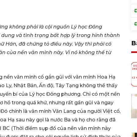
ng không phải là cội nguồn Lý học Đông
dung và tình trạng bất hợp lý trong hình thành
B
ữ Hán, đã chứng tỏ điều này. Vậy thì phải có
ân của nền văn minh này. Vì nó không thể từ
g nền văn minh cổ gần gũi với văn minh Hoa Hạ
ao Ly, Nhật Bản, Ấn độ, Tây Tạng không thể thấy
uyền bí của Lý học Đông phương. Chỉ có một nền
 hồ trong quá khứ, nhưng rất gần gũi và ngay
 Đó chính là văn minh Văn Lang của người Việt cổ,
a Hạ sau này gọi là nước Ba và họ cho rằng đã
II BC (Thời điểm sụp đổ của nền văn minh này
ầu được đặt ra cho cội nguồn lịch sử đích thức của