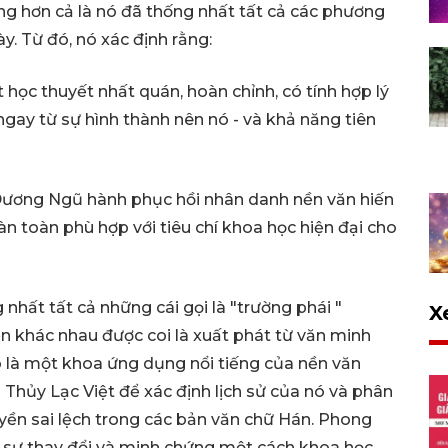
g hơn cả là nó đã thống nhất tất cả các phương
. Từ đó, nó xác định rằng:
ọc thuyết nhất quán, hoàn chỉnh, có tính hợp lý
- ngay từ sự hình thành nên nó - và khả năng tiên
Dương Ngũ hành phục hồi nhân danh nền văn hiến
oàn toàn phù hợp với tiêu chí khoa học hiện đại cho
 nhất tất cả những cái gọi là "trường phái "
X
n khác nhau được coi là xuất phát từ văn minh
nó là một khoa ứng dụng nổi tiếng của nền văn
Thủy Lạc Việt để xác định lịch sử của nó và phân
uyền sai lệch trong các bản văn chữ Hán. Phong
ho sự thay đổi và minh chứng một cách khoa học