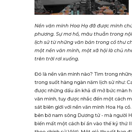
N
ền văn minh Hoa Hạ đã được minh chứ
phương. Sự mơ hồ, mâu thuẫn trong nội 
lịch sử từ những văn bản trong cổ thư ch
một nền văn minh, một xã hội là chủ nh
trên trời rơi xuống.
Đó là nền văn minh nào? Tìm trong nhữn
trong suốt hàng ngàn năm lịch sử như: C
được những dấu ấn khả dĩ mở bức màn h
văn minh, tuy được nhắc đến một cách mơ
sát biên giới với nền văn minh Hoa Hạ cổ.
bên bờ nam sông Dương tử - mà người Ho
biến mất một cách bí ẩn vào thế kỷ thứ I
theo chính sử Việt). Một giả thuyết ban đ