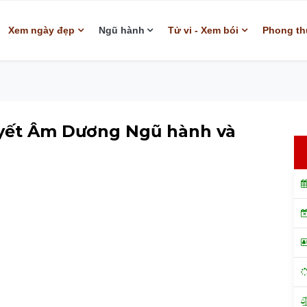
Xem ngày đẹp
Ngũ hành
Tử vi - Xem bói
Phong th
uyết Âm Dương Ngũ hành và