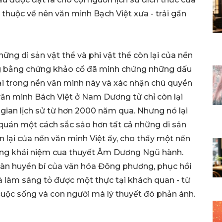
huộc về nên văn minh Bạch Việt xưa - trải gần
ững di sản vật thể và phi vật thể còn lại của nền
ững bằng chứng khảo cổ đã minh chứng những dấu
i trong nền văn minh này và xác nhận chú quyền
văn minh Bách Việt ở Nam Dương tử chỉ còn lại
gian lịch sử từ hơn 2000 năm qua. Nhưng nó lại
 quán một cách sắc sảo hơn tất cả những di sản
n lại của nền văn minh Việt ấy, cho thấy một nền
những khái niệm cua thuyết Âm Dương Ngũ hành.
n huyền bí của văn hóa Đông phương, phục hồi
à làm sáng tỏ được một thực tại khách quan - từ
, cuộc sống và con người mà lý thuyết đó phản ánh.