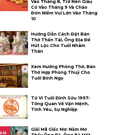
Vào Tháng 8, Trở Nên Giàu
Có Vào Tháng 9 Và Chào
Đón Niềm Vui Lớn Vào Tháng
10
Hướng Dẫn Cách Đặt Bàn
Thờ Thần Tài, Ông Địa Để
Hút Lộc Cho Tuổi Nhâm
Thân
Xem Hướng Phòng Thờ, Bàn
Thờ Hợp Phong Thuỷ Cho
Tuổi Bính Ngọ
Tử Vi Tuổi Đinh Sửu 1997:
Tổng Quan Về Vận Mệnh,
Tình Yêu, Sự Nghiệp
Giải Mã Giấc Mơ: Nằm Mơ