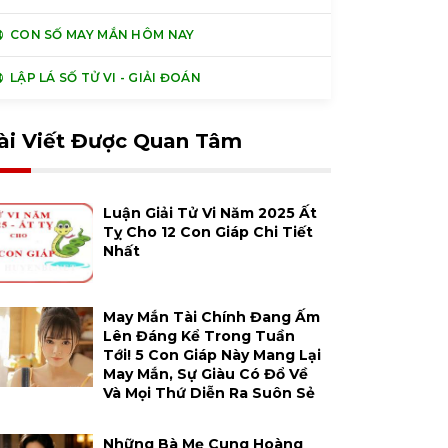
CON SỐ MAY MẮN HÔM NAY
LẬP LÁ SỐ TỬ VI - GIẢI ĐOÁN
ài Viết Được Quan Tâm
Luận Giải Tử Vi Năm 2025 Ất
Tỵ Cho 12 Con Giáp Chi Tiết
Nhất
May Mắn Tài Chính Đang Ấm
Lên Đáng Kể Trong Tuần
Tới! 5 Con Giáp Này Mang Lại
May Mắn, Sự Giàu Có Đổ Về
Và Mọi Thứ Diễn Ra Suôn Sẻ
Những Bà Mẹ Cung Hoàng