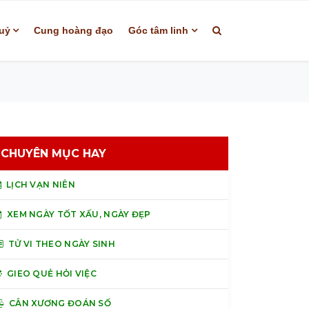
uỷ
Cung hoàng đạo
Góc tâm linh
CHUYÊN MỤC HAY
LỊCH VẠN NIÊN
XEM NGÀY TỐT XẤU, NGÀY ĐẸP
TỬ VI THEO NGÀY SINH
GIEO QUẺ HỎI VIỆC
CÂN XƯƠNG ĐOÁN SỐ