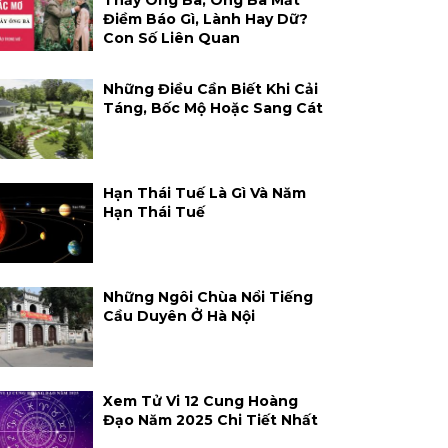
Thấy Ông Bà, Ông Bà Mất
Điềm Báo Gì, Lành Hay Dữ?
Con Số Liên Quan
Những Điều Cần Biết Khi Cải
Táng, Bốc Mộ Hoặc Sang Cát
Hạn Thái Tuế Là Gì Và Năm
Hạn Thái Tuế
Những Ngôi Chùa Nổi Tiếng
Cầu Duyên Ở Hà Nội
Xem Tử Vi 12 Cung Hoàng
Đạo Năm 2025 Chi Tiết Nhất