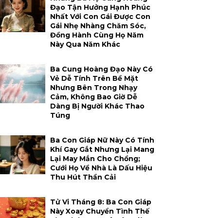
Đạo Tận Hưởng Hạnh Phúc
Nhất Với Con Gái Được Con
Gái Nhẹ Nhàng Chăm Sóc,
Đồng Hành Cùng Họ Năm
Này Qua Năm Khác
Ba Cung Hoàng Đạo Này Có
Vẻ Dễ Tính Trên Bề Mặt
Nhưng Bên Trong Nhạy
Cảm, Không Bao Giờ Dễ
Dàng Bị Người Khác Thao
Túng
Ba Con Giáp Nữ Này Có Tính
Khí Gay Gắt Nhưng Lại Mang
Lại May Mắn Cho Chồng;
Cưới Họ Về Nhà Là Dấu Hiệu
Thu Hút Thần Cải
Tử Vi Tháng 8: Ba Con Giáp
Này Xoay Chuyển Tình Thế