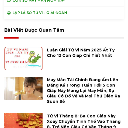
CON SỐ MAY MẮN HÔM NAY
LẬP LÁ SỐ TỬ VI - GIẢI ĐOÁN
Bài Viết Được Quan Tâm
Luận Giải Tử Vi Năm 2025 Ất Tỵ
Cho 12 Con Giáp Chi Tiết Nhất
May Mắn Tài Chính Đang Ấm Lên
Đáng Kể Trong Tuần Tới! 5 Con
Giáp Này Mang Lại May Mắn, Sự
Giàu Có Đổ Về Và Mọi Thứ Diễn Ra
Suôn Sẻ
Tử Vi Tháng 8: Ba Con Giáp Này
Xoay Chuyển Tình Thế Vào Tháng
8, Trở Nên Giàu Có Vào Tháng 9