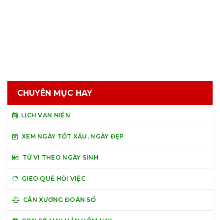
CHUYÊN MỤC HAY
LỊCH VẠN NIÊN
XEM NGÀY TỐT XẤU, NGÀY ĐẸP
TỬ VI THEO NGÀY SINH
GIEO QUẺ HỎI VIỆC
CÂN XƯƠNG ĐOÁN SỐ