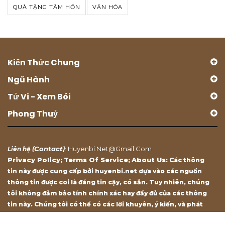
QUÀ TẶNG TÂM HỒN
VĂN HÓA
Kiến Thức Chung
Ngũ Hành
Tử Vi - Xem Bói
Phong Thuỷ
Contact
Huyenbi.net@gmail.com
Liên hệ (
)
:
Privacy Policy
Terms Of Service
About Us
;
;
: Các thông
tin này được cung cấp bởi huyenbi.net dựa vào các nguồn
thông tin được coi là đáng tin cậy, có sẵn. Tuy nhiên, chúng
tôi không đảm bảo tính chính xác hay đầy đủ của các thông
tin này. Chúng tôi có thể có các lời khuyên, ý kiến, và phát
biểu chỉ mang tính chất tham khảo.