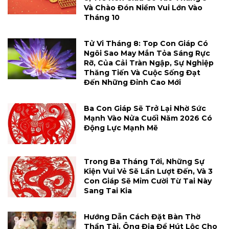
Và Chào Đón Niềm Vui Lớn Vào
Tháng 10
Tử Vi Tháng 8: Top Con Giáp Có
Ngôi Sao May Mắn Tỏa Sáng Rực
Rỡ, Của Cải Tràn Ngập, Sự Nghiệp
Thăng Tiến Và Cuộc Sống Đạt
Đến Những Đỉnh Cao Mới
Ba Con Giáp Sẽ Trở Lại Nhờ Sức
Mạnh Vào Nửa Cuối Năm 2026 Có
Động Lực Mạnh Mẽ
Trong Ba Tháng Tới, Những Sự
Kiện Vui Vẻ Sẽ Lần Lượt Đến, Và 3
Con Giáp Sẽ Mỉm Cười Từ Tai Này
Sang Tai Kia
Hướng Dẫn Cách Đặt Bàn Thờ
Thần Tài, Ông Địa Để Hút Lộc Cho