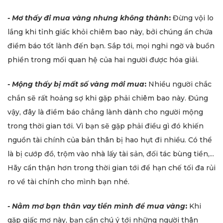
- Mơ thấy đi mua vàng nhưng không thành
:
Đừng vội lo
lắng khi tỉnh giấc khỏi chiêm bao này, bởi chúng ẩn chứa
điềm báo tốt lành đến bạn. Sắp tới, mọi nghi ngờ và buồn
phiền trong mối quan hệ của hai người được hóa giải.
- Mộng thấy bị mất số vàng mới mua
:
Nhiều người chắc
chắn sẽ rất hoảng sợ khi gặp phải chiêm bao này. Đúng
vậy, đây là điềm báo chẳng lành dành cho người mộng
trong thời gian tới. Vì bạn sẽ gặp phải điều gì đó khiến
nguồn tài chính của bản thân bị hao hụt đi nhiều. Có thể
là bị cướp đồ, trộm vào nhà lấy tài sản, đối tác bùng tiền,...
Hãy cẩn thận hơn trong thời gian tới để hạn chế tối đa rủi
ro về tài chính cho mình bạn nhé.
- Nằm mơ bạn thân vay tiền mình để mua vàng
:
Khi
gặp giấc mơ này, bạn cần chú ý tới những người thân