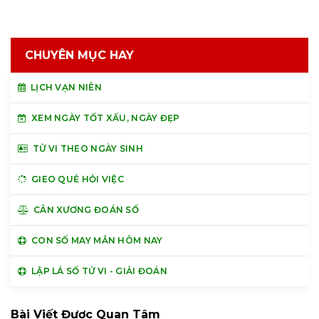
CHUYÊN MỤC HAY
LỊCH VẠN NIÊN
XEM NGÀY TỐT XẤU, NGÀY ĐẸP
TỬ VI THEO NGÀY SINH
GIEO QUẺ HỎI VIỆC
CÂN XƯƠNG ĐOÁN SỐ
CON SỐ MAY MẮN HÔM NAY
LẬP LÁ SỐ TỬ VI - GIẢI ĐOÁN
Bài Viết Được Quan Tâm