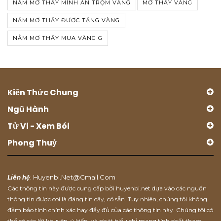
NẰM MƠ THẤY MÌNH ĂN TRỘM VÀNG
MƠ THẤY VÀNG
NẰM MƠ THẤY ĐƯỢC TẶNG VÀNG
NẰM MƠ THẤY MUA VÀNG G
Kiến Thức Chung
Ngũ Hành
Tử Vi - Xem Bói
Phong Thuỷ
Huyenbi.net@gmail.com
Liên hệ
:
Các thông tin này được cung cấp bởi huyenbi.net dựa vào các nguồn
thông tin được coi là đáng tin cậy, có sẵn. Tuy nhiên, chúng tôi không
đảm bảo tính chính xác hay đầy đủ của các thông tin này. Chúng tôi có
thể có các lời khuyên, ý kiến, và phát biểu chỉ mang tính chất tham