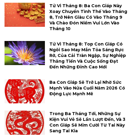
Tử Vi Tháng 8: Ba Con Giáp Này
Xoay Chuyển Tình Thế Vào Tháng
8, Trở Nên Giàu Có Vào Tháng 9
Và Chào Đón Niềm Vui Lớn Vào
Tháng 10
Tử Vi Tháng 8: Top Con Giáp Có
Ngôi Sao May Mắn Tỏa Sáng Rực
Rỡ, Của Cải Tràn Ngập, Sự Nghiệp
Thăng Tiến Và Cuộc Sống Đạt
Đến Những Đỉnh Cao Mới
Ba Con Giáp Sẽ Trở Lại Nhờ Sức
Mạnh Vào Nửa Cuối Năm 2026 Có
Động Lực Mạnh Mẽ
Trong Ba Tháng Tới, Những Sự
Kiện Vui Vẻ Sẽ Lần Lượt Đến, Và 3
Con Giáp Sẽ Mỉm Cười Từ Tai Này
Sang Tai Kia