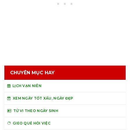
CHUYÊN MỤC HAY
LỊCH VẠN NIÊN
XEM NGÀY TỐT XẤU, NGÀY ĐẸP
TỬ VI THEO NGÀY SINH
GIEO QUẺ HỎI VIỆC