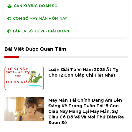
CÂN XƯƠNG ĐOÁN SỐ
CON SỐ MAY MẮN HÔM NAY
LẬP LÁ SỐ TỬ VI - GIẢI ĐOÁN
Bài Viết Được Quan Tâm
Luận Giải Tử Vi Năm 2025 Ất Tỵ
Cho 12 Con Giáp Chi Tiết Nhất
May Mắn Tài Chính Đang Ấm Lên
Đáng Kể Trong Tuần Tới! 5 Con
Giáp Này Mang Lại May Mắn, Sự
Giàu Có Đổ Về Và Mọi Thứ Diễn Ra
Suôn Sẻ