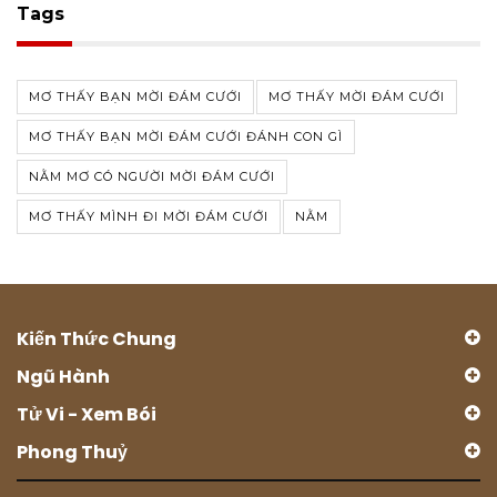
Tags
MƠ THẤY BẠN MỜI ĐÁM CƯỚI
MƠ THẤY MỜI ĐÁM CƯỚI
MƠ THẤY BẠN MỜI ĐÁM CƯỚI ĐÁNH CON GÌ
NẰM MƠ CÓ NGƯỜI MỜI ĐÁM CƯỚI
MƠ THẤY MÌNH ĐI MỜI ĐÁM CƯỚI
NẰM
Kiến Thức Chung
Ngũ Hành
Tử Vi - Xem Bói
Phong Thuỷ