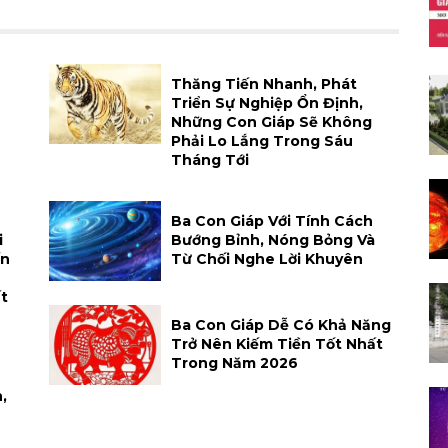
Thăng Tiến Nhanh, Phát
Triển Sự Nghiệp Ổn Định,
Những Con Giáp Sẽ Không
Phải Lo Lắng Trong Sáu
Tháng Tới
Ba Con Giáp Với Tính Cách
i
Bướng Bỉnh, Nóng Bỏng Và
ến
Từ Chối Nghe Lời Khuyên
t
Ba Con Giáp Dễ Có Khả Năng
Trở Nên Kiếm Tiền Tốt Nhất
Trong Năm 2026
,