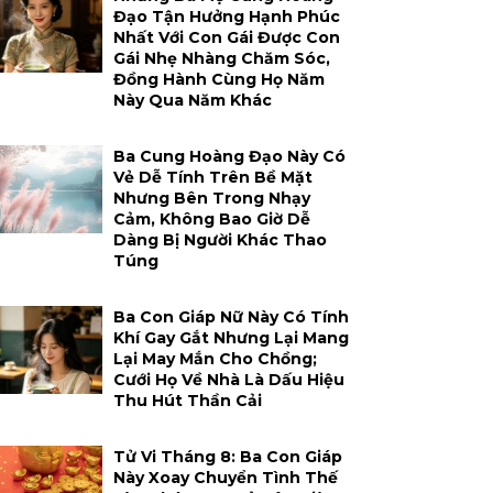
Đạo Tận Hưởng Hạnh Phúc
Nhất Với Con Gái Được Con
Gái Nhẹ Nhàng Chăm Sóc,
Đồng Hành Cùng Họ Năm
Này Qua Năm Khác
Ba Cung Hoàng Đạo Này Có
Vẻ Dễ Tính Trên Bề Mặt
Nhưng Bên Trong Nhạy
Cảm, Không Bao Giờ Dễ
Dàng Bị Người Khác Thao
Túng
Ba Con Giáp Nữ Này Có Tính
Khí Gay Gắt Nhưng Lại Mang
Lại May Mắn Cho Chồng;
Cưới Họ Về Nhà Là Dấu Hiệu
Thu Hút Thần Cải
Tử Vi Tháng 8: Ba Con Giáp
Này Xoay Chuyển Tình Thế