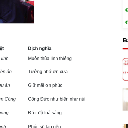
B
ệt
Dịch nghĩa
 linh
Muôn thủa linh thiêng
iền ân
Tưởng nhớ ơn xưa
ưu ân
Giữ mãi ơn phúc
ơn Công
Công Đức như biển như núi
uang
Đức độ toả sáng
ành
Phúc sẽ tạo nên