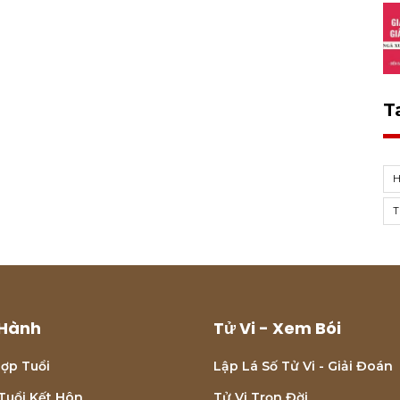
T
Hành
Tử Vi - Xem Bói
ợp Tuổi
Lập Lá Số Tử Vi - Giải Đoán
Tuổi Kết Hôn
Tử Vi Trọn Đời