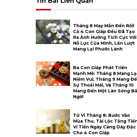
Tin Bài Liên Quan
Tháng 8 May Mắn Đến Rồi!
Cả 4 Con Giáp Đều Đã Tạo
Ra Ảnh Hưởng Tích Cực Với
Nỗ Lực Của Mình, Lần Lượt
Mang Lại Phước Lành
Ba Con Giáp Phát Triển
Mạnh Mẽ: Tháng 8 Mang Lạ
Niềm Vui, Tháng 9 Mang Đ
Sự Thoải Mái, Và Tháng 10
Mang Đến Một Làn Sóng Bấ
Ngờ!
Tử Vi Tháng 8: Bước Vào
Mùa Thu, Tài Lộc Tăng Tiến
Ví Tiền Ngày Càng Dày Đặc
Cho 4 Con Giáp