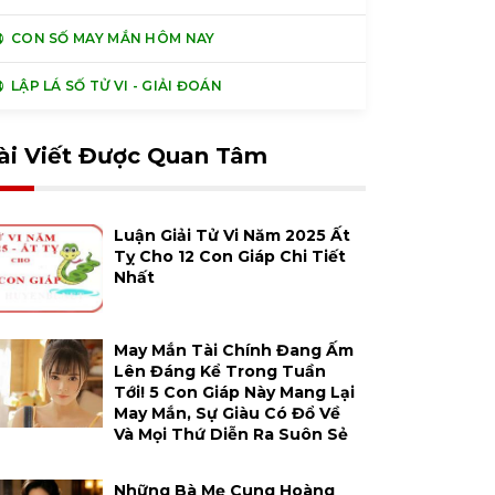
CON SỐ MAY MẮN HÔM NAY
LẬP LÁ SỐ TỬ VI - GIẢI ĐOÁN
ài Viết Được Quan Tâm
Luận Giải Tử Vi Năm 2025 Ất
Tỵ Cho 12 Con Giáp Chi Tiết
Nhất
May Mắn Tài Chính Đang Ấm
Lên Đáng Kể Trong Tuần
Tới! 5 Con Giáp Này Mang Lại
May Mắn, Sự Giàu Có Đổ Về
Và Mọi Thứ Diễn Ra Suôn Sẻ
Những Bà Mẹ Cung Hoàng