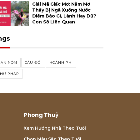
Giải Mã Giấc Mơ: Nằm Mơ
Thấy Bị Ngã Xuống Nước
Điềm Báo Gì, Lành Hay Dữ?
Con Số Liên Quan
ags
HÁN NÔM
CÂU ĐỐI
HOÀNH PHI
THƯ PHÁP
Phong Thuỷ
Xem Hướng Nhà Theo Tuổi
Chọn Màu Sắc Theo Tuổi