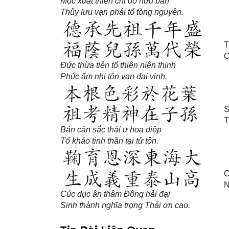
Mộc xuất thiên chi do hữu bản
Thủy lưu vạn phái tổ tòng nguyên.
T
C
Đức thừa tiên tổ thiên niên thịnh
Phúc ấm nhi tôn vạn đại vinh.
S
T
Bản căn sắc thái ư hoa diệp
Tổ khảo tinh thần tại tử tôn.
Ơ
N
Cúc dục ân thâm Đông hải đại
Sinh thành nghĩa trọng Thái ơn cao.