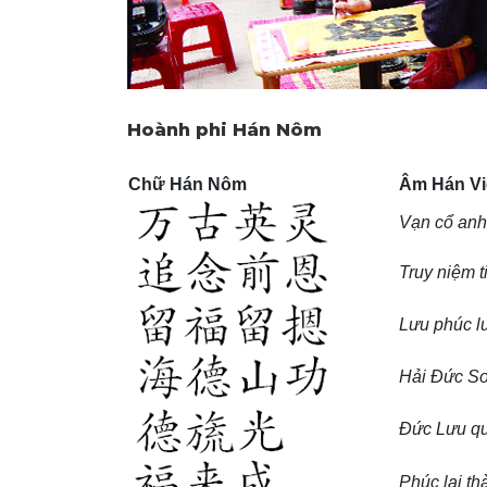
Hoành phi Hán Nôm
Chữ Hán Nôm
Âm Hán Vi
Vạn cổ anh
Truy niệm t
Lưu phúc l
Hải Đức S
Đức Lưu q
Phúc lai th