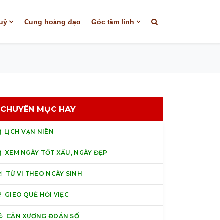
uỷ
Cung hoàng đạo
Góc tâm linh
CHUYÊN MỤC HAY
LỊCH VẠN NIÊN
XEM NGÀY TỐT XẤU, NGÀY ĐẸP
TỬ VI THEO NGÀY SINH
GIEO QUẺ HỎI VIỆC
CÂN XƯƠNG ĐOÁN SỐ