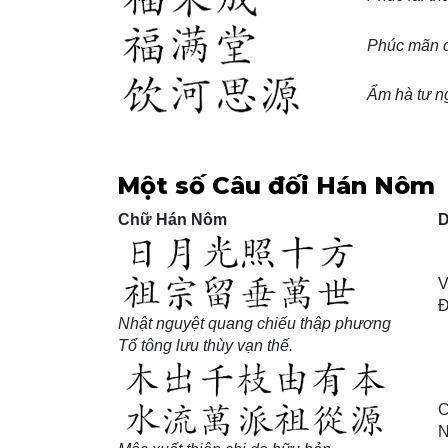
Phúc mãn 
Ẩm hà tư n
Một số Câu đối Hán Nôm
Chữ Hán Nôm
D
V
Đ
Nhật nguyệt quang chiếu thập phương
Tổ tông lưu thùy vạn thế.
C
N