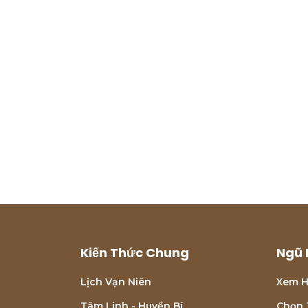
Kiến Thức Chung
Ngũ 
Lịch Vạn Niên
Xem H
Tâm Linh - Huyền Bí
Chọn 