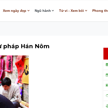
Xem ngày đẹp
Ngũ hành
Tử vi - Xem bói
Phong th
hư pháp Hán Nôm