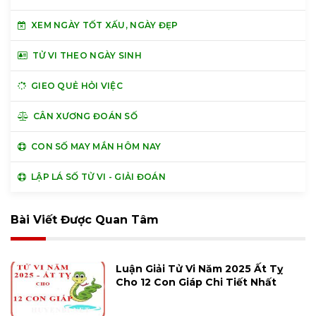
XEM NGÀY TỐT XẤU, NGÀY ĐẸP
TỬ VI THEO NGÀY SINH
GIEO QUẺ HỎI VIỆC
CÂN XƯƠNG ĐOÁN SỐ
CON SỐ MAY MẮN HÔM NAY
LẬP LÁ SỐ TỬ VI - GIẢI ĐOÁN
Bài Viết Được Quan Tâm
Luận Giải Tử Vi Năm 2025 Ất Tỵ
Cho 12 Con Giáp Chi Tiết Nhất