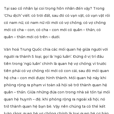
Tại sao cổ nhân lại coi trọng hôn nhân đến vậy? Trong
‘Chu dịch’ viết: có trời đất, sau đó có vạn vật, có vạn vật rồi
có nam nữ, có nam nữ rồi mới có vợ chồng, có vợ chồng
mới có cha – con, có cha – con mới có quân – thần, có
quân – thần mới có trên – dưới.
Văn hoá Trung Quốc chia các mối quan hệ giữa người với
người ra thành 5 loại, gọi là ‘ngũ luân’. Đứng ở vị trí đầu
tiên trong ‘ngũ luân’ chính là quan hệ vợ chồng; vì trước
tiên phải có vợ chồng rồi mới có con cái, sau đó mối quan
hệ cha – con mới được hình thành. Mối quan hệ này khi
phòng rộng ra phạm vi toàn xã hội sẽ trở thành quan hệ
quân – thần. Giữa những đứa con trong nhà sẽ tồn tại mối
quan hệ huynh – đệ; khi phóng rộng ra ngoài xã hội, nó
trở thành quan hệ bạn bè. Vậy nên chúng ta có thể kết
luận rằng: quan hệ vợ chồng chính là loại quan hệ cơ bản