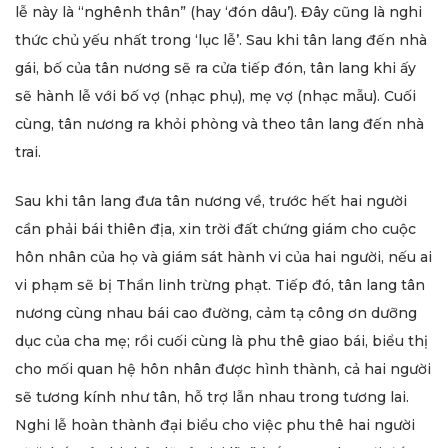
lễ này là “nghênh thân” (hay ‘đón dâu’). Đây cũng là nghi
thức chủ yếu nhất trong ‘lục lễ’. Sau khi tân lang đến nhà
gái, bố của tân nương sẽ ra cửa tiếp đón, tân lang khi ấy
sẽ hành lễ với bố vợ (nhạc phụ), mẹ vợ (nhạc mẫu). Cuối
cùng, tân nương ra khỏi phòng và theo tân lang đến nhà
trai.
Sau khi tân lang đưa tân nương về, trước hết hai người
cần phải bái thiên địa, xin trời đất chứng giám cho cuộc
hôn nhân của họ và giám sát hành vi của hai người, nếu ai
vi phạm sẽ bị Thần linh trừng phạt. Tiếp đó, tân lang tân
nương cùng nhau bái cao đường, cảm tạ công ơn dưỡng
dục của cha mẹ; rồi cuối cùng là phu thê giao bái, biểu thị
cho mối quan hệ hôn nhân được hình thành, cả hai người
sẽ tương kính như tân, hỗ trợ lẫn nhau trong tương lai.
Nghi lễ hoàn thành đại biểu cho việc phu thê hai người