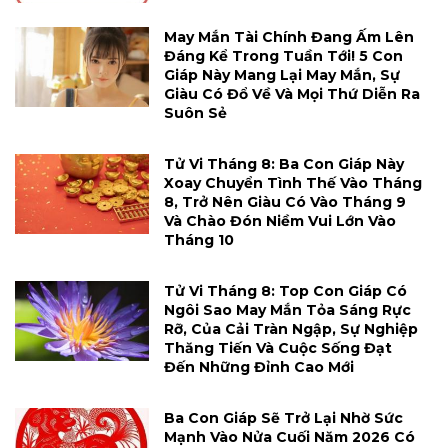
May Mắn Tài Chính Đang Ấm Lên
Đáng Kể Trong Tuần Tới! 5 Con
Giáp Này Mang Lại May Mắn, Sự
Giàu Có Đổ Về Và Mọi Thứ Diễn Ra
Suôn Sẻ
Tử Vi Tháng 8: Ba Con Giáp Này
Xoay Chuyển Tình Thế Vào Tháng
8, Trở Nên Giàu Có Vào Tháng 9
Và Chào Đón Niềm Vui Lớn Vào
Tháng 10
Tử Vi Tháng 8: Top Con Giáp Có
Ngôi Sao May Mắn Tỏa Sáng Rực
Rỡ, Của Cải Tràn Ngập, Sự Nghiệp
Thăng Tiến Và Cuộc Sống Đạt
Đến Những Đỉnh Cao Mới
Ba Con Giáp Sẽ Trở Lại Nhờ Sức
Mạnh Vào Nửa Cuối Năm 2026 Có