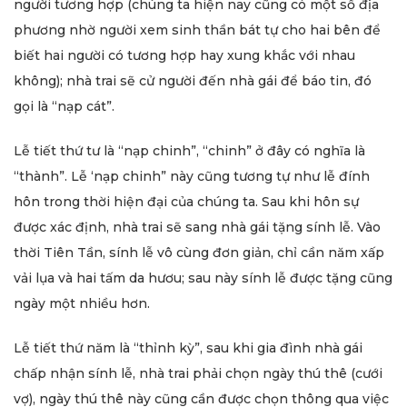
người tương hợp (chúng ta hiện nay cũng có một số địa
phương nhờ người xem sinh thần bát tự cho hai bên để
biết hai người có tương hợp hay xung khắc với nhau
không); nhà trai sẽ cử người đến nhà gái để báo tin, đó
gọi là “nạp cát”.
Lễ tiết thứ tư là “nạp chinh”, “chinh” ở đây có nghĩa là
“thành”. Lễ ‘nạp chinh” này cũng tương tự như lễ đính
hôn trong thời hiện đại của chúng ta. Sau khi hôn sự
được xác định, nhà trai sẽ sang nhà gái tặng sính lễ. Vào
thời Tiên Tần, sính lễ vô cùng đơn giản, chỉ cần năm xấp
vải lụa và hai tấm da hươu; sau này sính lễ được tặng cũng
ngày một nhiều hơn.
Lễ tiết thứ năm là “thỉnh kỳ”, sau khi gia đình nhà gái
chấp nhận sính lễ, nhà trai phải chọn ngày thú thê (cưới
vợ), ngày thú thê này cũng cần được chọn thông qua việc