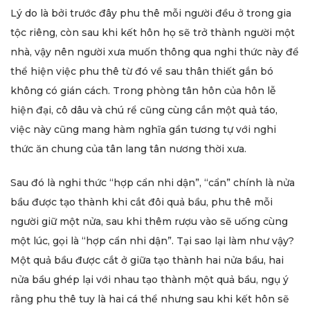
Lý do là bởi trước đây phu thê mỗi người đều ở trong gia
tộc riêng, còn sau khi kết hôn họ sẽ trở thành người một
nhà, vậy nên người xưa muốn thông qua nghi thức này để
thể hiện việc phu thê từ đó về sau thân thiết gắn bó
không có gián cách. Trong phòng tân hôn của hôn lễ
hiện đại, cô dâu và chú rể cũng cùng cắn một quả táo,
việc này cũng mang hàm nghĩa gần tương tự với nghi
thức ăn chung của tân lang tân nương thời xưa.
Sau đó là nghi thức “hợp cẩn nhi dận”, “cẩn” chính là nửa
bầu được tạo thành khi cắt đôi quả bầu, phu thê mỗi
người giữ một nửa, sau khi thêm rượu vào sẽ uống cùng
một lúc, gọi là “hợp cẩn nhi dận”. Tại sao lại làm như vậy?
Một quả bầu được cắt ở giữa tạo thành hai nửa bầu, hai
nửa bầu ghép lại với nhau tạo thành một quả bầu, ngụ ý
rằng phu thê tuy là hai cá thể nhưng sau khi kết hôn sẽ