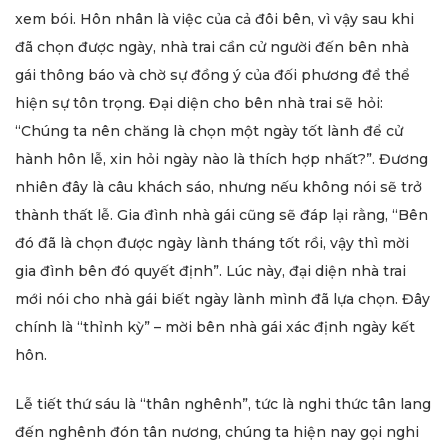
xem bói. Hôn nhân là việc của cả đôi bên, vì vậy sau khi
đã chọn được ngày, nhà trai cần cử người đến bên nhà
gái thông báo và chờ sự đồng ý của đối phương để thể
hiện sự tôn trọng. Đại diện cho bên nhà trai sẽ hỏi:
“Chúng ta nên chăng là chọn một ngày tốt lành để cử
hành hôn lễ, xin hỏi ngày nào là thích hợp nhất?”. Đương
nhiên đây là câu khách sáo, nhưng nếu không nói sẽ trở
thành thất lễ. Gia đình nhà gái cũng sẽ đáp lại rằng, “Bên
đó đã là chọn được ngày lành tháng tốt rồi, vậy thì mời
gia đình bên đó quyết định”. Lúc này, đại diện nhà trai
mới nói cho nhà gái biết ngày lành mình đã lựa chọn. Đây
chính là “thỉnh kỳ” – mời bên nhà gái xác định ngày kết
hôn.
Lễ tiết thứ sáu là “thân nghênh”, tức là nghi thức tân lang
đến nghênh đón tân nương, chúng ta hiện nay gọi nghi