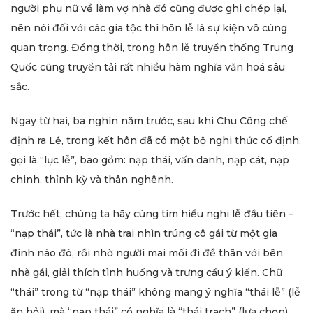
người phụ nữ về làm vợ nhà đó cũng được ghi chép lại,
nên nói đối với các gia tộc thì hôn lễ là sự kiện vô cùng
quan trọng. Đồng thời, trong hôn lễ truyền thống Trung
Quốc cũng truyền tải rất nhiều hàm nghĩa văn hoá sâu
sắc.
Ngay từ hai, ba nghìn năm trước, sau khi Chu Công chế
định ra Lễ, trong kết hôn đã có một bộ nghi thức cố định,
gọi là “lục lễ”, bao gồm: nạp thái, vấn danh, nạp cát, nạp
chinh, thỉnh kỳ và thân nghênh.
Trước hết, chúng ta hãy cùng tìm hiểu nghi lễ đầu tiên –
“nạp thái”, tức là nhà trai nhìn trúng cô gái từ một gia
đình nào đó, rồi nhờ người mai mối đi đề thân với bên
nhà gái, giải thích tình huống và trưng cầu ý kiến. Chữ
“thái” trong từ “nạp thái” không mang ý nghĩa “thái lễ” (lễ
ăn hỏi), mà “nạp thái” có nghĩa là “thái trạch” (lựa chọn).