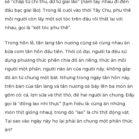
sẽ “chấp tử chi thủ, dữ tử giai lão” (nắm tay nhau đi đến
đầu bạc giai lão). Trong lễ cưới vào thời Tây Chu, phu thê
mỗi người còn lấy một sợi tóc trên đầu rồi thắt lại với
nhau, gọi là “kết tóc phu thê”.
Trong hôn lễ, tân lang tân nương cũng sẽ cùng nhau ăn
bữa cơm tân hôn đầu tiên. Thời cổ đại, người ta đều sử
dụng phương thức phân chia đồ ăn riêng, thức ăn mỗi
người một phần, người nào ăn của người nấy, không gắp
đồ ăn từ chung một bát. Nhưng trong ngày tân hôn này,
trên bàn của tân lang và tân nương sẽ bày lên ba món ăn
gồm có: cá, lợn sữa và thịt thỏ, để hai người ăn chung. Đây
gọi là “đồng lao nhi thực” (tạm hiểu là: cùng ăn những
món thịt giống nhau), trong đó “lao” là chỉ thịt động vật.
Tại sao vào ngày này họ lại phải ăn chung một phần thức
ăn?