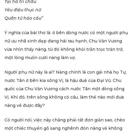
Tại hà tri châu
Yểu điệu thục nữ
Quân tử hảo cầu”
Ý nghĩa của bài thơ là: ở bên dòng nước có một người phụ
nữ ưu nhã xinh đẹp đang hái rau hạnh, Chu Văn Vương
vừa nhìn thấy nàng, từ đó không khỏi trằn trọc trăn trở,
một lòng muốn cưới nàng làm vợ.
Người phụ nữ này là ai? Nàng chính là con gái nhà họ Tự,
nước Tân ở bên kia sông Vị, là hậu duệ của Đại Vũ. Chu
quốc của Chu Văn Vương cách nước Tân một dòng sông
Vị. Khi đó, trên sông không có cầu, làm thế nào mới đưa
nàng về được đây?
Có người nói, việc này chẳng phải rất đơn giản sao, chèo
một chiếc thuyền gỗ sang nghênh đón nàng về không