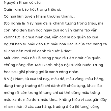
Nguyễn Khản có câu:
Quân kim bào hốt trung triều sĩ,
Cố ngã lâm tuyền khâm thượng thanh....
(Có nghĩa là: Nay ngài đã là khanh tướng trong triều, mà
còn nhớ đến bạn học ngày xưa áo vẫn xanh). "áo vẫn
xanh" tức là chưa hiển đạt, vẫn còn là bộ quần áo của
người hàn sĩ. Mầu đào tức mầu hoa đào là của các nàng ca
sĩ, cho nên mới có danh từ "Hát ả đào".
Mầu đen, mầu nâu là trang phục rẻ tiền nhất của quần
chúng nông dân. Mầu xanh nhập nội từ đất nước Trung
hoa sau giải phóng gọi là xanh công nhân.
ở Việt Nam, từ xưa tới nay, mầu đỏ, màu vàng, màu hồng,
dùng trong trướng đối chỉ dành để chúc tụng, khao lão,
mừng rỡ, còn trong lễ tang chỉ có thể dùng mầu trắng,
mầu xanh, mầu đen, mầu tím.... không hiểu vì sao, gần đây
nhan nhản ở các cửa hàng, trướng điếu (lễ tang) cùng