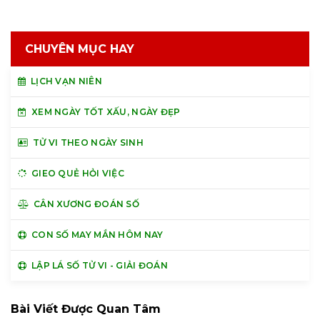
CHUYÊN MỤC HAY
LỊCH VẠN NIÊN
XEM NGÀY TỐT XẤU, NGÀY ĐẸP
TỬ VI THEO NGÀY SINH
GIEO QUẺ HỎI VIỆC
CÂN XƯƠNG ĐOÁN SỐ
CON SỐ MAY MẮN HÔM NAY
LẬP LÁ SỐ TỬ VI - GIẢI ĐOÁN
Bài Viết Được Quan Tâm