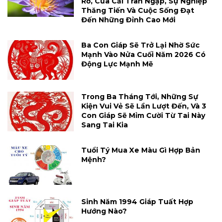
Rỡ, Của Cải Tràn Ngập, Sự Nghiệp
Thăng Tiến Và Cuộc Sống Đạt
Đến Những Đỉnh Cao Mới
Ba Con Giáp Sẽ Trở Lại Nhờ Sức
Mạnh Vào Nửa Cuối Năm 2026 Có
Động Lực Mạnh Mẽ
Trong Ba Tháng Tới, Những Sự
Kiện Vui Vẻ Sẽ Lần Lượt Đến, Và 3
Con Giáp Sẽ Mỉm Cười Từ Tai Này
Sang Tai Kia
Tuổi Tý Mua Xe Màu Gì Hợp Bản
Mệnh?
Sinh Năm 1994 Giáp Tuất Hợp
Hướng Nào?