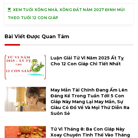
XEM TUỔI XÔNG NHÀ, XÔNG ĐẤT NĂM 2027 ĐINH MÙI
THEO TUỔI 12 CON GIÁP
Bài Viết Được Quan Tâm
Luận Giải Tử Vi Năm 2025 Ất Tỵ
Cho 12 Con Giáp Chi Tiết Nhất
May Mắn Tài Chính Đang Ấm Lên
Đáng Kể Trong Tuần Tới! 5 Con
Giáp Này Mang Lại May Mắn, Sự
Giàu Có Đổ Về Và Mọi Thứ Diễn Ra
Suôn Sẻ
Tử Vi Tháng 8: Ba Con Giáp Này
Xoay Chuyển Tình Thế Vào Tháng