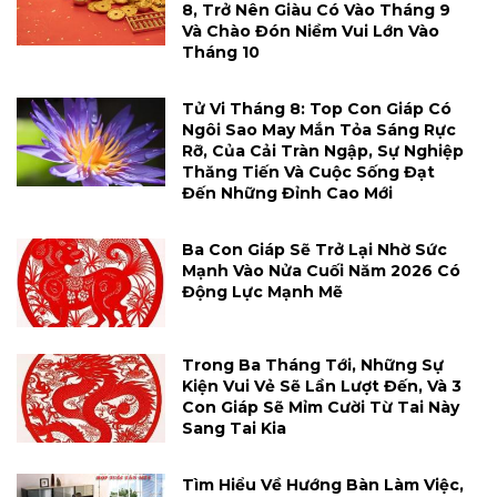
8, Trở Nên Giàu Có Vào Tháng 9
Và Chào Đón Niềm Vui Lớn Vào
Tháng 10
Tử Vi Tháng 8: Top Con Giáp Có
Ngôi Sao May Mắn Tỏa Sáng Rực
Rỡ, Của Cải Tràn Ngập, Sự Nghiệp
Thăng Tiến Và Cuộc Sống Đạt
Đến Những Đỉnh Cao Mới
Ba Con Giáp Sẽ Trở Lại Nhờ Sức
Mạnh Vào Nửa Cuối Năm 2026 Có
Động Lực Mạnh Mẽ
Trong Ba Tháng Tới, Những Sự
Kiện Vui Vẻ Sẽ Lần Lượt Đến, Và 3
Con Giáp Sẽ Mỉm Cười Từ Tai Này
Sang Tai Kia
Tìm Hiểu Về Hướng Bàn Làm Việc,