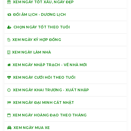
XEM NGÀY TỐT XẤU, NGÀY ĐẸP
ĐỔI ÂM LỊCH - DƯƠNG LỊCH
CHỌN NGÀY TỐT THEO TUỔI
XEM NGÀY KÝ HỢP ĐỒNG
XEM NGÀY LÀM NHÀ
XEM NGÀY NHẬP TRẠCH - VỀ NHÀ MỚI
XEM NGÀY CƯỚI HỎI THEO TUỔI
XEM NGÀY KHAI TRƯƠNG - XUẤT NHẬP
XEM NGÀY ĐẠI MINH CÁT NHẬT
XEM NGÀY HOÀNG ĐẠO THEO THÁNG
XEM NGÀY MUA XE