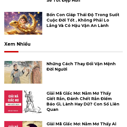
Sẽ Tốt Đẹp Hơn
Bốn Con Giáp Thái Độ Trong Suốt
Cuộc Đời Tốt , Không Phải Lo
Lắng Và Có Hậu Vận An Lành
Xem Nhiều
Những Cách Thay Đổi Vận Mệnh
Đời Người
Giải Mã Giấc Mơ: Nằm Mơ Thấy
Giết Rắn, Đánh Chết Rắn Điềm
Báo Gì, Lành Hay Dữ? Con Số Liên
Quan
Giải Mã Giấc Mơ: Nằm Mơ Thấy Ai