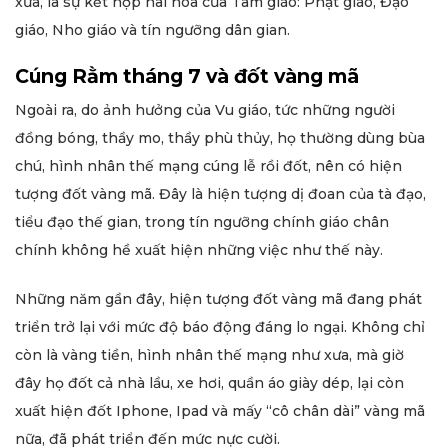
xưa, là sự kết hợp hài hòa của Tam giáo: Phật giáo, Đạo
giáo, Nho giáo và tín ngưỡng dân gian.
Cúng Rằm tháng 7 và đốt vàng mã
Ngoài ra, do ảnh hưởng của Vu giáo, tức những người
đồng bóng, thầy mo, thầy phù thủy, họ thường dùng bùa
chú, hình nhân thế mạng cúng lễ rồi đốt, nên có hiện
tượng đốt vàng mã. Đây là hiện tượng dị đoan của tà đạo,
tiểu đạo thế gian, trong tín ngưỡng chính giáo chân
chính không hề xuất hiện những việc như thế này.
Những năm gần đây, hiện tượng đốt vàng mã đang phát
triển trở lại với mức độ báo động đáng lo ngại. Không chỉ
còn là vàng tiền, hình nhân thế mạng như xưa, mà giờ
đây họ đốt cả nhà lầu, xe hơi, quần áo giày dép, lại còn
xuất hiện đốt Iphone, Ipad và mấy “cô chân dài” vàng mã
nữa, đã phát triển đến mức nực cười.