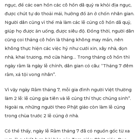
ngục, để các oan hồn các cô hồn dã quỷ ra khỏi địa ngục,
được chút tự do thoải mái, hưởng đồ ăn ở chốn nhân gian.
Người dân cũng vì thế mà làm các lễ cúng cô hồn dã quỷ,
giúp họ được ăn uống, được siêu độ. Đồng thời, người dân
cũng coi tháng cô hồn là tháng không may mắn, nên
không thực hiện các việc hỷ như cưới xin, xây nhà, dọn
nhà, khai trương, mở cửa hàng… Trong tháng cô hồn thì
ngày rằm là ngày lễ chính, dân gian có câu: “Tháng 7 đêm
rằm, xá tội vong nhân”.
Vì vậy ngày Rằm tháng 7, mỗi gia đình người Việt thường
làm 2 lễ: lễ cúng gia tiên và lễ cúng thí thực chúng sinh”.
Ngoài ra, những người theo Phật giáo còn làm lễ cúng
trong chùa trước 2 lễ cúng ở nhà.
Có thể thấy, ngày lễ Rằm tháng 7 đã có nguồn gốc từ xa