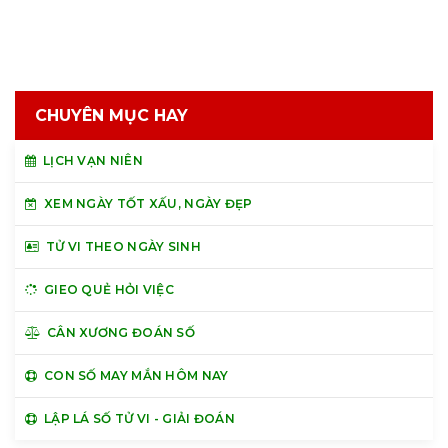
CHUYÊN MỤC HAY
LỊCH VẠN NIÊN
XEM NGÀY TỐT XẤU, NGÀY ĐẸP
TỬ VI THEO NGÀY SINH
GIEO QUẺ HỎI VIỆC
CÂN XƯƠNG ĐOÁN SỐ
CON SỐ MAY MẮN HÔM NAY
LẬP LÁ SỐ TỬ VI - GIẢI ĐOÁN