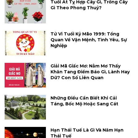
Tuổi Ất Tỵ Hợp Cây Gì, Trồng Cây
Gì Theo Phong Thuỷ?
Tử Vi Tuổi Kỷ Mão 1999: Tổng
Quan Về Vận Mệnh, Tình Yêu, Sự
Nghiệp
Giải Mã Giấc Mơ: Nằm Mơ Thấy
Khăn Tang Điềm Báo Gì, Lành Hay
Dữ? Con Số Liên Quan
Những Điều Cần Biết Khi Cải
Táng, Bốc Mộ Hoặc Sang Cát
Hạn Thái Tuế Là Gì Và Năm Hạn
Thái Tuế