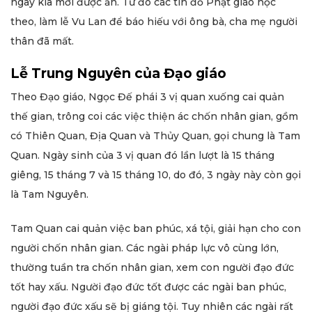
ngày kia mới được ăn. Từ đó các tín đồ Phật giáo học
theo, làm lễ Vu Lan để báo hiếu với ông bà, cha mẹ người
thân đã mất.
Lễ Trung Nguyên của Đạo giáo
Theo Đạo giáo, Ngọc Đế phái 3 vị quan xuống cai quản
thế gian, trông coi các việc thiện ác chốn nhân gian, gồm
có Thiên Quan, Địa Quan và Thủy Quan, gọi chung là Tam
Quan. Ngày sinh của 3 vị quan đó lần lượt là 15 tháng
giêng, 15 tháng 7 và 15 tháng 10, do đó, 3 ngày này còn gọi
là Tam Nguyên.
Tam Quan cai quản việc ban phúc, xá tội, giải hạn cho con
người chốn nhân gian. Các ngài pháp lực vô cùng lớn,
thường tuần tra chốn nhân gian, xem con người đạo đức
tốt hay xấu. Người đạo đức tốt được các ngài ban phúc,
người đạo đức xấu sẽ bị giáng tội. Tuy nhiên các ngài rất