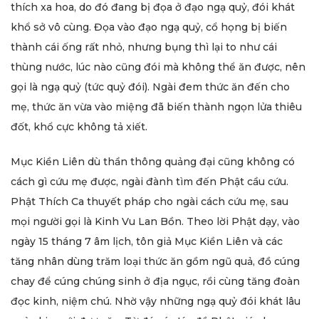
thích xa hoa, do đó đang bị đọa ở đạo ngạ quỷ, đói khát
khổ sở vô cùng. Đọa vào đạo ngạ quỷ, cổ họng bị biến
thành cái ống rất nhỏ, nhưng bụng thì lại to như cái
thùng nước, lúc nào cũng đói mà không thể ăn được, nên
gọi là ngạ quỷ (tức quỷ đói). Ngài đem thức ăn đến cho
mẹ, thức ăn vừa vào miệng đã biến thành ngọn lửa thiêu
đốt, khổ cực không tả xiết.
Mục Kiền Liên dù thần thông quảng đại cũng không có
cách gì cứu mẹ được, ngài đành tìm đến Phật cầu cứu.
Phật Thích Ca thuyết pháp cho ngài cách cứu mẹ, sau
mọi người gọi là Kinh Vu Lan Bồn. Theo lời Phật dạy, vào
ngày 15 tháng 7 âm lịch, tôn giả Mục Kiền Liên và các
tăng nhân dùng trăm loại thức ăn gồm ngũ quả, đồ cúng
chay để cúng chúng sinh ở địa ngục, rồi cùng tăng đoàn
đọc kinh, niệm chú. Nhờ vậy những ngạ quỷ đói khát lâu