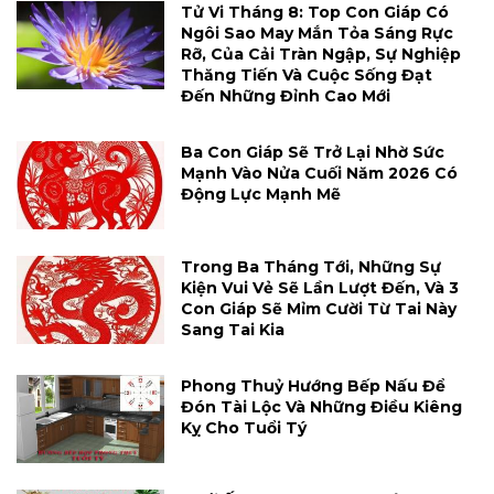
Tử Vi Tháng 8: Top Con Giáp Có
Ngôi Sao May Mắn Tỏa Sáng Rực
Rỡ, Của Cải Tràn Ngập, Sự Nghiệp
Thăng Tiến Và Cuộc Sống Đạt
Đến Những Đỉnh Cao Mới
Ba Con Giáp Sẽ Trở Lại Nhờ Sức
Mạnh Vào Nửa Cuối Năm 2026 Có
Động Lực Mạnh Mẽ
Trong Ba Tháng Tới, Những Sự
Kiện Vui Vẻ Sẽ Lần Lượt Đến, Và 3
Con Giáp Sẽ Mỉm Cười Từ Tai Này
Sang Tai Kia
Phong Thuỷ Hướng Bếp Nấu Để
Đón Tài Lộc Và Những Điều Kiêng
Kỵ Cho Tuổi Tý