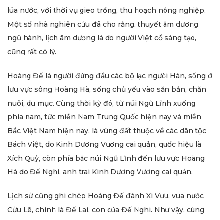
lúa nước, với thời vụ gieo trồng, thu hoạch nông nghiệp.
Một số nhà nghiên cứu đã cho rằng, thuyết âm dương
ngũ hành, lịch âm dương là do người Việt cổ sáng tạo,
cũng rất có lý.
Hoàng Đế là người đứng đầu các bộ lạc người Hán, sống ở
lưu vực sông Hoàng Hà, sống chủ yếu vào săn bắn, chăn
nuôi, du mục. Cùng thời kỳ đó, từ núi Ngũ Lĩnh xuống
phía nam, tức miền Nam Trung Quốc hiện nay và miền
Bắc Việt Nam hiện nay, là vùng đất thuộc về các dân tộc
Bách Việt, do Kinh Dương Vương cai quản, quốc hiệu là
Xích Quỷ, còn phía bắc núi Ngũ Lĩnh đến lưu vực Hoàng
Hà do Đế Nghi, anh trai Kinh Dương Vương cai quản.
Lịch sử cũng ghi chép Hoàng Đế đánh Xi Vưu, vua nước
Cửu Lê, chính là Đế Lai, con của Đế Nghi. Như vậy, cùng