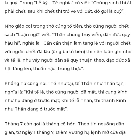
là quỷ. Trong “Lễ ký – Tế nghĩa” có viết: “Chúng sinh thì ắt
phải chết, sau khi chết thì trở về với đất, đó gọi là quỷ”.
Nho giáo coi trọng thờ cúng tổ tiên, thờ cúng người chết,
sách “Luận ngữ” viết: “Thận chung truy viễn, dân đức quy
hậu hĩ”, nghĩa là: “Cần cẩn thận làm tang lễ với người chết,
với người chết đã lâu (ông bà tổ tiên) thì nên luôn ghi nhớ
và tế lễ, như vậy người dân sẽ quy thuận theo, đạo đức xã
hội tăng lên, thuần hậu, trung thực”.
Khổng Tử cũng nói: “Tế như tại, tế Thần như Thần tại”,
nghĩa là: “Khi tế lễ, thờ cúng người đã mất, thì cung kính
như họ đang ở trước mặt; khi tế lễ Thần, thì thành kính
như Thần đang ở trước mặt”.
Tháng 7 còn gọi là tháng cô hồn. Theo tín ngưỡng dân
gian, từ ngày 1 tháng 7, Diêm Vương hạ lệnh mở cửa địa