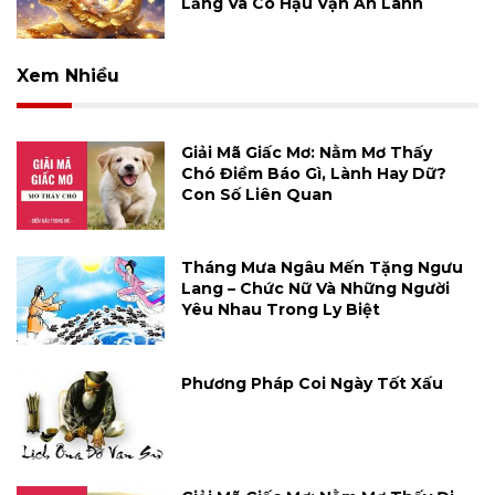
Lắng Và Có Hậu Vận An Lành
Xem Nhiều
Giải Mã Giấc Mơ: Nằm Mơ Thấy
Chó Điềm Báo Gì, Lành Hay Dữ?
Con Số Liên Quan
Tháng Mưa Ngâu Mến Tặng Ngưu
Lang – Chức Nữ Và Những Người
Yêu Nhau Trong Ly Biệt
Phương Pháp Coi Ngày Tốt Xấu