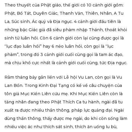
Theo thuyết của Phật giáo, thế giới có 10 cảnh giới gồm:
Phật, Bồ Tát, Duyên Giác, Thanh Văn, Thiên, Nhân, A Tu
La, Súc sinh, Ác quỷ và Địa ngục. 4 cảnh giới đầu tiên là
những bậc Giác giả đã siêu phàm nhập Thánh, thoát khỏi
sinh tử luân hồi. Còn 6 cảnh giới còn lại cũng được gọi là
“lục đạo luân hồi” hay 6 nẻo luân hồi, còn gọi là “lục
phàm”, trong đó 3 cảnh giới cuối cùng gọi là tam ác đạo,
mà chịu khổ cực nhất là cảnh giới cuối cùng, tức Địa ngục.
Rằm tháng bảy gắn liền với Lễ hội Vu Lan, còn gọi là Vu
Lan Bồn. Trong Kinh Đại Tạng có kể về câu chuyện của
tôn giả Mục Kiền Liên cứu mẹ. Khi Mục Kiền Liên còn là
tăng nhân đang theo Phật Thích Ca tu hành, ngài đã tu
xuất ra được nhiều thần thông, pháp lực quảng đại. Ngài
dùng thần thông, thấy được mẹ ngài, do khi còn sống làm
nhiều việc ác như thích sát sinh, thích ăn uống lu bù,