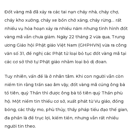
Đốt vàng mã đã xảy ra các tai nạn cháy nhà, cháy chợ,
cháy kho xưởng, cháy xe bồn chở xăng, cháy rừng… rất
nhiều vụ hỏa hoạn xảy ra nhiều năm nhưng tình hình đốt
vàng mã vẫn chưa giảm. Ngày 22 tháng 2 vừa qua, Trung
ương Giáo hội Phật giáo Việt Nam (GHPHVN) vừa ra công
văn số 31, đề nghị các Phật tử loại bỏ tục đốt vàng mã tại
các cơ sở thờ tự Phật giáo nhằm loại bỏ dị đoan.
Tuy nhiên, vấn đề là ở nhân tâm. Khi con người vẫn còn
niềm tin rằng trần sao âm vậy, đốt vàng mã cúng ông bà
tổ tiên, quỷ Thần thì được ông bà tổ tiên quỷ Thần phù
hộ. Một niềm tin thiếu cơ sở, xuất phát từ Vu giáo, đồng
bóng, các thầy mo, phù thủy, thầy pháp tiểu đạo thế gian,
đa phần là để trục lợi, kiếm tiền, nhưng vẫn rất nhiều
người tin theo.