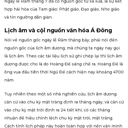
Ngày lễ Rằm tháng 7 đã có nguồn gốc từ xa xưa, là sự kết
hợp hài hòa của Tam giáo: Phật giáo, Đạo giáo, Nho giáo
và tín ngưỡng dân gian.
Lịch âm và cội nguồn văn hóa Á Đông
Nói về nguồn gốc ngày lễ Rằm tháng bảy, phải nói đến
nguồn gốc của lịch âm dương, mà chúng ta ngày nay gọi
là lịch âm. Theo các tài liệu lịch sử ghi chép lại thì lịch âm
dương được cho là do Hoàng Đế sáng chế ra. Hoàng Đế là
ông vua đầu tiên thời Ngũ Đế cách hiện nay khoảng 4700
năm.
Tuy nhiên theo một số nhà nghiên cứu, lịch âm dương
căn cứ vào chu kỳ mặt trăng định ra tháng ngày, và căn cứ
vào chu kỳ mặt trời định ra 24 tiết khí, có các tháng
nhuận để hiệu chỉnh lệch chu kỳ mặt trời, mặt trăng.
Cách tính lịch pháp này hoàn toàn hợp với nền văn minh