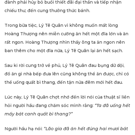
đành phải hủy bỏ buổi thiết đãi đại thần và tiếp nhận
chiếu thư, đến cung thưởng thức bánh.
Trong bữa tiệc, Lý Tê Quân vì không muốn mất lòng
Hoàng Thượng nên miễn cưỡng ăn hết một đĩa lớn và ăn
rất ngon. Hoàng Thượng nhìn thấy ông ta ăn ngon nên
ban thêm cho một đĩa nữa, Lý Tê Quân lại ăn hết sạch.
Sau ki rời cung trở về phủ, Lý Tê Quân đau bụng dữ dội,
đồ ăn gì nhà bếp đưa lên cũng không thể ăn được, chỉ có
thể uống quất bì thang, đến tận nửa đêm mới hết đau.
Lúc này, Lý Tê Quân chợt nhớ đến lời nói của thuật sĩ liền
hỏi người hầu đang chăm sóc mình rằng:
“Ta đã uống hết
mấy bát canh quất bì thang?”
Người hầu hạ nói:
“Lão gia đã ăn hết đúng hai mươi bát