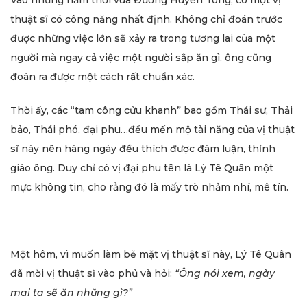
Vào những năm thời vua Đường Huyền Tông, có một vị
thuật sĩ có công năng nhất định. Không chỉ đoán trước
được những việc lớn sẽ xảy ra trong tương lai của một
người mà ngay cả việc một người sắp ăn gì, ông cũng
đoán ra được một cách rất chuẩn xác.
Thời ấy, các “tam công cửu khanh” bao gồm Thái sư, Thải
bảo, Thái phó, đại phu…đều mến mộ tài năng của vị thuật
sĩ này nên hàng ngày đều thích được đàm luận, thỉnh
giáo ông. Duy chỉ có vị đại phu tên là Lý Tê Quân một
mực không tin, cho rằng đó là mấy trò nhảm nhí, mê tín.
Một hôm, vì muốn làm bẽ mặt vị thuật sĩ này, Lý Tê Quân
đã mời vị thuật sĩ vào phủ và hỏi:
“Ông nói xem, ngày
mai ta sẽ ăn những gì?”