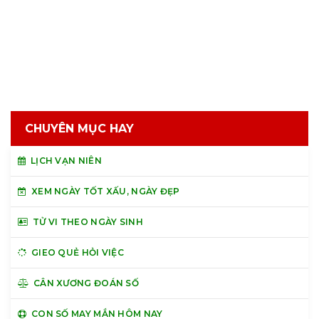
CHUYÊN MỤC HAY
LỊCH VẠN NIÊN
XEM NGÀY TỐT XẤU, NGÀY ĐẸP
TỬ VI THEO NGÀY SINH
GIEO QUẺ HỎI VIỆC
CÂN XƯƠNG ĐOÁN SỐ
CON SỐ MAY MẮN HÔM NAY