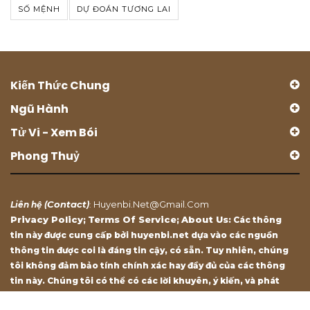
SỐ MỆNH
DỰ ĐOÁN TƯƠNG LAI
Kiến Thức Chung
Ngũ Hành
Tử Vi - Xem Bói
Phong Thuỷ
Contact
Huyenbi.net@gmail.com
Liên hệ (
)
:
Privacy Policy
Terms Of Service
About Us
;
;
: Các thông
tin này được cung cấp bởi huyenbi.net dựa vào các nguồn
thông tin được coi là đáng tin cậy, có sẵn. Tuy nhiên, chúng
tôi không đảm bảo tính chính xác hay đầy đủ của các thông
tin này. Chúng tôi có thể có các lời khuyên, ý kiến, và phát
biểu chỉ mang tính chất tham khảo.