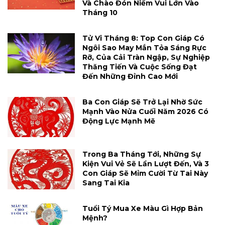
Và Chào Đón Niềm Vui Lớn Vào
Tháng 10
Tử Vi Tháng 8: Top Con Giáp Có
Ngôi Sao May Mắn Tỏa Sáng Rực
Rỡ, Của Cải Tràn Ngập, Sự Nghiệp
Thăng Tiến Và Cuộc Sống Đạt
Đến Những Đỉnh Cao Mới
Ba Con Giáp Sẽ Trở Lại Nhờ Sức
Mạnh Vào Nửa Cuối Năm 2026 Có
Động Lực Mạnh Mẽ
Trong Ba Tháng Tới, Những Sự
Kiện Vui Vẻ Sẽ Lần Lượt Đến, Và 3
Con Giáp Sẽ Mỉm Cười Từ Tai Này
Sang Tai Kia
Tuổi Tý Mua Xe Màu Gì Hợp Bản
Mệnh?