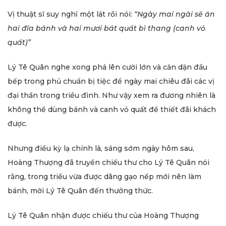
Vị thuật sĩ suy nghĩ một lát rồi nói:
“Ngày mai ngài sẽ ăn
hai đĩa bánh và hai mươi bát quất bì thang (canh vỏ
quất)”
Lý Tê Quân nghe xong phá lên cười lớn và căn dặn đầu
bếp trong phủ chuẩn bị tiệc để ngày mai chiêu đãi các vị
đại thần trong triều đình. Như vậy xem ra đương nhiên là
không thể dùng bánh và canh vỏ quất để thiết đãi khách
được.
Nhưng điều kỳ lạ chính là, sáng sớm ngày hôm sau,
Hoàng Thượng đã truyền chiếu thư cho Lý Tê Quân nói
rằng, trong triều vừa được dâng gạo nếp mới nên làm
bánh, mời Lý Tê Quân đến thưởng thức.
Lý Tê Quân nhận được chiếu thư của Hoàng Thượng