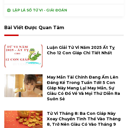
LẬP LÁ SỐ TỬ VI - GIẢI ĐOÁN
Bài Viết Được Quan Tâm
Luận Giải Tử Vi Năm 2025 Ất Tỵ
Cho 12 Con Giáp Chi Tiết Nhất
May Mắn Tài Chính Đang Ấm Lên
Đáng Kể Trong Tuần Tới! 5 Con
Giáp Này Mang Lại May Mắn, Sự
Giàu Có Đổ Về Và Mọi Thứ Diễn Ra
Suôn Sẻ
Tử Vi Tháng 8: Ba Con Giáp Này
Xoay Chuyển Tình Thế Vào Tháng
8, Trở Nên Giàu Có Vào Tháng 9