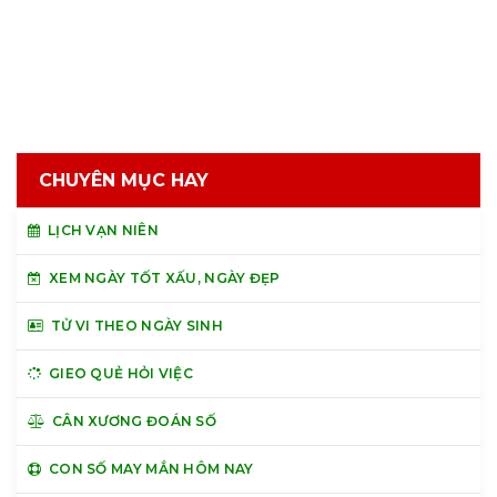
CHUYÊN MỤC HAY
LỊCH VẠN NIÊN
XEM NGÀY TỐT XẤU, NGÀY ĐẸP
TỬ VI THEO NGÀY SINH
GIEO QUẺ HỎI VIỆC
CÂN XƯƠNG ĐOÁN SỐ
CON SỐ MAY MẮN HÔM NAY