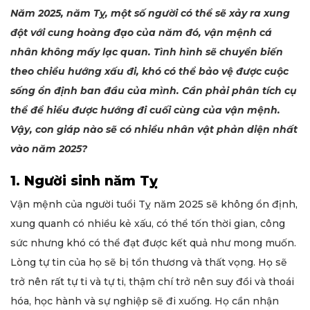
Năm 2025, năm Tỵ, một số người có thể sẽ xảy ra xung
đột với cung hoàng đạo của năm đó, vận mệnh cá
nhân không mấy lạc quan. Tình hình sẽ chuyển biến
theo chiều hướng xấu đi, khó có thể bảo vệ được cuộc
sống ổn định ban đầu của mình. Cần phải phân tích cụ
thể để hiểu được hướng đi cuối cùng của vận mệnh.
Vậy, con giáp nào sẽ có nhiều nhân vật phản diện nhất
vào năm 2025?
1. Người sinh năm Tỵ
Vận mệnh của người tuổi Tỵ năm 2025 sẽ không ổn định,
xung quanh có nhiều kẻ xấu, có thể tốn thời gian, công
sức nhưng khó có thể đạt được kết quả như mong muốn.
Lòng tự tin của họ sẽ bị tổn thương và thất vọng. Họ sẽ
trở nên rất tự ti và tự ti, thậm chí trở nên suy đồi và thoái
hóa, học hành và sự nghiệp sẽ đi xuống. Họ cần nhận