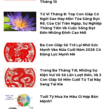
Tháng 10
Tử Vi Tháng 8: Top Con Giáp Có
Ngôi Sao May Mắn Tỏa Sáng Rực
Rỡ, Của Cải Tràn Ngập, Sự Nghiệp
Thăng Tiến Và Cuộc Sống Đạt
Đến Những Đỉnh Cao Mới
Ba Con Giáp Sẽ Trở Lại Nhờ Sức
Mạnh Vào Nửa Cuối Năm 2026 Có
Động Lực Mạnh Mẽ
Trong Ba Tháng Tới, Những Sự
Kiện Vui Vẻ Sẽ Lần Lượt Đến, Và 3
Con Giáp Sẽ Mỉm Cười Từ Tai Này
Sang Tai Kia
Tuổi Tý Mua Xe Màu Gì Hợp Bản
Mệnh?