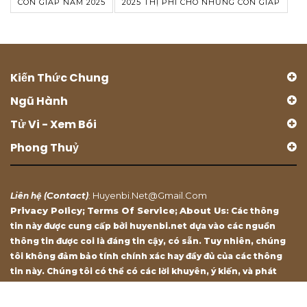
CON GIÁP NĂM 2025
2025 THỊ PHI CHO NHỮNG CON GIÁP
Kiến Thức Chung
Ngũ Hành
Tử Vi - Xem Bói
Phong Thuỷ
Contact
Huyenbi.net@gmail.com
Liên hệ (
)
:
Privacy Policy
Terms Of Service
About Us
;
;
: Các thông
tin này được cung cấp bởi huyenbi.net dựa vào các nguồn
thông tin được coi là đáng tin cậy, có sẵn. Tuy nhiên, chúng
tôi không đảm bảo tính chính xác hay đầy đủ của các thông
tin này. Chúng tôi có thể có các lời khuyên, ý kiến, và phát
biểu chỉ mang tính chất tham khảo.