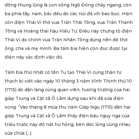
đông thung lũng là con sông Ngô Đồng chảy ngang, còn
ba phía tây, nam, bắc đều do các núi đá vôi bao bọc. Hiện
còn điện Thái Vi thờ vua Trần Thái Tông, vua Trần Thánh
Tông và Hoàng thái hậu Hiếu Từ. Điều này chứng tỏ điện
Thái Vi do chính vua Trần Nhân Tông dựng nên để thờ
ông, cha và mẹ mình. Ba tấm bia hiện còn đọc được tại
điện này xác định việc đó.
Tấm bia thứ nhất có tên Tu tạo Thái Vi cung thần từ
thạch bi viết vào ngày 10 tháng 3 năm Vĩnh Thịnh thứ 10
(1715) do dân làng cùng quan viên, hương trưởng của hai
giáp Trung và Cật xã Ô Lâm dựng sau khi đã sửa điện
xong: “Vào tháng 8 mùa thu năm Giáp Ngọ (1715) dân hai
giáp Trung và Cật xã Ô Lâm thấy điện báu nguy nga của
triều trước nay đổ nát hư hỏng, bèn dốc lòng cùng nhau
sửa chữa (...)