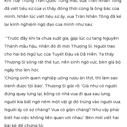
Khi Tuệ Trung Trần Quốc Tung mất, vua Trần Nhân Tông
đã viết tiểu sử của vị thầy đồng thời cũng là ông bác của
mình. Nhân lúc viết tiểu sử ấy, vua Trần Nhân Tông đã kể
lại kinh nghiệm ngộ đạo của mình như sau:
“Trước đây khi ta chưa xuất gia, gặp lúc cư tang Nguyên
Thánh mẫu hậu, nhân đó đi mời Thượng Sĩ. Người trao
cho hai bộ Ngữ lục của Tuyết Đậu và Dã Hiên. Ta thấy
Thượng Sĩ sống rất thế tục, nên sinh ngờ vực, bèn giả bộ
ngây thơ lén hỏi:
‘Chúng sinh quen nghiệp uống rượu ăn thịt, thì làm sao
tránh được tội báo’. Thượng Sĩ giải rõ: ‘Giả như có người
đứng quay lưng lại, bỗng có nhà vua đi qua sau lưng,
người kia bất ngờ ném một vật gì đó trúng vào người vua.
Người ấy có sợ chăng? Vua có giận chăng? Như vậy phải
biết hai việc không liên quan với nhau’. Bèn mới viết hai
bài kệ để chứng tỏ: