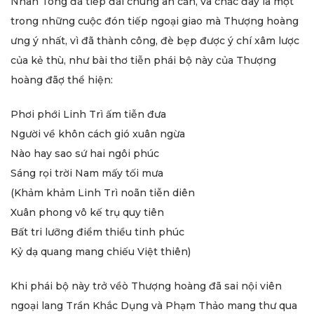
Nhân Tông đã tiếp đãi chúng ân cần, và chắc đây là một
trong những cuộc đón tiếp ngoại giao mà Thượng hoàng
ưng ý nhất, vì đã thành công, đè bẹp được ý chí xâm lược
của kẻ thù, như bài thơ tiễn phái bộ này của Thượng
hoàng đãợ thể hiện:
Phơi phới Linh Trì ấm tiễn đưa
Người về khôn cách gió xuân ngừa
Nào hay sao sứ hai ngôi phúc
Sáng rọi trời Nam mấy tối mưa
(Khảm khảm Linh Trì noãn tiễn diên
Xuân phong vô kế trụ quy tiên
Bất tri lưỡng điểm thiều tinh phúc
Kỷ dạ quang mang chiếu Việt thiên)
Khi phái bộ này trở vềò Thượng hoàng đã sai nội viên
ngoại lang Trần Khắc Dụng và Phạm Thảo mang thư qua