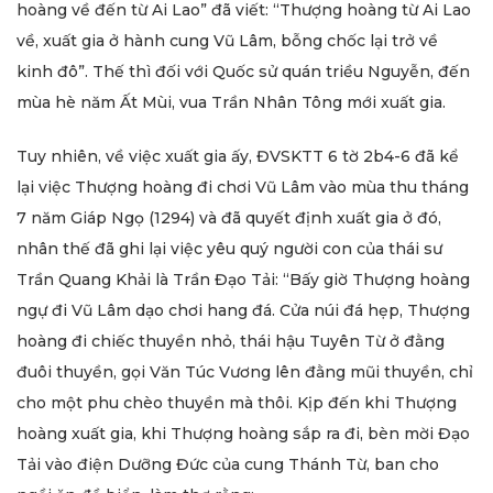
hoàng về đến từ Ai Lao” đã viết: “Thượng hoàng từ Ai Lao
về, xuất gia ở hành cung Vũ Lâm, bỗng chốc lại trở về
kinh đô”. Thế thì đối với Quốc sử quán triều Nguyễn, đến
mùa hè năm Ất Mùi, vua Trần Nhân Tông mới xuất gia.
Tuy nhiên, về việc xuất gia ấy, ĐVSKTT 6 tờ 2b4-6 đã kể
lại việc Thượng hoàng đi chơi Vũ Lâm vào mùa thu tháng
7 năm Giáp Ngọ (1294) và đã quyết định xuất gia ở đó,
nhân thế đã ghi lại việc yêu quý người con của thái sư
Trần Quang Khải là Trần Đạo Tải: “Bấy giờ Thượng hoàng
ngự đi Vũ Lâm dạo chơi hang đá. Cửa núi đá hẹp, Thượng
hoàng đi chiếc thuyền nhỏ, thái hậu Tuyên Từ ở đằng
đuôi thuyền, gọi Văn Túc Vương lên đằng mũi thuyền, chỉ
cho một phu chèo thuyền mà thôi. Kịp đến khi Thượng
hoàng xuất gia, khi Thượng hoàng sắp ra đi, bèn mời Đạo
Tải vào điện Dưỡng Đức của cung Thánh Từ, ban cho