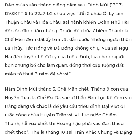
Đến mùa xuân tháng giêng năm sau, Đinh Mùi (1307)
ĐVSKTT 6 tờ 22a7-b2 chép việc “đổi 2 châu Ô, Lý làm
Thuận Châu và Hóa Châu, sai hành khiển Đoàn Nhữ Hài
đến ổn định dân chúng. Trước đó chúa Chiêm Thành là
Chế Mân đem đất ấy làm vật dẫn cưới. Những người thôn
La Thủy, Tác Hồng và Đà Bồng không chịụ. Vua sai Ngự
Hài đến tuyên bố đức ý của triều đình, lựa chọn người
bọn chúng bổ cho làm quan, đồng thời cấp ruộng đất
miễn tô thuế 3 năm để vỗ về”.
Năm Đinh Mùi tháng 5, Chế Mân chết. Tháng 9 con của
Huyền Trân là Chế Đa Da sai sứ thần Bảo Lộc Kê đem voi
trắng dâng và chắc là để yêu cầu triều đình Đại Việt đi
rước công chúa Huyền Trân về, vì “tục nước Chiêm
Thành, hễ vua chết thì Hoàng hậu phải vào đàn thiêu
chết theo”. Thế là tháng 10 sai Trần Khắc Chung và Đặng