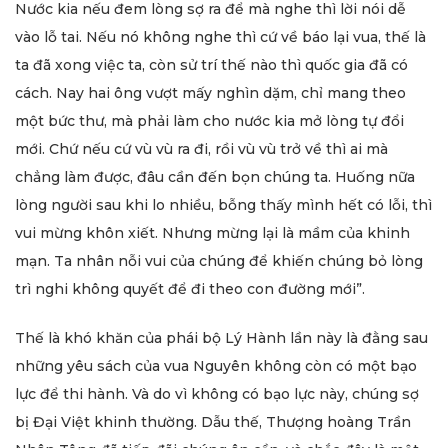
Nước kia nếu đem lòng sợ ra để mà nghe thì lời nói dễ
vào lỗ tai. Nếu nó không nghe thì cứ về báo lại vua, thế là
ta đã xong việc ta, còn sử trí thế nào thì quốc gia đã có
cách. Nay hai ông vượt mấy nghìn dặm, chỉ mang theo
một bức thư, mà phải làm cho nước kia mở lòng tự đổi
mới. Chứ nếu cứ vù vù ra đi, rồi vù vù trở về thì ai mà
chẳng làm được, đâu cần đến bọn chúng ta. Huống nữa
lòng người sau khi lo nhiều, bỗng thấy mình hết có lỗi, thì
vui mừng khôn xiết. Nhưng mừng lại là mầm của khinh
mạn. Ta nhân nỗi vui của chúng để khiến chúng bỏ lòng
trì nghi không quyết để đi theo con đường mới”.
Thế là khó khăn của phái bộ Lý Hành lần này là đằng sau
những yêu sách của vua Nguyên không còn có một bạo
lực để thi hành. Và do vì không có bạo lực này, chúng sợ
bị Đại Việt khinh thường. Dẫu thế, Thượng hoàng Trần