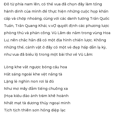
Đô từ phía nam lên, có thể vua đã chọn đây làm tổng
hành dinh của mình để thực hiện những cuộc họp khẩn
cấp và chớp nhoáng, cùng với các danh tướng Trần Quốc
Tuấn, Trần Quang Khải, v.vỢ quyết định các phương lược
phòng thủ và phản công. Vũ Lâm do nằm trong vùng Hoa
Lư, nên chắc hẳn đã có một địa hình chiến lược. Không
những thế, cảnh vật ở đây có một vẻ đẹp hấp dẫn lạ kỳ,
như vua đã biểu lộ trong một bài thơ về Vũ Lâm:
Lòng khe vắt ngược bóng cầu hoa
Hắt sáng ngoài khe vệt nắng tà
Lặng lẻ nghìn non rơi lá đỏ
Như mơ mây đẫm tiếng chuông xa
(Họa kiều đảo ảnh trám khê hoành
Nhất mạt tà dương thủy ngoại minh
Tịch tịch thiên sơn hồng diệp lạc