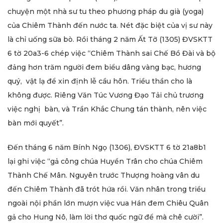
chuyện một nhà sư tu theo phương pháp du già (yoga)
của Chiêm Thành đến nước ta. Nét đặc biệt của vị sư này
là chỉ uống sữa bò. Rồi tháng 2 năm Ất Tỡ (1305) ĐVSKTT
6 tờ 20a3-6 chép việc “Chiêm Thành sai Chế Bồ Đài và bộ
đảng hơn trăm người đem biểu dâng vàng bạc, hương
quý, vật lạ để xin định lễ cầu hôn. Triều thần cho là
không được. Riêng Văn Túc Vương Đạo Tải chủ trương
việc nghị bàn, và Trần Khắc Chung tán thành, nên việc
bàn mới quyết”.
Đến tháng 6 năm Bính Ngọ (1306), ĐVSKTT 6 tờ 21a8b1
lại ghi việc “gả công chúa Huyền Trân cho chúa Chiêm
Thành Chế Mân. Nguyên trước Thượng hoàng vân du
đến Chiêm Thành đã trót hứa rồi. Văn nhân trong triều
ngoài nội phần lớn mượn việc vua Hán đem Chiêu Quân
gả cho Hung Nô, làm lời thơ quốc ngữ để mà chê cười”.