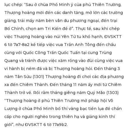
lục chép: “Sau ở chùa Phổ Minh ý của phủ Thiên Trường,
Thượng hoàng mời đến các danh tăng, mở lớn các trường
giảng, trải mấy năm bèn vân du phương ngoại, đến trại
Bố Chính, chọn am Tri Kiến để ở”. Thực tế, sau khi chép
việc Thượng hoàng vào núi Yên Tử tu khổ hạnh, ĐVSKTT
6 tờ 7a7-8a2 kể tiếp việc vua Trần Anh Tông đến chầu
cùng với Quốc Công Trần Quốc Tuấn tại cung Trùng
Quang và tránh được việc xăm rồng vào đùi cùng việc vua
vi hành bị ném đá và bị Thượng hoàng hỏi. Đến tháng 3
năm Tân Sửu (1301) Thượng hoàng đi chơi các địa phương
xa đến Chiêm Thành. Đến tháng 11 năm ấy mới từ Chiêm
Thành trở về. Rồi rằm tháng giêng năm Quý Mão (1303)
“Thượng hoàng ở phủ Thiên Trường mở pháp hội Vô
Lượng ở chùa Phổ Minh bố thí vàng bạc tiền lụa để chẩn
cấp cho người nghèo trong thiên hạ và giảng kinh thí
giới”, như ĐVSKTT 6 tờ 17a9b2.