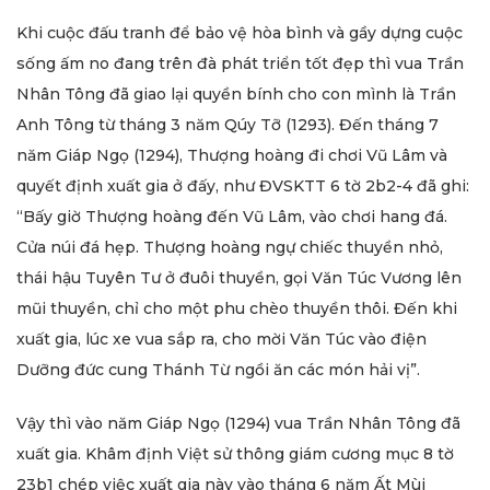
Khi cuộc đấu tranh để bảo vệ hòa bình và gầy dựng cuộc
sống ấm no đang trên đà phát triển tốt đẹp thì vua Trần
Nhân Tông đã giao lại quyền bính cho con mình là Trần
Anh Tông từ tháng 3 năm Qúy Tỡ (1293). Đến tháng 7
năm Giáp Ngọ (1294), Thượng hoàng đi chơi Vũ Lâm và
quyết định xuất gia ở đấy, như ĐVSKTT 6 tờ 2b2-4 đã ghi:
“Bấy giờ Thượng hoàng đến Vũ Lâm, vào chơi hang đá.
Cửa núi đá hẹp. Thượng hoàng ngự chiếc thuyền nhỏ,
thái hậu Tuyên Tư ở đuôi thuyền, gọi Văn Túc Vương lên
mũi thuyền, chỉ cho một phu chèo thuyền thôi. Đến khi
xuất gia, lúc xe vua sắp ra, cho mời Văn Túc vào điện
Dưỡng đức cung Thánh Từ ngồi ăn các món hải vị”.
Vậy thì vào năm Giáp Ngọ (1294) vua Trần Nhân Tông đã
xuất gia. Khâm định Việt sử thông giám cương mục 8 tờ
23b1 chép việc xuất gia này vào tháng 6 năm Ất Mùi