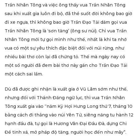
Trần Nhân Tông và việc ông thấy vua Trần Nhân Tông
sau khi xuất gia luôn đi bộ, đã thề suốt đời không bao giờ
đi xe ngựa, thì không bao giờ Trần Đạo Tải dám gọi vua
Trần Nhân Tông là ‘sơn tăng’ (ông sư núi). Chỉ vua Trần
Nhân Tông mới tự gọi mình như thế, nhất là khi ta nhớ
vua có một sự yêu thích đặc biệt đối với núi rừng, như
nhiều bài thơ còn lại đã chứng tỏ. Thế mà ngày nay có
một số người đã đem bài thơ này gán cho Trần Đạo Tải
một cách sai lầm.
Dù đã được ghi nhận là xuất gia ở Vũ Lâm sớm như thế,
nhưng đối với Thánh Đăng ngữ lục, thì vua Trần Nhân
Tông xuất gia vào “năm Kỷ Hợi Hưng Long thứ 7, tháng 10
bằng cách đi thẳng vào núi Yên Tử, siêng năng tu hành 12
hạnh đầu đà, tự gọi là Hương Vân Đại Đầu Đà, dựng Chi
Đề tinh xá, mở pháp độ tăng, người học đến như mây”.