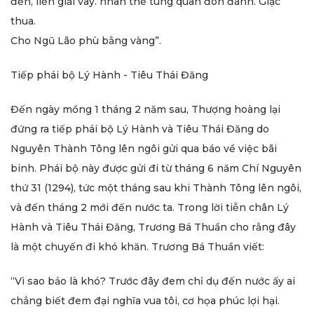
đến, liền giải vây. nhân thế tung quân đón đánh. Giặc
thua.
Cho Ngũ Lão phù bằng vàng”.
Tiếp phái bộ Lý Hành - Tiêu Thái Đăng
Đến ngày mồng 1 tháng 2 năm sau, Thượng hoàng lại
đứng ra tiếp phái bộ Lý Hành và Tiêu Thái Đăng do
Nguyên Thành Tông lên ngôi gửi qua báo về việc bãi
binh. Phái bộ này được gửi đi từ tháng 6 năm Chí Nguyên
thứ 31 (1294), tức một tháng sau khi Thành Tông lên ngôi,
và đến tháng 2 mới đến nước ta. Trong lời tiễn chân Lý
Hành và Tiêu Thái Đăng, Trương Bá Thuần cho rằng đây
là một chuyến đi khó khăn. Trương Bá Thuần viết:
“Vì sao bảo là khó? Trước đây đem chỉ dụ đến nước ấy ai
chẳng biết đem đại nghĩa vua tôi, cơ họa phúc lợi hại.