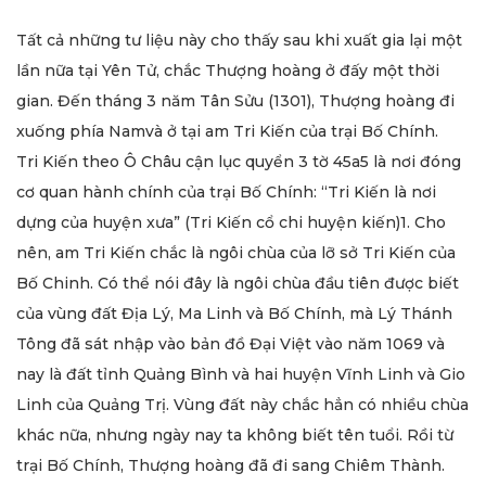
Tất cả những tư liệu này cho thấy sau khi xuất gia lại một
lần nữa tại Yên Tử, chắc Thượng hoàng ở đấy một thời
gian. Đến tháng 3 năm Tân Sửu (1301), Thượng hoàng đi
xuống phía Namvà ở tại am Tri Kiến của trại Bố Chính.
Tri Kiến theo Ô Châu cận lục quyển 3 tờ 45a5 là nơi đóng
cơ quan hành chính của trại Bố Chính: “Tri Kiến là nơi
dựng của huyện xưa” (Tri Kiến cổ chi huyện kiến)1. Cho
nên, am Tri Kiến chắc là ngôi chùa của lỡ sở Tri Kiến của
Bố Chinh. Có thể nói đây là ngôi chùa đầu tiên được biết
của vùng đất Địa Lý, Ma Linh và Bố Chính, mà Lý Thánh
Tông đã sát nhập vào bản đồ Đại Việt vào năm 1069 và
nay là đất tỉnh Quảng Bình và hai huyện Vĩnh Linh và Gio
Linh của Quảng Trị. Vùng đất này chắc hẳn có nhiều chùa
khác nữa, nhưng ngày nay ta không biết tên tuổi. Rồi từ
trại Bố Chính, Thượng hoàng đã đi sang Chiêm Thành.