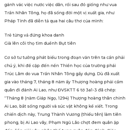
gánh vác việc nước việc dân, rồi sau đó giống như vua
Trần Nhân Tông, họ đã sống đời một vị xuất gia, như
Pháp Tính đã diễn tả qua hai câu thơ của mình:
Trẻ từng vả đứng khoa danh
Già lên cõi thọ tìm duềnh Bụt tiên
Cơ sở tư tưởng phát biểu trong đoạn văn trên ta cần phải
chú ý, khi đề cập đến nền Thiền học của trường phái
Trúc Lâm do vua Trần Nhân Tông gầy dựng. Dù đã xuất
gia vào tháng 7, tháng 8 năm ấy Thượng hoàng phải cầm
quân đi đánh Ai Lao, như ĐVSKTT 6 tờ 3a1-3 đã chép:
“Tháng 8 (năm Giáp Ngọ, 1294) Thượng hoàng thân chinh
Ai Lao, bắt sống người và súc vật không kể xiết. Trong
chiến dịch này, Trung Thành Vương (thiếu tên) làm tiên
phong, bị Ai Lao vây, Phạm Ngũ Lão chợt đem quân ập