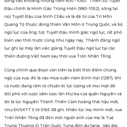
sống vào khoảng những năm 900 -1050. Thiền sư Tuyết
Đậu chính là Minh Giác Trùng Hiển (980-1052), sống tại
núi Tuyết Đậu của Ninh Châu và là đệ tử của Trí Môn
Quang Tộ thuộc dòng thiền Vân Môn ở Trung Quốc, và bộ
ngữ lục của ông, tức Tuyết Đậu minh giác ngữ lục, rất phổ
biến vào thời trước cũng như ngày nay. Thánh đăng ngữ
lục ghi lại mấy lần việc giảng Tuyết Đậu ngữ lục tại các
thiền đường Việt Nam sau thời vua Trần Nhân Tông.
Cũng chính qua đoạn văn trên ta biết thời điểm chứng
ngộ của vua, đó là vào mùa xuân năm Đinh Hợi (1287), khi
cả nước đang rầm rộ chuẩn bị lực lượng về mọi mặt để
đối phó với cuộc xâm lược lần thứ ba của quân Nguyên và
đó là lúc Nguyên Thánh Thiên Cảm hoàng thái hậu mất,
như ĐVSKTT 5 tờ 51b5 đã ghi. Nhân lúc mẹ mình mất, vua
Trần Nhân Tông đã đến mời người anh của mẹ là Tuệ
Trung Thượng Sĩ Trần Quốc Tung đến dự tang. Vào dịp