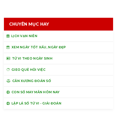
CHUYÊN MỤC HAY
LỊCH VẠN NIÊN
XEM NGÀY TỐT XẤU, NGÀY ĐẸP
TỬ VI THEO NGÀY SINH
GIEO QUẺ HỎI VIỆC
CÂN XƯƠNG ĐOÁN SỐ
CON SỐ MAY MẮN HÔM NAY
LẬP LÁ SỐ TỬ VI - GIẢI ĐOÁN