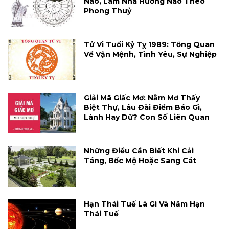
Nào, Làm Nhà Hướng Nào Theo
Phong Thuỷ
Tử Vi Tuổi Kỷ Tỵ 1989: Tổng Quan
Về Vận Mệnh, Tình Yêu, Sự Nghiệp
Giải Mã Giấc Mơ: Nằm Mơ Thấy
Biệt Thự, Lâu Đài Điềm Báo Gì,
Lành Hay Dữ? Con Số Liên Quan
Những Điều Cần Biết Khi Cải
Táng, Bốc Mộ Hoặc Sang Cát
Hạn Thái Tuế Là Gì Và Năm Hạn
Thái Tuế