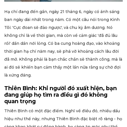
Hạ chí đang đến gần, ngày 21 tháng 6, ngày có ánh sáng
ban ngày dài nhất trong năm. Có một câu nói trong Kinh
Tôi: 'Cực đoan sẽ đảo ngược', và chu kỳ âm dương. Nó
không chỉ là về thời gian, mà còn về cảm giác 'đã đủ lâu
rồi' dần dần nới lỏng. Có ba cung hoàng đạo, vào khoảng
thời gian hạ chí năm nay, sẽ phá vỡ khoảng cách lâu đời
đã mở. Không phải là bạn chắc chắn sẽ thành công, mà là
ai đó sẽ khiến bạn cảm thấy một lần nữa rằng sự chờ đợi
là xứng đáng.
Thiên Bình: Khi người đó xuất hiện, bạn
đang giúp họ tìm ra điều gì đó không
quan trọng
Thiên Bình có một đặc điểm. Nghĩ về điều đó, nhiều dấu
hiệu như thế này, nhưng Thiên Bình đặc biệt rõ ràng - họ
càng khao khát sự đồng hành, họ càng ăn mặc như thể