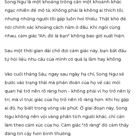
Song Ngư là một khoảng trống cần một khoảnh khắc
ngạc nhiên để mô tả. Không phải là không ai thích tôi,
nhưng những người tôi gặp luôn hơi thiếu. Thật khó để
nói chính xác khoảng cách nằm ở đâu. Khi ngồi cùng
nhau, cảm giác "Ah, đó là bạn" không bao giờ xuất hiện.
Sau một thời gian dài chờ đợi cảm giác này, bạn bắt đầu
tự hỏi liệu nhu cầu của mình có quá lạ lẫm hay không.
Vào cuối tháng Sáu, ngay sau ngày hạ chí, Song Ngư sẽ
bước vào trạng thái mà phán đoán của họ về các mối
quan hệ trở nên rõ ràng hơn - không phải vì họ trở nên lý
trí, mà vì trực giác của họ trở nên rõ ràng hơn. Khi họ gặp
ai đó, họ biết trong vòng vài phút. Ở giai đoạn này, Song
Ngư không nên vội vàng phân tích người khác, chỉ cần
làm theo cảm xúc của họ. Cảm giác "rõ ràng" đó cảm thấy
đáng tin cậy hơn bình thường.