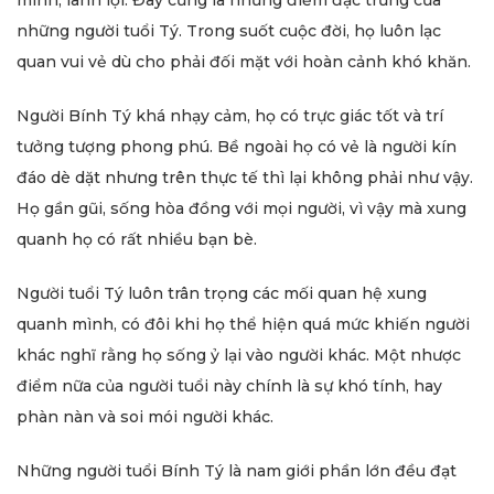
minh, lanh lợi. Đây cũng là những điểm đặc trưng của
những người tuổi Tý. Trong suốt cuộc đời, họ luôn lạc
quan vui vẻ dù cho phải đối mặt với hoàn cảnh khó khăn.
Người Bính Tý khá nhạy cảm, họ có trực giác tốt và trí
tưởng tượng phong phú. Bề ngoài họ có vẻ là người kín
đáo dè dặt nhưng trên thực tế thì lại không phải như vậy.
Họ gần gũi, sống hòa đồng với mọi người, vì vậy mà xung
quanh họ có rất nhiều bạn bè.
Người tuổi Tý luôn trân trọng các mối quan hệ xung
quanh mình, có đôi khi họ thể hiện quá mức khiến người
khác nghĩ rằng họ sống ỷ lại vào người khác. Một nhược
điểm nữa của người tuổi này chính là sự khó tính, hay
phàn nàn và soi mói người khác.
Những người tuổi Bính Tý là nam giới phần lớn đều đạt