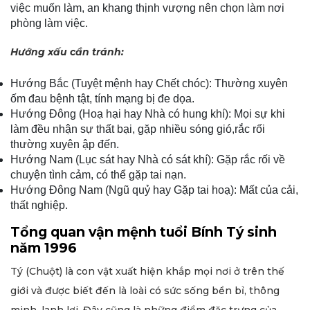
việc muốn làm, an khang thịnh vượng nên chọn làm nơi
phòng làm việc.
Hướng xấu cần tránh:
Hướng Bắc (Tuyệt mệnh hay Chết chóc): Thường xuyên
ốm đau bệnh tật, tính mạng bị đe dọa.
Hướng Đông (Hoạ hại hay Nhà có hung khí): Mọi sự khi
làm đều nhận sự thất bại, gặp nhiều sóng gió,rắc rối
thường xuyên ập đến.
Hướng Nam (Lục sát hay Nhà có sát khí): Gặp rắc rối về
chuyện tình cảm, có thể gặp tai nạn.
Hướng Đông Nam (Ngũ quỷ hay Gặp tai hoạ): Mất của cải,
thất nghiệp.
Tổng quan vận mệnh tuổi Bính Tý sinh
năm 1996
Tý (Chuột) là con vật xuất hiện khắp mọi nơi ở trên thế
giới và được biết đến là loài có sức sống bền bỉ, thông