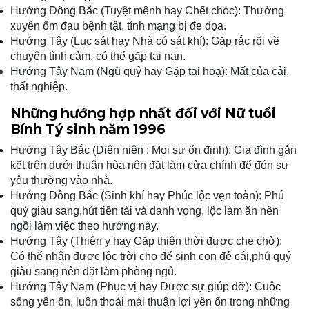
Hướng Đông Bắc (Tuyệt mệnh hay Chết chóc): Thường
xuyên ốm đau bệnh tật, tính mạng bị đe dọa.
Hướng Tây (Lục sát hay Nhà có sát khí): Gặp rắc rối về
chuyện tình cảm, có thể gặp tai nạn.
Hướng Tây Nam (Ngũ quỷ hay Gặp tai hoạ): Mất của cải,
thất nghiệp.
Những hướng hợp nhất đối với Nữ tuổi
Bính Tý sinh năm 1996
Hướng Tây Bắc (Diên niên : Mọi sự ổn định): Gia đình gắn
kết trên dưới thuận hòa nên đặt làm cửa chính để đón sự
yêu thường vào nhà.
Hướng Đông Bắc (Sinh khí hay Phúc lộc vẹn toàn): Phú
quý giàu sang,hút tiền tài và danh vọng, lộc làm ăn nên
ngồi làm việc theo hướng này.
Hướng Tây (Thiên y hay Gặp thiên thời được che chở):
Có thể nhận được lộc trời cho để sinh con đẻ cái,phú quý
giàu sang nên đặt làm phòng ngủ.
Hướng Tây Nam (Phục vị hay Được sự giúp đỡ): Cuộc
sống yên ổn, luôn thoải mái thuận lợi yên ổn trong những