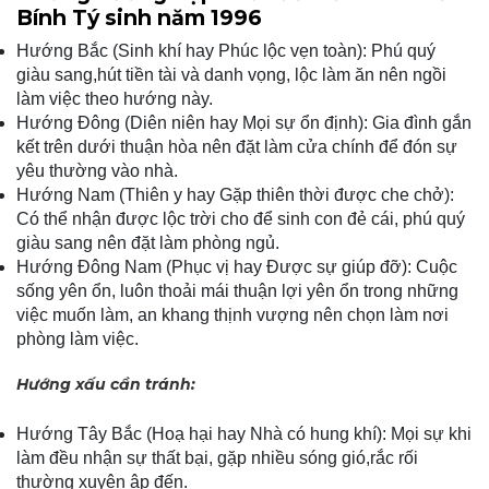
Bính Tý sinh năm 1996
Hướng Bắc (Sinh khí hay Phúc lộc vẹn toàn): Phú quý
giàu sang,hút tiền tài và danh vọng, lộc làm ăn nên ngồi
làm việc theo hướng này.
Hướng Đông (Diên niên hay Mọi sự ổn định): Gia đình gắn
kết trên dưới thuận hòa nên đặt làm cửa chính để đón sự
yêu thường vào nhà.
Hướng Nam (Thiên y hay Gặp thiên thời được che chở):
Có thể nhận được lộc trời cho để sinh con đẻ cái, phú quý
giàu sang nên đặt làm phòng ngủ.
Hướng Đông Nam (Phục vị hay Được sự giúp đỡ): Cuộc
sống yên ổn, luôn thoải mái thuận lợi yên ổn trong những
việc muốn làm, an khang thịnh vượng nên chọn làm nơi
phòng làm việc.
Hướng xấu cần tránh:
Hướng Tây Bắc (Hoạ hại hay Nhà có hung khí): Mọi sự khi
làm đều nhận sự thất bại, gặp nhiều sóng gió,rắc rối
thường xuyên ập đến.