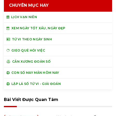
CHUYÊN MỤC HAY
LỊCH VẠN NIÊN
XEM NGÀY TỐT XẤU, NGÀY ĐẸP
TỬ VI THEO NGÀY SINH
GIEO QUẺ HỎI VIỆC
CÂN XƯƠNG ĐOÁN SỐ
CON SỐ MAY MẮN HÔM NAY
LẬP LÁ SỐ TỬ VI - GIẢI ĐOÁN
Bài Viết Được Quan Tâm