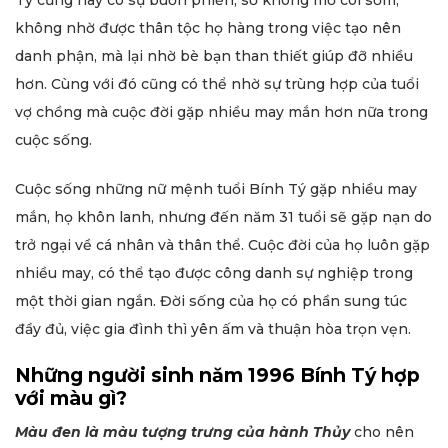
Tý cũng hay có sự buồn phiền, số không mồ côi sớm,
không nhờ được thân tộc họ hàng trong việc tạo nên
danh phận, mà lại nhờ bè bạn than thiết giúp đỡ nhiều
hơn. Cùng với đó cũng có thể nhờ sự trùng hợp của tuổi
vợ chồng mà cuộc đời gặp nhiều may mắn hơn nữa trong
cuộc sống.
Cuộc sống những nữ mệnh tuổi Bính Tý gặp nhiều may
mắn, họ khôn lanh, nhưng đến năm 31 tuổi sẽ gặp nạn do
trở ngại về cá nhân và thân thể. Cuộc đời của họ luôn gặp
nhiều may, có thể tạo được công danh sự nghiệp trong
một thời gian ngắn. Đời sống của họ có phần sung túc
đầy đủ, việc gia đình thì yên ấm và thuận hòa trọn vẹn.
Những người sinh năm 1996 Bính Tý hợp
với màu gì?
Màu đen là màu tượng trưng của hành Thủy
cho nên