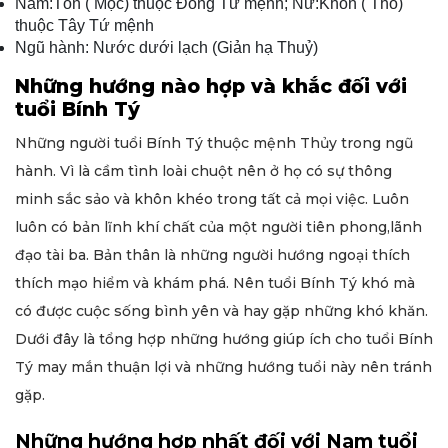
Nam:Tốn ( Mộc) thuộc Đông Tứ mệnh; Nữ:Khôn ( Thổ)
thuộc Tây Tứ mệnh
Ngũ hành: Nước dưới lạch (Giản hạ Thuỷ)
Những hướng nào hợp và khắc đối với
tuổi Bính Tý
Những người tuổi Bính Tý thuộc mệnh Thủy trong ngũ
hành. Vì là cầm tình loài chuột nên ở họ có sự thông
minh sắc sảo và khôn khéo trong tất cả mọi việc. Luôn
luôn có bản lĩnh khí chất của một người tiên phong,lãnh
đạo tài ba. Bản thân là những người hướng ngoại thích
thích mạo hiểm và khám phá. Nên tuổi Bính Tý khó mà
có được cuộc sống bình yên và hay gặp những khó khăn.
Dưới đây là tổng hợp những hướng giúp ích cho tuổi Bính
Tý may mắn thuận lợi và những hướng tuổi này nên tránh
gặp.
Những hướng hợp nhất đối với Nam tuổi