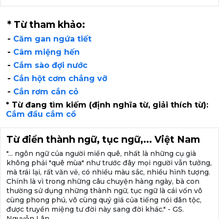
* Từ tham khảo:
-
Căm gan ngứa tiết
-
Câm miệng hến
-
Cắm sào đợi nước
-
Cắn hột cơm chẳng vỡ
-
Cắn rơm cắn cỏ
* Từ đang tìm kiếm (định nghĩa từ, giải thích từ):
Cắm đầu cắm cổ
Từ điển thành ngữ, tục ngữ,... Việt Nam
"... ngôn ngữ của người miền quê, nhất là những cụ già
không phải "quê mùa" như trước đây mọi người vẫn tưởng,
mà trái lại, rất văn vẻ, có nhiều màu sắc, nhiều hình tượng.
Chính là vì trong những câu chuyện hàng ngày, bà con
thường sử dụng những thành ngữ, tục ngữ là cái vốn vô
cùng phong phú, vô cùng quý giá của tiếng nói dân tộc,
được truyền miệng tư đời này sang đời khác." - GS.
Nguyễn Lân.