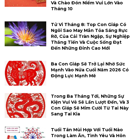
Và Chào Đón Niềm Vui Lớn Vào
Tháng 10
Tử Vi Tháng 8: Top Con Giáp Có
Ngôi Sao May Mắn Tỏa Sáng Rực
Rỡ, Của Cải Tràn Ngập, Sự Nghiệp
Thăng Tiến Và Cuộc Sống Đạt
Đến Những Đỉnh Cao Mới
Ba Con Giáp Sẽ Trở Lại Nhờ Sức
Mạnh Vào Nửa Cuối Năm 2026 Có
Động Lực Mạnh Mẽ
Trong Ba Tháng Tới, Những Sự
Kiện Vui Vẻ Sẽ Lần Lượt Đến, Và 3
Con Giáp Sẽ Mỉm Cười Từ Tai Này
Sang Tai Kia
Tuổi Tân Mùi Hợp Với Tuổi Nào
Trong Làm Ăn, Tình Yêu Và Hôn