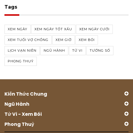
Tags
XEM NGÀY
XEM NGÀY TỐT XẤU
XEM NGÀY CƯỚI
XEM TUỔI VỢ CHỒNG
XEM GIỜ
XEM BÓI
LỊCH VẠN NIÊN
NGŨ HÀNH
TỬ VI
TƯỚNG SỐ
PHONG THUỶ
Kiến Thức Chung
Ngũ Hành
Tử Vi - Xem Bói
Phong Thuỷ