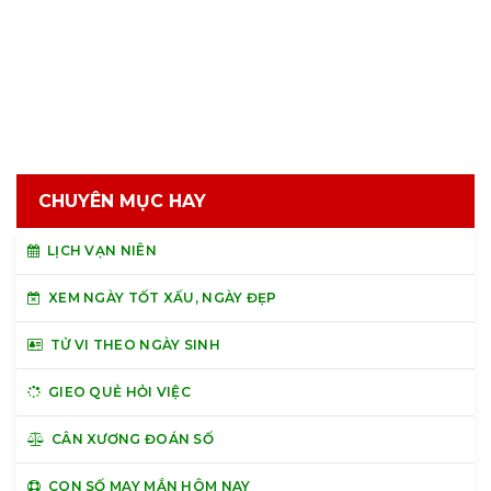
CHUYÊN MỤC HAY
LỊCH VẠN NIÊN
XEM NGÀY TỐT XẤU, NGÀY ĐẸP
TỬ VI THEO NGÀY SINH
GIEO QUẺ HỎI VIỆC
CÂN XƯƠNG ĐOÁN SỐ
CON SỐ MAY MẮN HÔM NAY