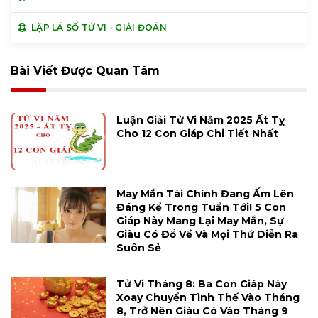
LẬP LÁ SỐ TỬ VI - GIẢI ĐOÁN
Bài Viết Được Quan Tâm
Luận Giải Tử Vi Năm 2025 Ất Tỵ
Cho 12 Con Giáp Chi Tiết Nhất
May Mắn Tài Chính Đang Ấm Lên
Đáng Kể Trong Tuần Tới! 5 Con
Giáp Này Mang Lại May Mắn, Sự
Giàu Có Đổ Về Và Mọi Thứ Diễn Ra
Suôn Sẻ
Tử Vi Tháng 8: Ba Con Giáp Này
Xoay Chuyển Tình Thế Vào Tháng
8, Trở Nên Giàu Có Vào Tháng 9