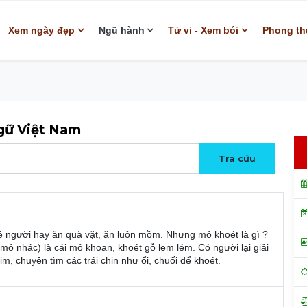
Xem ngày đẹp
Ngũ hành
Tử vi - Xem bói
Phong th
ngữ Việt Nam
 người hay ăn quà vặt, ăn luôn mồm. Nhưng mỏ khoét là gì ?
(mỏ nhác) là cái mỏ khoan, khoét gỗ lem lém. Có người lại giải
im, chuyên tìm các trái chin như ổi, chuối để khoét.