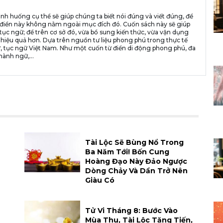
ình huống cụ thể sẽ giúp chúng ta biết nói đúng và viết đúng, để
n từ điển này không nằm ngoài mục đích đó. Cuốn sách này sẽ giúp
tục ngữ; để trên cơ sở đó, vừa bổ sung kiến thức, vừa vận dụng
 hiệu quả hơn. Dựa trên nguồn tư liệu phong phú trong thực tế
, tục ngữ Việt Nam. Như một cuốn từ điển di động phong phú, đa
hành ngữ,...
Tài Lộc Sẽ Bùng Nổ Trong
Ba Năm Tới! Bốn Cung
Hoàng Đạo Này Đảo Ngược
Dòng Chảy Và Dần Trở Nên
Giàu Có
Tử Vi Tháng 8: Bước Vào
Mùa Thu, Tài Lộc Tăng Tiến,