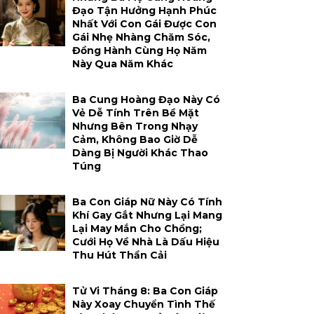
Đạo Tận Hưởng Hạnh Phúc
Nhất Với Con Gái Được Con
Gái Nhẹ Nhàng Chăm Sóc,
Đồng Hành Cùng Họ Năm
Này Qua Năm Khác
Ba Cung Hoàng Đạo Này Có
Vẻ Dễ Tính Trên Bề Mặt
Nhưng Bên Trong Nhạy
Cảm, Không Bao Giờ Dễ
Dàng Bị Người Khác Thao
Túng
Ba Con Giáp Nữ Này Có Tính
Khí Gay Gắt Nhưng Lại Mang
Lại May Mắn Cho Chồng;
Cưới Họ Về Nhà Là Dấu Hiệu
Thu Hút Thần Cải
Tử Vi Tháng 8: Ba Con Giáp
Này Xoay Chuyển Tình Thế