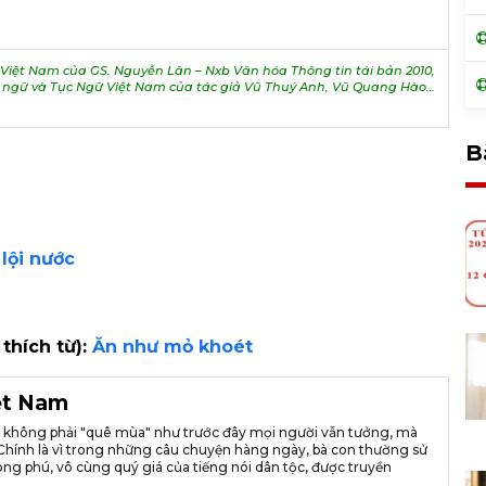
iệt Nam của GS. Nguyễn Lân – Nxb Văn hóa Thông tin tái bản 2010,
h ngữ và Tục Ngữ Việt Nam của tác giả Vũ Thuý Anh, Vũ Quang Hào…
B
lội nước
 thích từ):
Ăn như mỏ khoét
iệt Nam
ià không phải "quê mùa" như trước đây mọi người vẫn tưởng, mà
ng. Chính là vì trong những câu chuyện hàng ngày, bà con thường sử
ng phú, vô cùng quý giá của tiếng nói dân tộc, được truyền