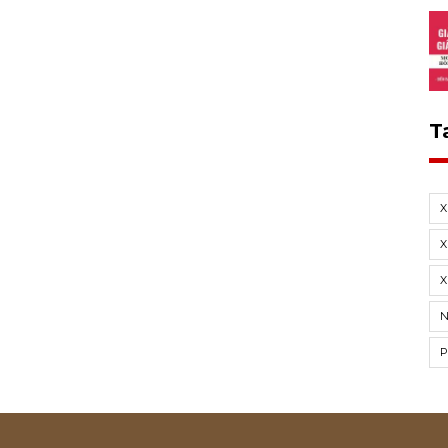
T
X
X