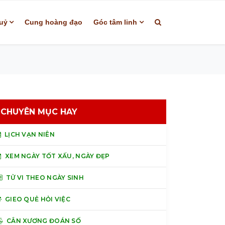
uỷ
Cung hoàng đạo
Góc tâm linh
CHUYÊN MỤC HAY
LỊCH VẠN NIÊN
XEM NGÀY TỐT XẤU, NGÀY ĐẸP
TỬ VI THEO NGÀY SINH
GIEO QUẺ HỎI VIỆC
CÂN XƯƠNG ĐOÁN SỐ