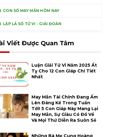
CON SỐ MAY MẮN HÔM NAY
LẬP LÁ SỐ TỬ VI - GIẢI ĐOÁN
ài Viết Được Quan Tâm
Luận Giải Tử Vi Năm 2025 Ất
Tỵ Cho 12 Con Giáp Chi Tiết
Nhất
May Mắn Tài Chính Đang Ấm
Lên Đáng Kể Trong Tuần
Tới! 5 Con Giáp Này Mang Lại
May Mắn, Sự Giàu Có Đổ Về
Và Mọi Thứ Diễn Ra Suôn Sẻ
Những Bà Mẹ Cung Hoàng