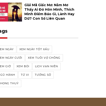
Giải Mã Giấc Mơ: Nằm Mơ
Thấy Ai Đó Hôn Mình, Thích
Mình Điềm Báo Gì, Lành Hay
Dữ? Con Số Liên Quan
ags
XEM NGÀY
XEM NGÀY TỐT XẤU
EM NGÀY CƯỚI
XEM TUỔI VỢ CHỒNG
EM GIỜ
XEM BÓI
LỊCH VẠN NIÊN
NGŨ HÀNH
TỬ VI
TƯỚNG SỐ
PHONG THUỶ