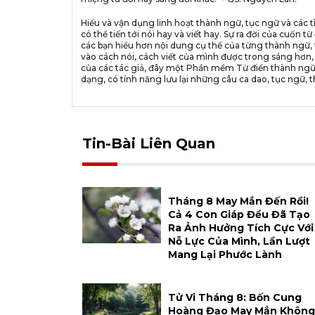
Hiểu và vận dụng linh hoạt thành ngữ, tục ngữ và các t
có thể tiến tới nói hay và viết hay. Sự ra đời của cuố
các bạn hiểu hơn nội dung cụ thể của từng thành ngữ, 
vào cách nói, cách viết của mình được trong sáng hơn,
của các tác giả, đây một Phần mềm Từ điển thành ngữ
dạng, có tính năng lưu lại những câu ca dao, tục ngữ, t
Tin-Bài Liên Quan
Tháng 8 May Mắn Đến Rồi!
Cả 4 Con Giáp Đều Đã Tạo
Ra Ảnh Hưởng Tích Cực Với
Nỗ Lực Của Mình, Lần Lượt
Mang Lại Phước Lành
Tử Vi Tháng 8: Bốn Cung
Hoàng Đạo May Mắn Không