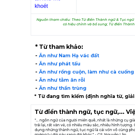
khoét
Nguồn tham chiếu: Theo Từ điển Thành ngữ & Tục ngữ V
có hiệu chỉnh và bổ sung; Từ điển Thàn
* Từ tham khảo:
-
Ăn như Nam Hạ vác đất
-
Ăn như phát tấu
-
Ăn như rồng cuộn, làm như cà cuống 
-
Ăn như tằm ăn rỗi
-
Ăn như thần trùng
* Từ đang tìm kiếm (định nghĩa từ, giải
Từ điển thành ngữ, tục ngữ,... V
"... ngôn ngữ của người miền quê, nhất là những cụ g
trái lại, rất văn vẻ, có nhiều màu sắc, nhiều hình tượ
dụng những thành ngữ, tục ngữ là cái vốn vô cùng pho
miệng tư đời này sang đời khác." - GS. Nguyễn Lân.