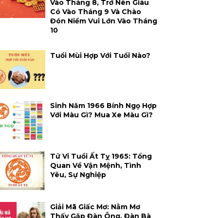
Vào Tháng 8, Trở Nên Giàu
Có Vào Tháng 9 Và Chào
Đón Niềm Vui Lớn Vào Tháng
10
Tuổi Mùi Hợp Với Tuổi Nào?
Sinh Năm 1966 Bính Ngọ Hợp
Với Màu Gì? Mua Xe Màu Gì?
Tử Vi Tuổi Ất Tỵ 1965: Tổng
Quan Về Vận Mệnh, Tình
Yêu, Sự Nghiệp
Giải Mã Giấc Mơ: Nằm Mơ
Thấy Gặp Đàn Ông, Đàn Bà