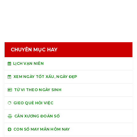
CHUYÊN MỤC HAY
LỊCH VẠN NIÊN
XEM NGÀY TỐT XẤU, NGÀY ĐẸP
TỬ VI THEO NGÀY SINH
GIEO QUẺ HỎI VIỆC
CÂN XƯƠNG ĐOÁN SỐ
CON SỐ MAY MẮN HÔM NAY