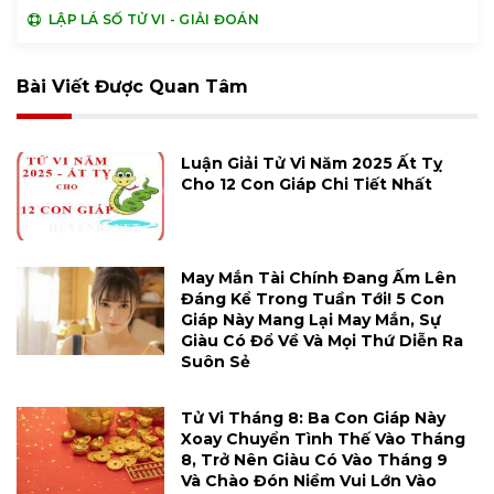
LẬP LÁ SỐ TỬ VI - GIẢI ĐOÁN
Bài Viết Được Quan Tâm
Luận Giải Tử Vi Năm 2025 Ất Tỵ
Cho 12 Con Giáp Chi Tiết Nhất
May Mắn Tài Chính Đang Ấm Lên
Đáng Kể Trong Tuần Tới! 5 Con
Giáp Này Mang Lại May Mắn, Sự
Giàu Có Đổ Về Và Mọi Thứ Diễn Ra
Suôn Sẻ
Tử Vi Tháng 8: Ba Con Giáp Này
Xoay Chuyển Tình Thế Vào Tháng
8, Trở Nên Giàu Có Vào Tháng 9
Và Chào Đón Niềm Vui Lớn Vào